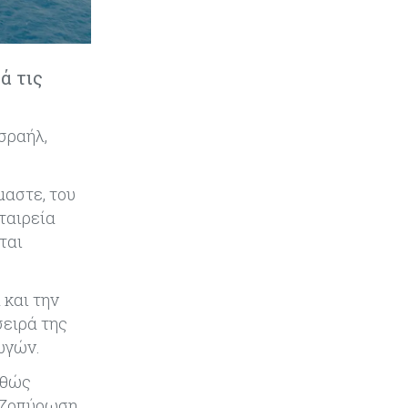
Εμπορεύματα
07-08-2026
Χρυσός: Καλπάζει προς την
καλύτερη εβδομάδα από τον
Ιανουάριο – Μια ανάσα από τα
ά τις
$4.300
Κύπρος
07-08-2026
σραήλ,
Συντεχνία της Cyta ζητά να
ανακληθεί διορισμός στο νέο ΔΣ
μαστε, του
ταιρεία
Κόσμος
07-08-2026
ται
Τραμπ: Νέοι δασμοί 15% στο
πολυπυρίτιο για ημιαγωγούς και
φωτοβολταϊκά με στόχο την
ενίσχυση της βιομηχανίας
 και την
σειρά της
Κύπρος
07-08-2026
ωγών.
Τσολάκη: Προτεραιότητα η
αθώς
βελτίωση της καθημερινότητας
μέσω οδικών έργων και
ναζοπύρωση