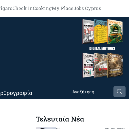
igaro
Check In
Cooking
My Place
Jobs Cyprus
ρθρογραφία
Τελευταία Νέα