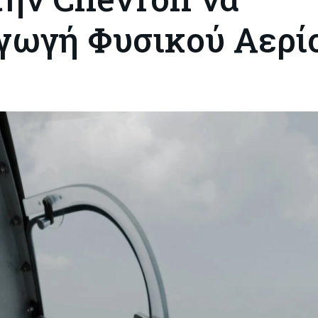
αγωγή Φυσικού Αερί