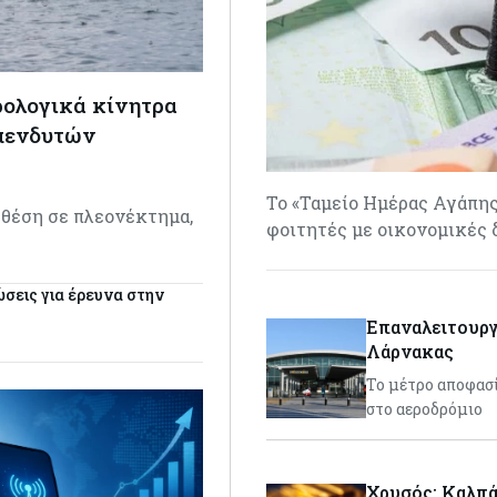
ρολογικά κίνητρα
επενδυτών
Το «Ταμείο Ημέρας Αγάπης
 θέση σε πλεονέκτημα,
φοιτητές με οικονομικές 
…
ώσεις για έρευνα στην
Επαναλειτουργ
Λάρνακας
Το μέτρο αποφασ
στο αεροδρόμιο
Χρυσός: Καλπά