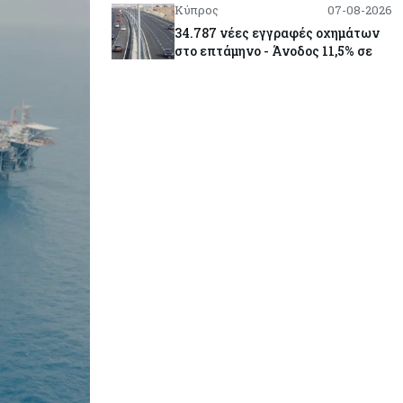
Κύπρος
07-08-2026
34.787 νέες εγγραφές οχημάτων
στο επτάμηνο - Άνοδος 11,5% σε
σχέση με πέρσι
Κόσμος
07-08-2026
ΕΚΤ: Αιφνιδιάστηκε από την
πώληση ευρώ από τις ΗΠΑ
Κύπρος
07-08-2026
Χορηγία €10.000 για υποτροφίες σε
φοιτητές του ΤΕΠΑΚ
Κύπρος
07-08-2026
Επαναλειτουργεί η οδική
πρόσβαση στις αφίξεις του
αεροδρομίου Λάρνακας