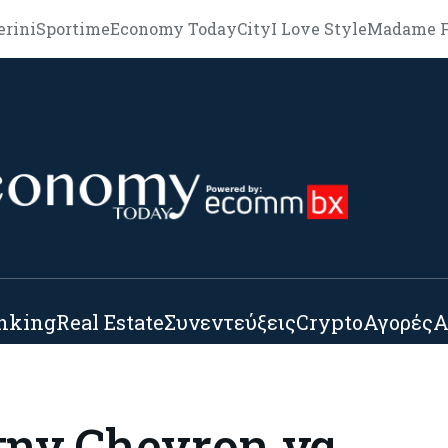
erini
Sportime
Economy Today
City
I Love Style
Madame F
nking
Real Estate
Συνεντεύξεις
Crypto
Αγορές
Α
την Chevron να