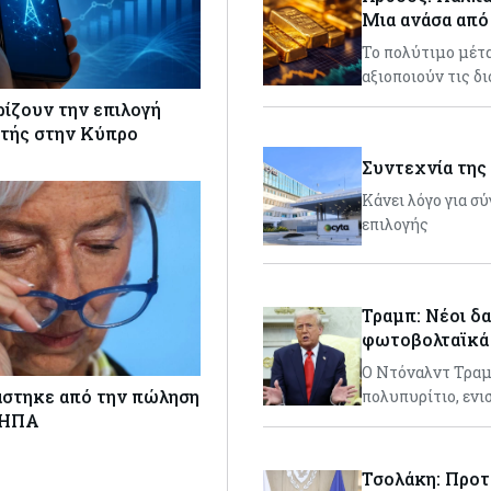
Μια ανάσα από
Το πολύτιμο μέτα
αξιοποιούν τις δ
ρίζουν την επιλογή
τής στην Κύπρο
Συντεχνία της 
Κάνει λόγο για σ
επιλογής
Τραμπ: Νέοι δα
φωτοβολταϊκά 
Ο Ντόναλντ Τραμπ
άστηκε από την πώληση
πολυπυρίτιο, εν
 ΗΠΑ
Τσολάκη: Προτ