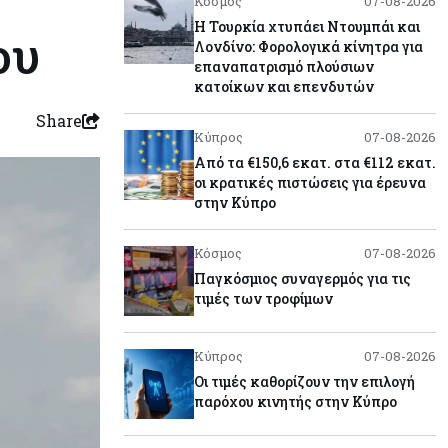
Κόσμος
07-08-2026
Η Τουρκία χτυπάει Ντουμπάι και
ου
Λονδίνο: Φορολογικά κίνητρα για
επαναπατρισμό πλούσιων
κατοίκων και επενδυτών
Share
Κύπρος
07-08-2026
Από τα €150,6 εκατ. στα €112 εκατ.
οι κρατικές πιστώσεις για έρευνα
στην Κύπρο
Κόσμος
07-08-2026
Παγκόσμιος συναγερμός για τις
τιμές των τροφίμων
Κύπρος
07-08-2026
Οι τιμές καθορίζουν την επιλογή
παρόχου κινητής στην Κύπρο