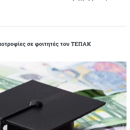
να υπάρξουν εξελίξεις στη Μέση
Ανατολή
Κόσμος
07-08-2026
Σαουδική Αραβία, Πακιστάν και
Τουρκία υπογράφουν συμφωνία
για αμοιβαία άμυνα
υποτροφίες σε φοιτητές του ΤΕΠΑΚ
Εμπορεύματα
07-08-2026
Πετρέλαιο: Πιάνει και πάλι τα 83
δολάρια το Brent μετά το σχέδιο
του Ιράν για τα Στενά του Ορμούζ
Κόσμος
07-08-2026
Ευρωπαϊκή αυτοκινητοβιομηχανία:
Αναζητά σωσίβιο στην Κίνα
Κύπρος
07-08-2026
Πώς οι κυπριακές τράπεζες