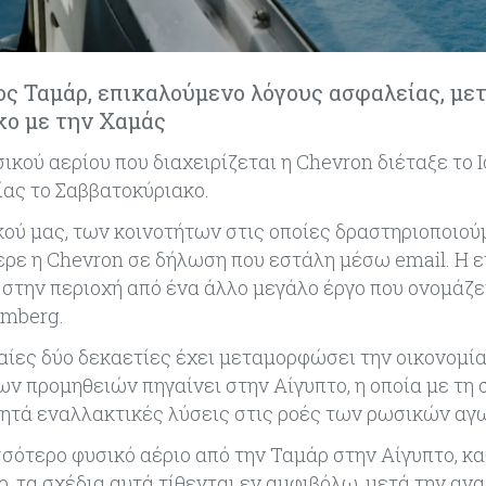
ος Ταμάρ, επικαλούμενο λόγους ασφαλείας, μετ
κο με την Χαμάς
κού αερίου που διαχειρίζεται η Chevron διέταξε το Ι
ίας το Σαββατοκύριακο.
ού μας, των κοινοτήτων στις οποίες δραστηριοποιού
ρε η Chevron σε δήλωση που εστάλη μέσω email. Η ε
 στην περιοχή από ένα άλλο μεγάλο έργο που ονομάζε
omberg.
αίες δύο δεκαετίες έχει μεταμορφώσει την οικονομία
 προμηθειών πηγαίνει στην Αίγυπτο, η οποία με τη 
αζητά εναλλακτικές λύσεις στις ροές των ρωσικών αγ
ισσότερο φυσικό αέριο από την Ταμάρ στην Αίγυπτο, κ
ο, τα σχέδια αυτά τίθενται εν αμφιβόλω, μετά την α