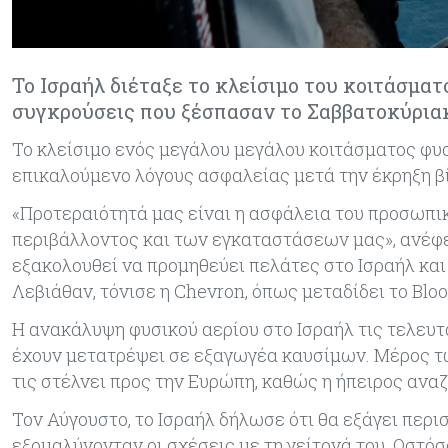
Το Ισραήλ διέταξε το κλείσιμο του κοιτάσματ
συγκρούσεις που ξέσπασαν το Σαββατοκύρια
Το κλείσιμο ενός μεγάλου μεγάλου κοιτάσματος φυσι
επικαλούμενο λόγους ασφαλείας μετά την έκρηξη β
«Προτεραιότητά μας είναι η ασφάλεια του προσωπικ
περιβάλλοντος και των εγκαταστάσεων μας», ανέφε
εξακολουθεί να προμηθεύει πελάτες στο Ισραήλ και
Λεβιάθαν, τόνισε η Chevron, όπως μεταδίδει το Blo
Η ανακάλυψη φυσικού αερίου στο Ισραήλ τις τελευτ
έχουν μετατρέψει σε εξαγωγέα καυσίμων. Μέρος των
τις στέλνει προς την Ευρώπη, καθώς η ήπειρος αν
Τον Αύγουστο, το Ισραήλ δήλωσε ότι θα εξάγει περ
εξομαλύνονταν οι σχέσεις με τη γείτονά του. Ωστόσ