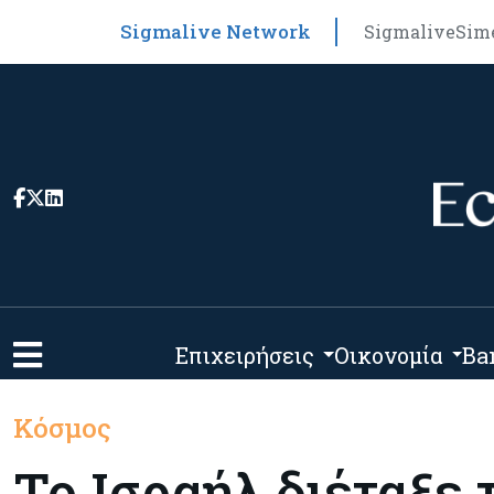
Sigmalive Network
Sigmalive
Sim
Επιχειρήσεις
Οικονομία
Ba
Κόσμος
Το Ισραήλ διέταξε 