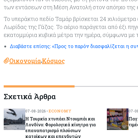
των εντάσεων στη Μέση Ανατολή στον απόηχο της ε
Το υπεράκτιο πεδίο Ταμάρ βρίσκεται 24 χιλιόμετρα (
Λωρίδας της Γάζας. Το αέριο παράγεται από έξι πηγ
εκατομμύρια κυβικά μέτρα την ημέρα, σύμφωνα με τ
Διαβάστε επίσης: «Προς το παρόν διασφαλίζεται η συ
Οικονομία
Κόσμος
,
Σχετικά Άρθρα
ECONOMY
07-08-2026 •
07-08
Η Τουρκία χτυπάει Ντουμπάι και
Παγκ
Λονδίνο: Φορολογικά κίνητρα για
τιμέ
επαναπατρισμό πλούσιων
κατοίκων και επενδυτών