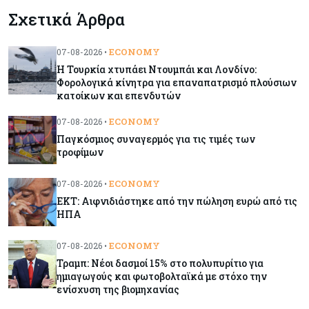
Σχετικά Άρθρα
ΕΚΤ: Αιφνιδιάστηκε από την πώληση ευρώ από
τις ΗΠΑ
ECONOMY
07-08-2026 •
Η Τουρκία χτυπάει Ντουμπάι και Λονδίνο:
Κύπρος
07-08-2026
Φορολογικά κίνητρα για επαναπατρισμό πλούσιων
Χορηγία €10.000 για υποτροφίες σε φοιτητές του
κατοίκων και επενδυτών
ΤΕΠΑΚ
ECONOMY
07-08-2026 •
Παγκόσμιος συναγερμός για τις τιμές των
Κύπρος
07-08-2026
τροφίμων
Επαναλειτουργεί η οδική πρόσβαση στις αφίξεις
του αεροδρομίου Λάρνακας
ECONOMY
07-08-2026 •
ΕΚΤ: Αιφνιδιάστηκε από την πώληση ευρώ από τις
ΗΠΑ
Εμπορεύματα
07-08-2026
Χρυσός: Καλπάζει προς την καλύτερη εβδομάδα
ECONOMY
07-08-2026 •
από τον Ιανουάριο – Μια ανάσα από τα $4.300
Τραμπ: Νέοι δασμοί 15% στο πολυπυρίτιο για
ημιαγωγούς και φωτοβολταϊκά με στόχο την
ενίσχυση της βιομηχανίας
Κύπρος
07-08-2026