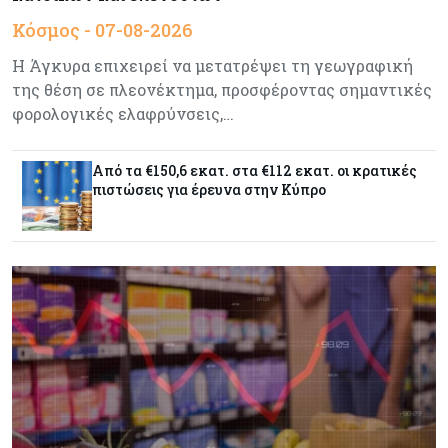
Γιατί το Bitcoin διχάζει αναλυτές και αγορά
Κόσμος - 07-08-2026
Η Άγκυρα επιχειρεί να μετατρέψει τη γεωγραφική
της θέση σε πλεονέκτημα, προσφέροντας σημαντικές
Ελλάδα
07-08-2026
φορολογικές ελαφρύνσεις,…
Καλπάζουν τα Airbnb στην Ελλάδα - Σχεδόν
sold out τα νησιά
Από τα €150,6 εκατ. στα €112 εκατ. οι κρατικές
πιστώσεις για έρευνα στην Κύπρο
Εμπορεύματα
07-08-2026
Goldman Sachs: Το Brent θα κυμανθεί στα $80-
90/βαρέλι μέχρι να υπάρξουν εξελίξεις στη
Μέση Ανατολή
Κόσμος
07-08-2026
Σαουδική Αραβία, Πακιστάν και Τουρκία
υπογράφουν συμφωνία για αμοιβαία άμυνα
Εμπορεύματα
07-08-2026