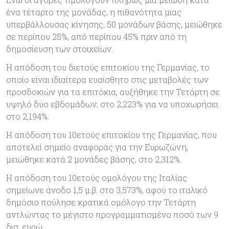
ένα τέταρτο της μονάδας, η πιθανότητα μιας
υπερβάλλουσας κίνησης, 50 μονάδων βάσης, μειώθηκε
σε περίπου 25%, από περίπου 45% πριν από τη
δημοσίευση των στοιχείων.
Η απόδοση του διετούς επιτοκίου της Γερμανίας, το
οποίο είναι ιδιαίτερα ευαίσθητο στις μεταβολές των
προσδοκιών για τα επιτόκια, αυξήθηκε την Τετάρτη σε
υψηλό δύο εβδομάδων, στο 2,223% για να υποχωρήσει
στο 2,194%.
Η απόδοση του 10ετούς επιτοκίου της Γερμανίας, που
αποτελεί σημείο αναφοράς για την Ευρωζώνη,
μειώθηκε κατά 2 μονάδες βάσης, στο 2,312%.
Η απόδοση του 10ετούς ομολόγου της Ιταλίας
σημείωνε άνοδο 1,5 μ.β. στο 3,573%, αφού το ιταλικό
δημόσιο πούλησε κρατικά ομόλογο την Τετάρτη
αντλώντας το μέγιστο προγραμματισμένο ποσό των 9
δισ. ευρώ.