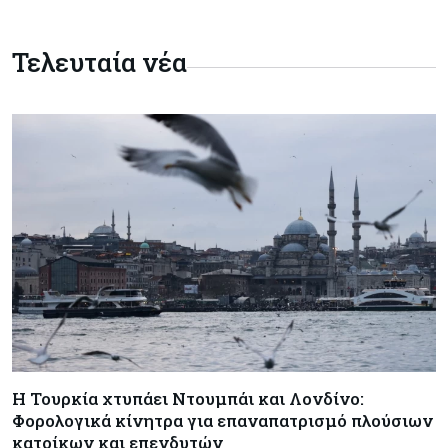
Συντεχνία της Cyta ζητά να ανακληθεί
διορισμός στο νέο ΔΣ
Τελευταία νέα
Κόσμος
07-08-2026
Τραμπ: Νέοι δασμοί 15% στο πολυπυρίτιο για
ημιαγωγούς και φωτοβολταϊκά με στόχο την
ενίσχυση της βιομηχανίας
Κύπρος
07-08-2026
Τσολάκη: Προτεραιότητα η βελτίωση της
καθημερινότητας μέσω οδικών έργων και
συγκοινωνιών
Ενέργεια
07-08-2026
Δαμιανός για GSI: Θετική εξέλιξη η είσοδος της
Meridiam - Σειρά έχει η μελέτη της ΕΤΕπ
Η Τουρκία χτυπάει Ντουμπάι και Λονδίνο:
Φορολογικά κίνητρα για επαναπατρισμό πλούσιων
Crypto
07-08-2026
κατοίκων και επενδυτών