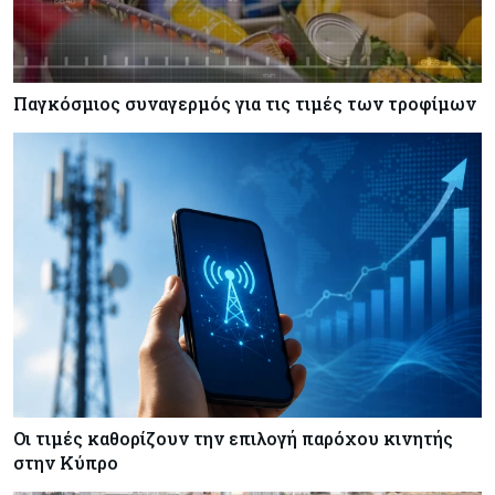
Πετρέλαιο: Πιάνει και πάλι τα 83 δολάρια το
Brent μετά το σχέδιο του Ιράν για τα Στενά του
Ορμούζ
Παγκόσμιος συναγερμός για τις τιμές των τροφίμων
Κόσμος
07-08-2026
Ευρωπαϊκή αυτοκινητοβιομηχανία: Αναζητά
σωσίβιο στην Κίνα
Κύπρος
07-08-2026
Πώς οι κυπριακές τράπεζες «τιμολογούν» τον
πόλεμο
Οι τιμές καθορίζουν την επιλογή παρόχου κινητής
στην Κύπρο