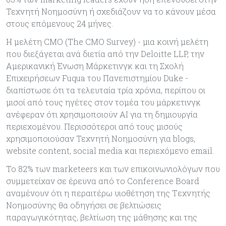
Τεχνητή Νοημοσύνη ή σχεδιάζουν να το κάνουν μέσα
στους επόμενους 24 μήνες.
Η μελέτη CMO (The CMO Survey) - μια κοινή μελέτη
που διεξάγεται ανά διετία από την Deloitte LLP, την
Αμερικανική Ένωση Μάρκετινγκ και τη Σχολή
Επιχειρήσεων Fuqua του Πανεπιστημίου Duke -
διαπίστωσε ότι τα τελευταία τρία χρόνια, περίπου οι
μισοί από τους ηγέτες στον τομέα του μάρκετινγκ
ανέφεραν ότι χρησιμοποιούν AI για τη δημιουργία
περιεχομένου. Περισσότεροι από τους μισούς
χρησιμοποιούσαν Τεχνητή Νοημοσύνη για blogs,
website content, social media και περιεχόμενο email.
Το 82% των marketeers και των επικοινωνιολόγων που
συμμετείχαν σε έρευνα από το Conference Board
αναμένουν ότι η περαιτέρω υιοθέτηση της Tεχνητής
Nοημοσύνης θα οδηγήσει σε βελτιώσεις
παραγωγικότητας, βελτίωση της μάθησης και της