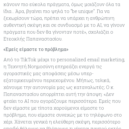
κάνουν πιο εύκολα πράγματα, όμως μοιάζουν όλα τα
ίδια… Άρα, βγαίνει πιο ψηλά το "be unique". Για να
ξεχωρίσουν τώρα, πρέπει να υπάρχει η ανθρώπινη
αυθεντική σκέψη και σε συνδυασμό με το AI, να γίνουν
πράγματα που δεν θα γίνονταν ποτέ», σχολιάζει ο
Ετεοκλής Παπαναστασίου.
«Εμείς είμαστε το πρόβλημα»
Από το TikTok μέχρι το personalized email marketing,
η Τεχνητή Νοημοσύνη επηρεάζει ενεργά τις
αγοραστικές μας αποφάσεις μέσω υπερ-
εξατομικευμένου περιεχομένου. Μήπως, τελικά,
χάνουμε την αυτονομία μας ως καταναλωτές; Ο κ.
Παπαναστασίου απορρίπτει αυτή την άποψη: «Δεν
φταίει το AI που αγοράζουμε περισσότερα. Εμείς που
δεν είμαστε με τίποτα χαρούμενοι είμαστε το
πρόβλημα, που είμαστε συνεχώς με το τηλέφωνο στο
χέρι. Χάνεται γενικά η ελεύθερη σκέψη, περισσότερο
επειδή θέλουμε να βλέπουμε τι γίνεται παντού εκτός