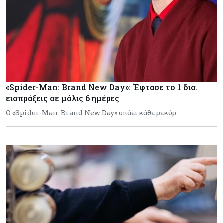
«Spider-Man: Brand New Day»: Έφτασε το 1 δισ.
εισπράξεις σε μόλις 6 ημέρες
Ο «Spider-Man: Brand New Day» σπάει κάθε ρεκόρ.