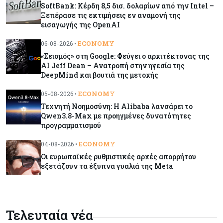
SoftBank: Κέρδη 8,5 δισ. δολαρίων από την Intel –
Ξεπέρασε τις εκτιμήσεις εν αναμονή της
Banking
06-08-2026
εισαγωγής της OpenAI
Commerzbank: Η Όρλοπ αλλάζει στάση
απέναντι στη UniCredit ενόψει κρίσιμων
ECONOMY
06-08-2026 •
διαπραγματεύσεων
«Σεισμός» στη Google: Φεύγει ο αρχιτέκτονας της
AI Jeff Dean – Ανατροπή στην ηγεσία της
DeepMind και βουτιά της μετοχής
Κόσμος
06-08-2026
«Spider-Man: Brand New Day»: Έφτασε το 1
ECONOMY
05-08-2026 •
δισ. εισπράξεις σε μόλις 6 ημέρες
Τεχνητή Νοημοσύνη: Η Alibaba λανσάρει το
Qwen3.8-Max με προηγμένες δυνατότητες
προγραμματισμού
Κύπρος
06-08-2026
ECONOMY
04-08-2026 •
Eurostat: Ετήσια αύξηση 5% του όγκου λιανικού
εμπορίου στην Κύπρο τον Ιούνιο
Οι ευρωπαϊκές ρυθμιστικές αρχές απορρήτου
εξετάζουν τα έξυπνα γυαλιά της Meta
Κύπρος
06-08-2026
Στην κυκλοφορία ο νέος δρόμος Λάρνακας –
Δεκέλειας μετά από 26 χρόνια
Τελευταία νέα