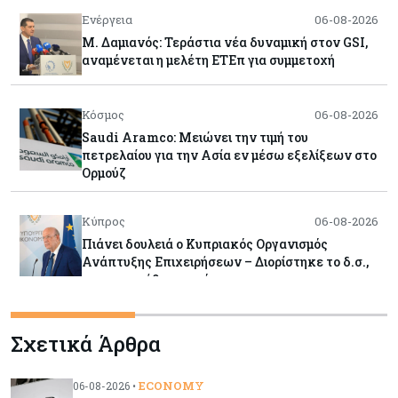
Ενέργεια
06-08-2026
Μ. Δαμιανός: Τεράστια νέα δυναμική στον GSI,
αναμένεται η μελέτη ΕΤΕπ για συμμετοχή
Κόσμος
06-08-2026
Saudi Aramco: Μειώνει την τιμή του
πετρελαίου για την Ασία εν μέσω εξελίξεων στο
Ορμούζ
Κύπρος
06-08-2026
Πιάνει δουλειά ο Κυπριακός Οργανισμός
Ανάπτυξης Επιχειρήσεων – Διορίστηκε το δ.σ.,
ενεργοποιήθηκε ο νόμος
Κόσμος
06-08-2026
Σχετικά Άρθρα
Warner Bros: "Φρένο" στα έσοδα εξαιτίας των
κινηματογραφικών επιδόσεων και της
απουσίας του NBA
ECONOMY
06-08-2026 •