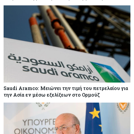
Κύπρος
06-08-2026
ΠτΔ: Υπεράνω όλων το δημόσιο συμφέρον – Όλα
όσα έγιναν στην τελετή διαβεβαίωσης των
νέων μελών της κυβέρνησης
Κόσμος
06-08-2026
Ήπια κέρδη στις ευρωαγορές – Αντέχει ο
τεχνολογικός κλάδος παρά τις πιέσεις στην
Ασία
Saudi Aramco: Μειώνει την τιμή του πετρελαίου για
την Ασία εν μέσω εξελίξεων στο Ορμούζ