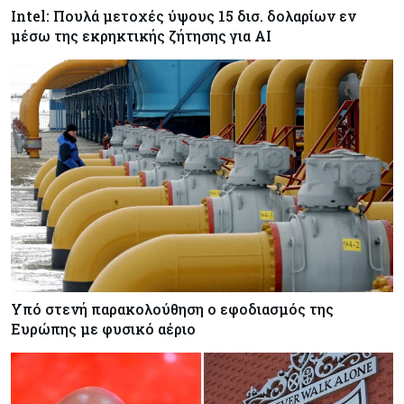
Ευρώπη κινδυνεύει με λουκέτο
Intel: Πουλά μετοχές ύψους 15 δισ. δολαρίων εν
μέσω της εκρηκτικής ζήτησης για AI
Tech
10-08-2026
TSMC: Άλμα 45% στις μηνιαίες πωλήσεις –
Παραμένει ισχυρή η ζήτηση για υποδομές AI
Banking
10-08-2026
Η Revolut λαμβάνει τραπεζική άδεια στη Γαλλία
Υπό στενή παρακολούθηση ο εφοδιασμός της
Ευρώπης με φυσικό αέριο