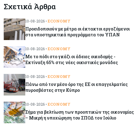
Σχετικά Άρθρα
Πότε βλέπουν μειώσεις στις τιμές των
καυσίμων οι πρατηριούχοι – Από τι θα εξαρτηθεί
ECONOMY
10-08-2026 •
Προειδοποιούν με μέτρα οι έκτακτοι εργαζόμενοι
Κύπρος
10-08-2026
στα υποστηρικτικά προγράμματα του ΥΠΑΝ
Με το πόδι στο γκάζι οι άδειες οικοδομής -
Εκτίναξη 65% στις νέες οικιστικές μονάδες
ECONOMY
10-08-2026 •
Με το πόδι στο γκάζι οι άδειες οικοδομής -
Εκτίναξη 65% στις νέες οικιστικές μονάδες
Κόσμος
10-08-2026
Γιατί η Wall Street αρχίζει να αμφισβητεί τον
ECONOMY
10-08-2026 •
Έλον Μασκ και το μέλλον της Tesla
Πάνω από τον μέσο όρο της ΕΕ οι επαγγελματίες
πυροσβέστες στην Κύπρο
Κόσμος
10-08-2026
Τα υπερκέρδη των Big Oil άνοιξαν την όρεξη
ECONOMY
10-08-2026 •
του Τραμπ για πρόσθετο φόρο
Σήμα για βελτίωση των προοπτικών της οικονομίας
– Μικρή η υποχώρηση του ΣΠΟΔ τον Ιούλιο
Tech
10-08-2026
Μπορεί η επιστροφή του Myspace να