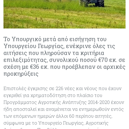
Το Υπουργικό μετά από εισήγηση του
Υπουργείου Γεωργίας, ενέκρινε όλες τις
αιτήσεις που πληρούσαν τα κριτήρια
επιλεξιμότητας, συνολικού ποσού €70 εκ. σε
σχέση με €36 εκ. που προέβλεπαν οι αρχικές
προκηρύξεις
Επιστολές έγκρισης σε 226 νέες και νέους που έχουν
εγκριθεί για χρηματοδότηση στο πλαίσιο του
Προγράμματος Αγροτικής Ανάπτυξης 2014-2020 έχουν
ήδη αποσταλεί και αναμένεται να ενημερωθούν εντός
των επόμενων ημερών άλλοι 60 περίπου αιτητές,
σύμφωνα με το Υπουργείο Γεωργίας, Αγροτικής