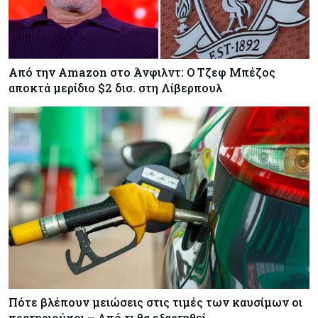
Από την Amazon στο Άνφιλντ: Ο Τζεφ Μπέζος
αποκτά μερίδιο $2 δισ. στη Λίβερπουλ
Πότε βλέπουν μειώσεις στις τιμές των καυσίμων οι
πρατηριούχοι – Από τι θα εξαρτηθεί