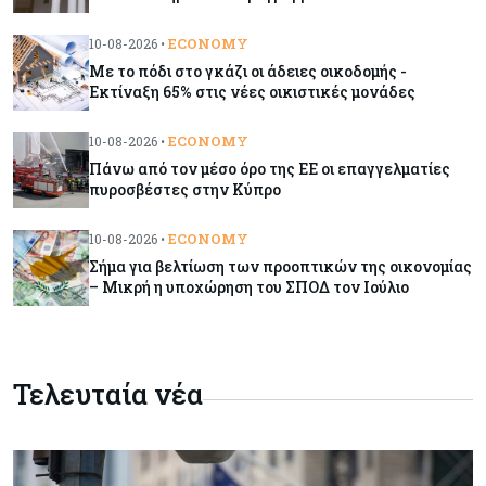
Με το πόδι στο γκάζι οι άδειες οικοδομής -
Εκτίναξη 65% στις νέες οικιστικές μονάδες
ECONOMY
10-08-2026 •
Με το πόδι στο γκάζι οι άδειες οικοδομής -
Εκτίναξη 65% στις νέες οικιστικές μονάδες
Κόσμος
10-08-2026
Γιατί η Wall Street αρχίζει να αμφισβητεί τον
ECONOMY
10-08-2026 •
Έλον Μασκ και το μέλλον της Tesla
Πάνω από τον μέσο όρο της ΕΕ οι επαγγελματίες
πυροσβέστες στην Κύπρο
Κόσμος
10-08-2026
Τα υπερκέρδη των Big Oil άνοιξαν την όρεξη
ECONOMY
10-08-2026 •
του Τραμπ για πρόσθετο φόρο
Σήμα για βελτίωση των προοπτικών της οικονομίας
– Μικρή η υποχώρηση του ΣΠΟΔ τον Ιούλιο
Tech
10-08-2026
Μπορεί η επιστροφή του Myspace να
λειτουργήσει ως «αντίδοτο» στην κόπωση των
Τελευταία νέα
social media;
Ενέργεια
10-08-2026
Υποχωρεί η ζήτηση ηλεκτρικής ενέργειας – Τι