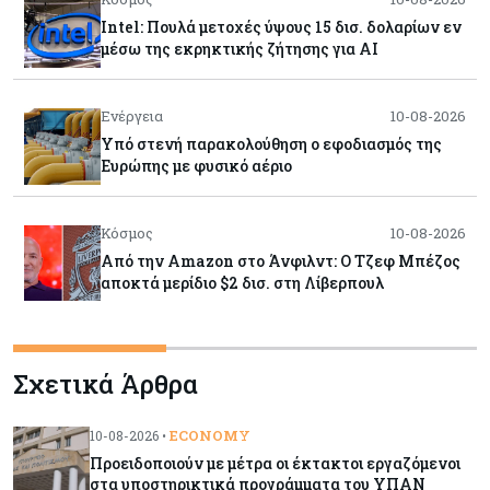
Intel: Πουλά μετοχές ύψους 15 δισ. δολαρίων εν
μέσω της εκρηκτικής ζήτησης για AI
Ενέργεια
10-08-2026
Υπό στενή παρακολούθηση ο εφοδιασμός της
Ευρώπης με φυσικό αέριο
Κόσμος
10-08-2026
Από την Amazon στο Άνφιλντ: Ο Τζεφ Μπέζος
αποκτά μερίδιο $2 δισ. στη Λίβερπουλ
Ενέργεια
10-08-2026
Σχετικά Άρθρα
Πότε βλέπουν μειώσεις στις τιμές των
καυσίμων οι πρατηριούχοι – Από τι θα εξαρτηθεί
ECONOMY
10-08-2026 •
Προειδοποιούν με μέτρα οι έκτακτοι εργαζόμενοι
Κύπρος
10-08-2026
στα υποστηρικτικά προγράμματα του ΥΠΑΝ