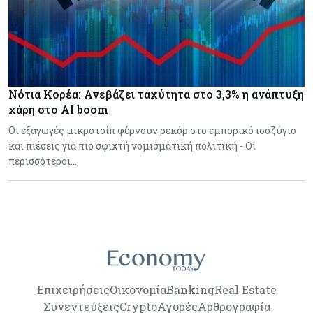
Νότια Κορέα: Ανεβάζει ταχύτητα στο 3,3% η ανάπτυξη
χάρη στο AI boom
Οι εξαγωγές μικροτσίπ φέρνουν ρεκόρ στο εμπορικό ισοζύγιο
και πιέσεις για πιο σφιχτή νομισματική πολιτική - Οι
περισσότεροι…
Επιχειρήσεις
Οικονομία
Banking
Real Estate
Συνεντεύξεις
Crypto
Αγορές
Αρθρογραφία