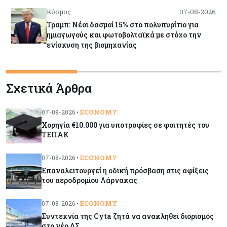
Κόσμος
07-08-2026
Τραμπ: Νέοι δασμοί 15% στο πολυπυρίτιο για
ημιαγωγούς και φωτοβολταϊκά με στόχο την
ενίσχυση της βιομηχανίας
Κύπρος
07-08-2026
Σχετικά Άρθρα
Τσολάκη: Προτεραιότητα η βελτίωση της
καθημερινότητας μέσω οδικών έργων και
συγκοινωνιών
ECONOMY
07-08-2026 •
Χορηγία €10.000 για υποτροφίες σε φοιτητές του
Ενέργεια
07-08-2026
ΤΕΠΑΚ
Δαμιανός για GSI: Θετική εξέλιξη η είσοδος της
Meridiam - Σειρά έχει η μελέτη της ΕΤΕπ
ECONOMY
07-08-2026 •
Επαναλειτουργεί η οδική πρόσβαση στις αφίξεις
του αεροδρομίου Λάρνακας
Crypto
07-08-2026
Γιατί το Bitcoin διχάζει αναλυτές και αγορά
ECONOMY
07-08-2026 •
Συντεχνία της Cyta ζητά να ανακληθεί διορισμός
στο νέο ΔΣ