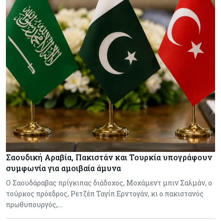
Σαουδική Αραβία, Πακιστάν και Τουρκία υπογράφουν
συμφωνία για αμοιβαία άμυνα
Ο Σαουδάραβας πρίγκιπας διάδοχος, Μοχάμεντ μπιν Σαλμάν, ο
τούρκος πρόεδρος, Ρετζέπ Ταγίπ Ερντογάν, κι ο πακιστανός
πρωθυπουργός,…