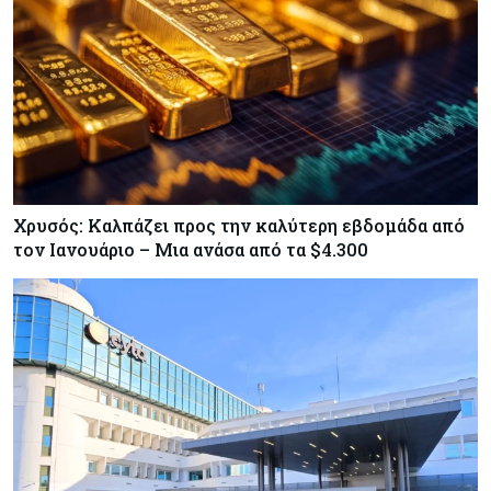
Κύπρος
06-08-2026
Ανοίγει ξανά από αύριο η οδική πρόσβαση στις
αφίξεις του αεροδρομίου Λάρνακας
Ενέργεια
06-08-2026
Μ. Δαμιανός: Τεράστια νέα δυναμική στον GSI,
αναμένεται η μελέτη ΕΤΕπ για συμμετοχή
Χρυσός: Καλπάζει προς την καλύτερη εβδομάδα από
τον Ιανουάριο – Μια ανάσα από τα $4.300
Κόσμος
06-08-2026
Saudi Aramco: Μειώνει την τιμή του
πετρελαίου για την Ασία εν μέσω εξελίξεων στο
Ορμούζ
Κύπρος
06-08-2026
Πιάνει δουλειά ο Κυπριακός Οργανισμός
Ανάπτυξης Επιχειρήσεων – Διορίστηκε το δ.σ.,
ενεργοποιήθηκε ο νόμος