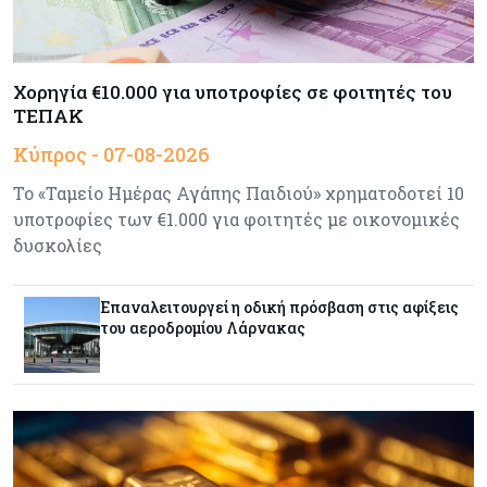
Κόσμος
07-08-2026
Ευρωπαϊκή αυτοκινητοβιομηχανία: Αναζητά
σωσίβιο στην Κίνα
Χορηγία €10.000 για υποτροφίες σε φοιτητές του
ΤΕΠΑΚ
Κύπρος - 07-08-2026
Κύπρος
07-08-2026
Πώς οι κυπριακές τράπεζες «τιμολογούν» τον
Το «Ταμείο Ημέρας Αγάπης Παιδιού» χρηματοδοτεί 10
πόλεμο
υποτροφίες των €1.000 για φοιτητές με οικονομικές
δυσκολίες
Κύπρος
06-08-2026
Νέα διοικητικά συμβούλια σε Cyta, AHK και σε
Επαναλειτουργεί η οδική πρόσβαση στις αφίξεις
άλλους ημικρατικούς ενέκρινε το ΥΣ
του αεροδρομίου Λάρνακας
Κόσμος
06-08-2026
Μεικτά πρόσημα στη Wall Street με το βλέμμα
στις εξελίξεις στη Μ. Ανατολή