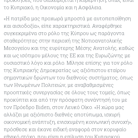
το Κυπριακό, η Οικονομία και η Ασφάλεια.
«Η πατρίδα μας προχωρά μπροστά με αυτοπεποίθηση
και αισιοδοξία», είπε χαρακτηριστικά. Αναφέρθηκε
συγκεκριμένα στο ρόλο της Κύπρου ως παράγοντα
σταθερότητας στην περιοχή της Νοτιοανατολικής
Μεσογείου και της ευρύτερης Μέσης Ανατολής, καθώς
και ως ισότιμου μέλους της ΕΕ και της Ευρωζώνης με
ουσιαστικό λόγο και ρόλο. Μίλησε επίσης για τον ρόλο
της Κυπριακής Δημοκρατίας ως αξιόπιστου εταίρου
σημαντικών δρώντων του διεθνούς συστήματος, όπως
των Ηνωμένων Πολιτειών, με αναβαθμισμένες
προοπτικές συνεργασίας σε όλους τους τομείς, όπως
προκύπτει και από την πρόσφατη συνάντησή του με
τον Πρόεδρο Biden, στον Λευκό Οίκο. «Η χώρα μας
αλλάζει με αξιόπιστο διεθνές αποτύπωμα, ισχυρή
οικονομική ανάπτυξη, ενισχυμένη κοινωνική συνοχή»,
πρόσθεσε και έκανε ειδική αναφορά στον κορυφαίο
εθνικό στόχο, που είναι η επίλυση του Κυπριακού.