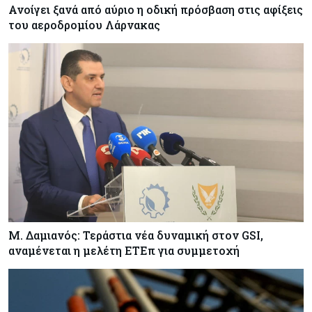
Ο 24χρονος «Νοστράδαμος» της AI είχε δίκαιο
Ανοίγει ξανά από αύριο η οδική πρόσβαση στις αφίξεις
για όλα. Κι όμως έχασε (σχεδόν) τα πάντα
του αεροδρομίου Λάρνακας
Κόσμος
06-08-2026
Η Ινδία ανεβάζει ταχύτητα στη διάλυση πλοίων
– Στο 35,4% το παγκόσμιο μερίδιό της
Κύπρος
06-08-2026
ΠτΔ: Υπεράνω όλων το δημόσιο συμφέρον – Όλα
όσα έγιναν στην τελετή διαβεβαίωσης των
νέων μελών της κυβέρνησης
Μ. Δαμιανός: Τεράστια νέα δυναμική στον GSI,
αναμένεται η μελέτη ΕΤΕπ για συμμετοχή