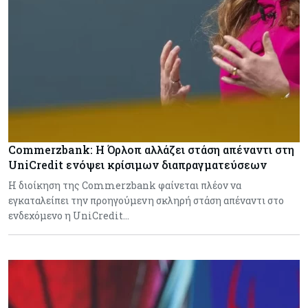
Commerzbank: Η Όρλοπ αλλάζει στάση απέναντι στη
UniCredit ενόψει κρίσιμων διαπραγματεύσεων
H διοίκηση της Commerzbank φαίνεται πλέον να
εγκαταλείπει την προηγούμενη σκληρή στάση απέναντι στο
ενδεχόμενο η UniCredit…