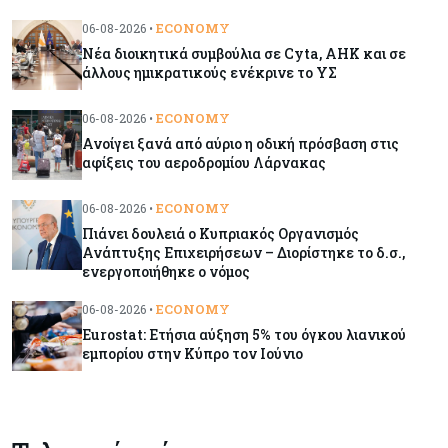
ενεργοποιήθηκε ο νόμος
ECONOMY
06-08-2026 •
Νέα διοικητικά συμβούλια σε Cyta, AHK και σε
Κόσμος
06-08-2026
άλλους ημικρατικούς ενέκρινε το ΥΣ
Warner Bros: "Φρένο" στα έσοδα εξαιτίας των
κινηματογραφικών επιδόσεων και της
ECONOMY
06-08-2026 •
απουσίας του NBA
Ανοίγει ξανά από αύριο η οδική πρόσβαση στις
αφίξεις του αεροδρομίου Λάρνακας
Banking
06-08-2026
ECONOMY
06-08-2026 •
Commerzbank: Η Όρλοπ αλλάζει στάση
Πιάνει δουλειά ο Κυπριακός Οργανισμός
απέναντι στη UniCredit ενόψει κρίσιμων
Ανάπτυξης Επιχειρήσεων – Διορίστηκε το δ.σ.,
διαπραγματεύσεων
ενεργοποιήθηκε ο νόμος
ECONOMY
06-08-2026 •
Κόσμος
06-08-2026
Eurostat: Ετήσια αύξηση 5% του όγκου λιανικού
«Spider-Man: Brand New Day»: Έφτασε το 1
εμπορίου στην Κύπρο τον Ιούνιο
δισ. εισπράξεις σε μόλις 6 ημέρες
Κύπρος
06-08-2026
Eurostat: Ετήσια αύξηση 5% του όγκου λιανικού