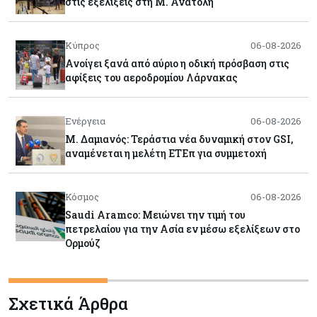
στις εξελίξεις στη Μ. Ανατολή
Κύπρος
06-08-2026
Ανοίγει ξανά από αύριο η οδική πρόσβαση στις
αφίξεις του αεροδρομίου Λάρνακας
Ενέργεια
06-08-2026
Μ. Δαμιανός: Τεράστια νέα δυναμική στον GSI,
αναμένεται η μελέτη ΕΤΕπ για συμμετοχή
Κόσμος
06-08-2026
Saudi Aramco: Μειώνει την τιμή του
πετρελαίου για την Ασία εν μέσω εξελίξεων στο
Ορμούζ
Κύπρος
06-08-2026
Σχετικά Άρθρα
Πιάνει δουλειά ο Κυπριακός Οργανισμός
Ανάπτυξης Επιχειρήσεων – Διορίστηκε το δ.σ.,