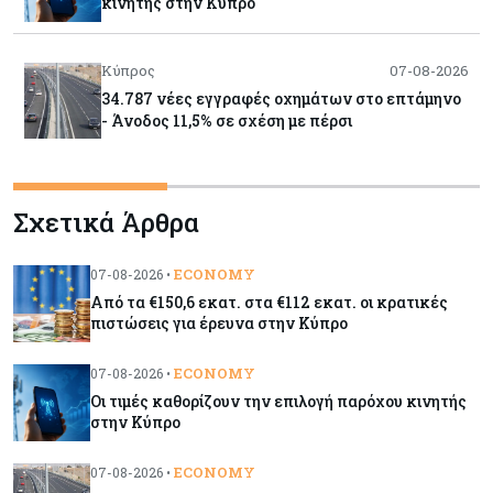
κινητής στην Κύπρο
Κύπρος
07-08-2026
34.787 νέες εγγραφές οχημάτων στο επτάμηνο
- Άνοδος 11,5% σε σχέση με πέρσι
Κόσμος
07-08-2026
Σχετικά Άρθρα
ΕΚΤ: Αιφνιδιάστηκε από την πώληση ευρώ από
τις ΗΠΑ
ECONOMY
07-08-2026 •
Από τα €150,6 εκατ. στα €112 εκατ. οι κρατικές
Κύπρος
07-08-2026
πιστώσεις για έρευνα στην Κύπρο
Χορηγία €10.000 για υποτροφίες σε φοιτητές του
ΤΕΠΑΚ
ECONOMY
07-08-2026 •
Οι τιμές καθορίζουν την επιλογή παρόχου κινητής
στην Κύπρο
Κύπρος
07-08-2026
Επαναλειτουργεί η οδική πρόσβαση στις αφίξεις
ECONOMY
07-08-2026 •
του αεροδρομίου Λάρνακας