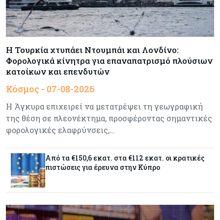
Ενέργεια
07-08-2026
Δαμιανός για GSI: Θετική εξέλιξη η είσοδος της
Meridiam - Σειρά έχει η μελέτη της ΕΤΕπ
Η Τουρκία χτυπάει Ντουμπάι και Λονδίνο:
Φορολογικά κίνητρα για επαναπατρισμό πλούσιων
κατοίκων και επενδυτών
Crypto
07-08-2026
Κόσμος - 07-08-2026
Γιατί το Bitcoin διχάζει αναλυτές και αγορά
Η Άγκυρα επιχειρεί να μετατρέψει τη γεωγραφική
της θέση σε πλεονέκτημα, προσφέροντας σημαντικές
φορολογικές ελαφρύνσεις,…
Ελλάδα
07-08-2026
Καλπάζουν τα Airbnb στην Ελλάδα - Σχεδόν
sold out τα νησιά
Από τα €150,6 εκατ. στα €112 εκατ. οι κρατικές
πιστώσεις για έρευνα στην Κύπρο
Εμπορεύματα
07-08-2026
Goldman Sachs: Το Brent θα κυμανθεί στα $80-
90/βαρέλι μέχρι να υπάρξουν εξελίξεις στη
Μέση Ανατολή