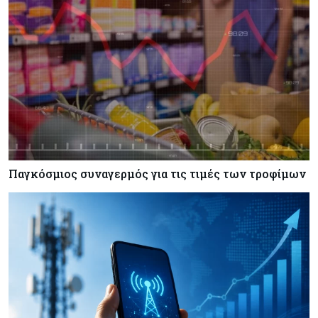
Κόσμος
07-08-2026
Σαουδική Αραβία, Πακιστάν και Τουρκία
υπογράφουν συμφωνία για αμοιβαία άμυνα
Εμπορεύματα
07-08-2026
Πετρέλαιο: Πιάνει και πάλι τα 83 δολάρια το
Brent μετά το σχέδιο του Ιράν για τα Στενά του
Ορμούζ
Παγκόσμιος συναγερμός για τις τιμές των τροφίμων
Κόσμος
07-08-2026
Ευρωπαϊκή αυτοκινητοβιομηχανία: Αναζητά
σωσίβιο στην Κίνα
Κύπρος
07-08-2026
Πώς οι κυπριακές τράπεζες «τιμολογούν» τον
πόλεμο