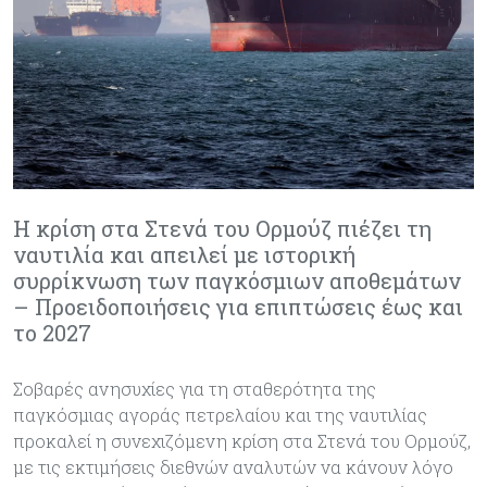
Η κρίση στα Στενά του Ορμούζ πιέζει τη
ναυτιλία και απειλεί με ιστορική
συρρίκνωση των παγκόσμιων αποθεμάτων
– Προειδοποιήσεις για επιπτώσεις έως και
το 2027
Σοβαρές ανησυχίες για τη σταθερότητα της
παγκόσμιας αγοράς πετρελαίου και της ναυτιλίας
προκαλεί η συνεχιζόμενη κρίση στα Στενά του Ορμούζ,
με τις εκτιμήσεις διεθνών αναλυτών να κάνουν λόγο