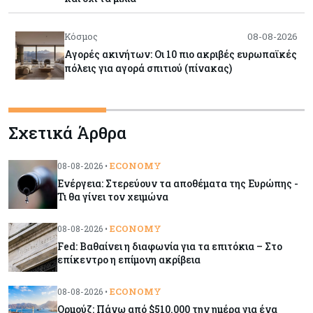
Κόσμος
08-08-2026
Αγορές ακινήτων: Οι 10 πιο ακριβές ευρωπαϊκές
πόλεις για αγορά σπιτιού (πίνακας)
Κόσμος
08-08-2026
Σχετικά Άρθρα
Οι πυρκαγιές κατακαίνε την Ευρώπη, αλλά οι
ζημιές δεν είναι ασφαλισμένες
ECONOMY
08-08-2026 •
Ενέργεια: Στερεύουν τα αποθέματα της Ευρώπης -
Κόσμος
08-08-2026
Τι θα γίνει τον χειμώνα
Γιατί οι κεντρικές τράπεζες αφήνουν τις αγορές
να «παίξουν μπάλα»
ECONOMY
08-08-2026 •
Fed: Βαθαίνει η διαφωνία για τα επιτόκια – Στο
επίκεντρο η επίμονη ακρίβεια
Κόσμος
08-08-2026
Ποιες χώρες έχουν τα περισσότερα ρομπότ
ECONOMY
08-08-2026 •
Ορμούζ: Πάνω από $510.000 την ημέρα για ένα