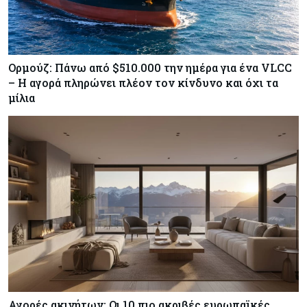
Ορμούζ: Πάνω από $510.000 την ημέρα για ένα VLCC
– Η αγορά πληρώνει πλέον τον κίνδυνο και όχι τα
μίλια
Αγορές ακινήτων: Οι 10 πιο ακριβές ευρωπαϊκές