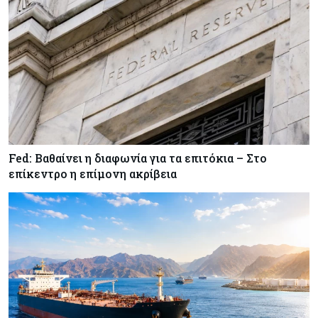
Κύπρος
07-08-2026
Οι τιμές καθορίζουν την επιλογή παρόχου
κινητής στην Κύπρο
Κύπρος
07-08-2026
34.787 νέες εγγραφές οχημάτων στο επτάμηνο
- Άνοδος 11,5% σε σχέση με πέρσι
Fed: Βαθαίνει η διαφωνία για τα επιτόκια – Στο
Κόσμος
07-08-2026
επίκεντρο η επίμονη ακρίβεια
ΕΚΤ: Αιφνιδιάστηκε από την πώληση ευρώ από
τις ΗΠΑ
Κύπρος
07-08-2026
Χορηγία €10.000 για υποτροφίες σε φοιτητές του
ΤΕΠΑΚ