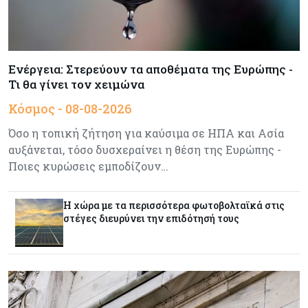
Ενέργεια
08-08-2026
Meridiam–GSI: Τι προκύπτει – και τι όχι – από
την απάντηση της Κομισιόν
Ενέργεια: Στερεύουν τα αποθέματα της Ευρώπης -
Τι θα γίνει τον χειμώνα
Κόσμος
07-08-2026
Κόσμος - 08-08-2026
Η Τουρκία χτυπάει Ντουμπάι και Λονδίνο:
Φορολογικά κίνητρα για επαναπατρισμό
Όσο η τοπική ζήτηση για καύσιμα σε ΗΠΑ και Ασία
πλούσιων κατοίκων και επενδυτών
αυξάνεται, τόσο δυσχεραίνει η θέση της Ευρώπης -
Ποιες κυρώσεις εμποδίζουν…
Κύπρος
07-08-2026
Από τα €150,6 εκατ. στα €112 εκατ. οι κρατικές
πιστώσεις για έρευνα στην Κύπρο
Η χώρα με τα περισσότερα φωτοβολταϊκά στις
στέγες διευρύνει την επιδότησή τους
Κόσμος
07-08-2026
Παγκόσμιος συναγερμός για τις τιμές των
τροφίμων