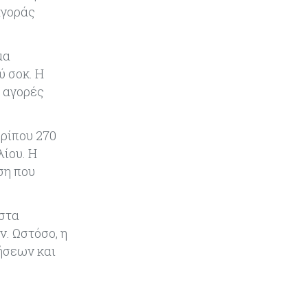
αγοράς
Κόσμος
08-08-2026
Κρίσιμες πρώτες ύλες: Ο
μα
ευρωπαϊκός χάρτης και οι
ύ σοκ. Η
προκλήσεις
ς αγορές
Κόσμος
08-08-2026
Πόσα ξοδεύει ο Λευκός Οίκος – Το
ρίπου 270
κόστος λειτουργίας για
λίου. Η
προσωπικό, υποδομές και
ασφάλεια
ση που
Market News
08-08-2026
 στα
Baker Tilly: Στην 7η θέση
. Ωστόσο, η
παγκοσμίως στις M&A μεσαίας
αγοράς
ήσεων και
Κύπρος
08-08-2026
Πιο ισχυρό το κυπριακό διαβατήριο