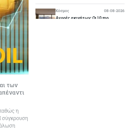
Κόσμος
08-08-2026
Αγορές ακινήτων: Οι 10 πιο
ακριβές ευρωπαϊκές πόλεις για
αγορά σπιτιού (πίνακας)
Κόσμος
08-08-2026
Οι πυρκαγιές κατακαίνε την
Ευρώπη, αλλά οι ζημιές δεν είναι
ασφαλισμένες
Κόσμος
08-08-2026
αι των
Γιατί οι κεντρικές τράπεζες
αφήνουν τις αγορές να «παίξουν
 απέναντι
μπάλα»
 καθώς η
Κόσμος
08-08-2026
Ποιες χώρες έχουν τα
Η σύγκρουση
περισσότερα ρομπότ
νάλωση