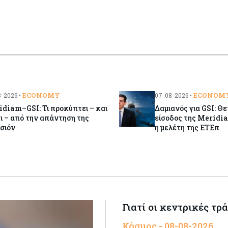
ECONOMY
ECONOM
-2026 •
07-08-2026 •
diam–GSI: Τι προκύπτει – και
Δαμιανός για GSI: Θε
χι – από την απάντηση της
είσοδος της Meridia
σιόν
η μελέτη της ΕΤΕπ
Γιατί οι κεντρικές τρ
Κόσμος - 08-08-2026