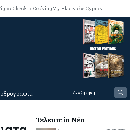
igaro
Check In
Cooking
My Place
Jobs Cyprus
ρθρογραφία
Τελευταία Νέα
ματα