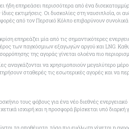
ει ήδη επηρεάσει περισσότερα από ένα δισεκατομμύρ
ίδιες εκτιμήσεις. Οι δυσκολίες στη ναυσιπλοΐα, οι α
αφορές από τον Περσικό Κόλπο επιβαρύνουν συνολικά
η κρίση επηρεάζει μία από τις σημαντικότερες ενεργε
 μέρος των παγκόσμιων εξαγωγών αργού και LNG. Καθ
σορρόπησης της αγοράς γίνεται ολοένα πιο περιορισ
ίες αναγκάζονται να χρησιμοποιούν μεγαλύτερο μέρ
ηρήσουν σταθερές τις εσωτερικές αγορές και να πε
κήνιο τους φόβους για ένα νέο διεθνές ενεργειακό 
σχετικά ισχυρή και η προσφορά βρίσκεται υπό διαρκή 
ύνται τα αποθέματα, τόσο πιο ευάλωτη γίνεται η αγο