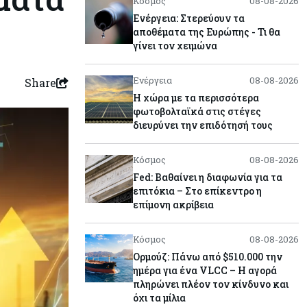
Κόσμος
08-08-2026
Ενέργεια: Στερεύουν τα
αποθέματα της Ευρώπης - Τι θα
γίνει τον χειμώνα
Ενέργεια
08-08-2026
Share
Η χώρα με τα περισσότερα
φωτοβολταϊκά στις στέγες
διευρύνει την επιδότησή τους
Κόσμος
08-08-2026
Fed: Βαθαίνει η διαφωνία για τα
επιτόκια – Στο επίκεντρο η
επίμονη ακρίβεια
Κόσμος
08-08-2026
Ορμούζ: Πάνω από $510.000 την
ημέρα για ένα VLCC – Η αγορά
πληρώνει πλέον τον κίνδυνο και
όχι τα μίλια