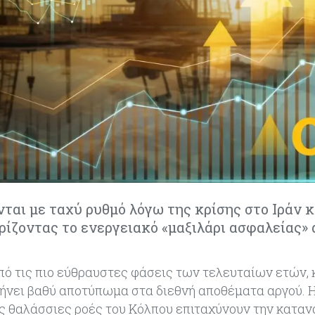
ται με ταχύ ρυθμό λόγω της κρίσης στο Ιράν κ
ρίζοντας το ενεργειακό «μαξιλάρι ασφαλείας»
πό τις πιο εύθραυστες φάσεις των τελευταίων ετών,
φήνει βαθύ αποτύπωμα στα διεθνή αποθέματα αργού. 
στις θαλάσσιες ροές του Κόλπου επιταχύνουν την κατα