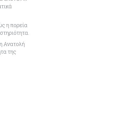
Παγκόσμιος συναγερμός για τις
ατικά
τιμές των τροφίμων
ώς η πορεία
Κύπρος
07-08-2026
στηριότητα.
Οι τιμές καθορίζουν την επιλογή
παρόχου κινητής στην Κύπρο
ση Ανατολή
τα της
Κύπρος
07-08-2026
34.787 νέες εγγραφές οχημάτων
στο επτάμηνο - Άνοδος 11,5% σε
σχέση με πέρσι
Κόσμος
07-08-2026
ΕΚΤ: Αιφνιδιάστηκε από την
πώληση ευρώ από τις ΗΠΑ
Κύπρος
07-08-2026
Χορηγία €10.000 για υποτροφίες σε