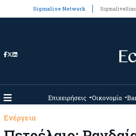
Sigmalive Network
Sigmalive
Sim
Επιχειρήσεις
Οικονομία
Ba
Ενέργεια
Πετρέλαιο: Ραγδαί