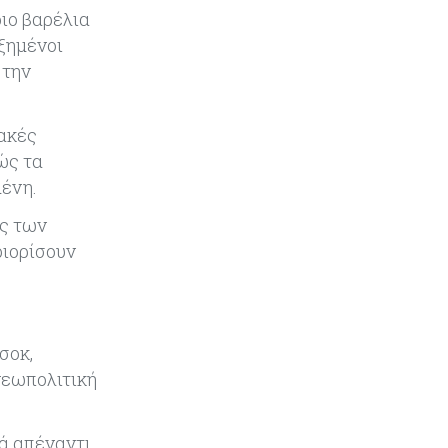
το 2026
ιο βαρέλια
υξημένοι
Ενέργεια
08-08-2026
 την
Meridiam–GSI: Τι προκύπτει – και
τι όχι – από την απάντηση της
Κομισιόν
ιακές
ώς τα
Κόσμος
07-08-2026
μένη.
Η Τουρκία χτυπάει Ντουμπάι και
ος των
Λονδίνο: Φορολογικά κίνητρα για
επαναπατρισμό πλούσιων
ριορίσουν
κατοίκων και επενδυτών
Κύπρος
07-08-2026
Από τα €150,6 εκατ. στα €112 εκατ.
σοκ,
οι κρατικές πιστώσεις για έρευνα
γεωπολιτική
στην Κύπρο
Κόσμος
07-08-2026
ρά απέναντι