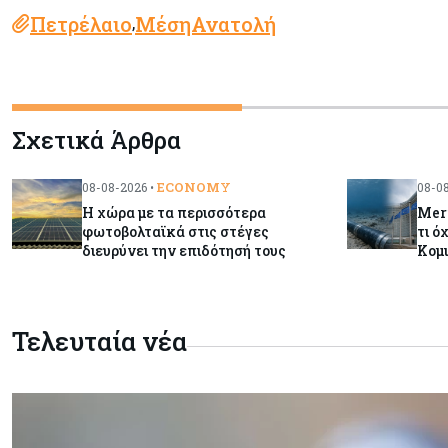
Πετρέλαιο
ΜέσηΑνατολή
,
Σχετικά Άρθρα
ECONOMY
08-08-2026 •
08-08
Η χώρα με τα περισσότερα
Meri
φωτοβολταϊκά στις στέγες
τι ό
διευρύνει την επιδότησή τους
Κομι
Τελευταία νέα