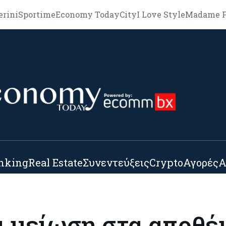
erini
Sportime
Economy Today
City
I Love Style
Madame F
nking
Real Estate
Συνεντεύξεις
Crypto
Αγορές
Α
α μείωση στα αποθέ