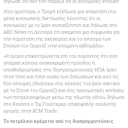
δήλωσε ότι δεν τον πείραζε αν οι συνομιλίες έπαυαν.
Λίγο αργότερα, ο Τραμπ εξέδωσε μια ανάρτηση στα
μέσα κοινωνικής δικτύωσης λέγοντας ότι οι
συνομιλίες με το Ιράν συνεχίζονταν και δήλωσε στο
ABC News τη Δευτέρα ότι αναμένει μια συμφωνία για
την παράταση της εκεχειρίας και το άνοιγμα των
Στενών του Ορμούζ «την επόμενη εβδομάδα».
«Η αγορά επικεντρώνεται επί του παρόντος στο εάν
υπάρχει κάποια συγκεκριμένη πρόοδος ή
οπισθοδρομήσεις στις διαπραγματεύσεις ΗΠΑ-Ιράν,
στον τόνο και τσην ουσία των δηλώσεων και από τις
δύο πλευρές (ιδιαίτερα στις απειλές του Ιράν σχετικά
με τα Στενά του Ορμούζ) και στις πραγματικές κινήσεις
των πετρελαιοφόρων μέσω της πλωτής οδού», δήλωσε
στο Reuters ο Τιμ Γουότερερ, επικεφαλής αναλυτής
αγοράς στην KCM Trade.
Το πετρέλαιο κρέμεται από τις διαπραγματεύσεις