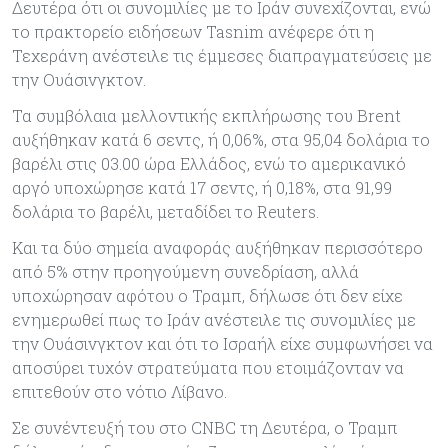
Δευτέρα ότι οι συνομιλίες με το Ιράν συνεχίζονται, ενώ
το πρακτορείο ειδήσεων Tasnim ανέφερε ότι η
Τεχεράνη ανέστειλε τις έμμεσες διαπραγματεύσεις με
την Ουάσινγκτον.
Τα συμβόλαια μελλοντικής εκπλήρωσης του Brent
αυξήθηκαν κατά 6 σεντς, ή 0,06%, στα 95,04 δολάρια το
βαρέλι στις 03.00 ώρα Ελλάδος, ενώ το αμερικανικό
αργό υποχώρησε κατά 17 σεντς, ή 0,18%, στα 91,99
δολάρια το βαρέλι, μεταδίδει το Reuters.
Και τα δύο σημεία αναφοράς αυξήθηκαν περισσότερο
από 5% στην προηγούμενη συνεδρίαση, αλλά
υποχώρησαν αφότου ο Τραμπ, δήλωσε ότι δεν είχε
ενημερωθεί πως το Ιράν ανέστειλε τις συνομιλίες με
την Ουάσινγκτον και ότι το Ισραήλ είχε συμφωνήσει να
αποσύρει τυχόν στρατεύματα που ετοιμάζονταν να
επιτεθούν στο νότιο Λίβανο.
Σε συνέντευξή του στο CNBC τη Δευτέρα, ο Τραμπ