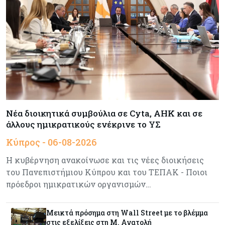
Tech
06-08-2026
SoftBank: Κέρδη 8,5 δισ. δολαρίων από την
Intel – Ξεπέρασε τις εκτιμήσεις εν αναμονή της
εισαγωγής της OpenAI
Κύπρος
06-08-2026
Καύσιμα και στέγαση κράτησαν τον πληθωρισμό
στο 2,9%
Νέα διοικητικά συμβούλια σε Cyta, AHK και σε
άλλους ημικρατικούς ενέκρινε το ΥΣ
Κύπρος - 06-08-2026
Κύπρος
06-08-2026
Δήμος Λευκωσίας: Νέα εποχή για το Παλιό ΓΣΠ
Η κυβέρνηση ανακοίνωσε και τις νέες διοικήσεις
– Ολοκληρώθηκε η διαδικασία ανάθεσης των
του Πανεπιστήμιου Κύπρου και του ΤΕΠΑΚ - Ποιοι
υποστατικών
πρόεδροι ημικρατικών οργανισμών…
Κύπρος
06-08-2026
Μεικτά πρόσημα στη Wall Street με το βλέμμα
Ούτε άσπρος ούτε μαύρος καπνός για
στις εξελίξεις στη Μ. Ανατολή