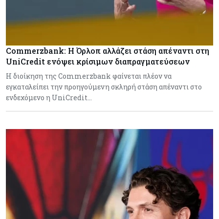
Commerzbank: Η Όρλοπ αλλάζει στάση απέναντι στη
UniCredit ενόψει κρίσιμων διαπραγματεύσεων
H διοίκηση της Commerzbank φαίνεται πλέον να
εγκαταλείπει την προηγούμενη σκληρή στάση απέναντι στο
ενδεχόμενο η UniCredit…