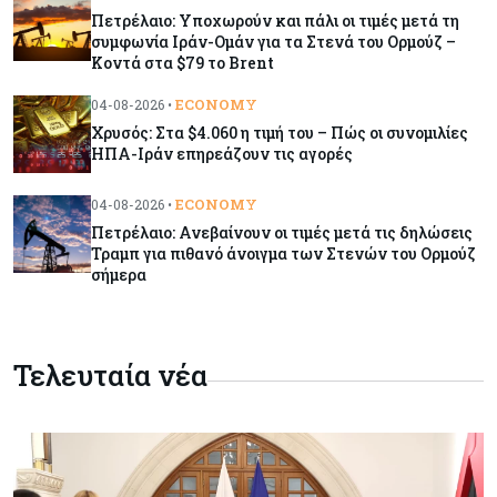
απουσίας του NBA
Πετρέλαιο: Υποχωρούν και πάλι οι τιμές μετά τη
συμφωνία Ιράν-Ομάν για τα Στενά του Ορμούζ –
Κοντά στα $79 το Brent
Banking
06-08-2026
Commerzbank: Η Όρλοπ αλλάζει στάση
ECONOMY
04-08-2026 •
απέναντι στη UniCredit ενόψει κρίσιμων
Χρυσός: Στα $4.060 η τιμή του – Πώς οι συνομιλίες
διαπραγματεύσεων
ΗΠΑ-Ιράν επηρεάζουν τις αγορές
ECONOMY
04-08-2026 •
Κόσμος
06-08-2026
Πετρέλαιο: Ανεβαίνουν οι τιμές μετά τις δηλώσεις
«Spider-Man: Brand New Day»: Έφτασε το 1
Τραμπ για πιθανό άνοιγμα των Στενών του Ορμούζ
δισ. εισπράξεις σε μόλις 6 ημέρες
σήμερα
Κύπρος
06-08-2026
Eurostat: Ετήσια αύξηση 5% του όγκου λιανικού
Τελευταία νέα
εμπορίου στην Κύπρο τον Ιούνιο
Κύπρος
06-08-2026
Στην κυκλοφορία ο νέος δρόμος Λάρνακας –
Δεκέλειας μετά από 26 χρόνια