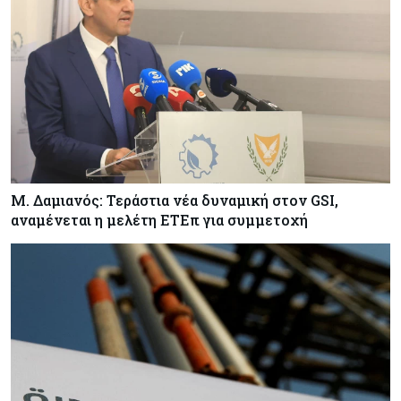
– Στο 35,4% το παγκόσμιο μερίδιό της
Κύπρος
06-08-2026
ΠτΔ: Υπεράνω όλων το δημόσιο συμφέρον – Όλα
όσα έγιναν στην τελετή διαβεβαίωσης των
νέων μελών της κυβέρνησης
Μ. Δαμιανός: Τεράστια νέα δυναμική στον GSI,
αναμένεται η μελέτη ΕΤΕπ για συμμετοχή