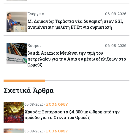
Ενέργεια
06-08-2026
Μ. Δαμιανός: Τεράστια νέα δυναμική στον GSI,
αναμένεται η μελέτη ΕΤΕπ για συμμετοχή
Κόσμος
06-08-2026
Saudi Aramco: Μειώνει την τιμή του
πετρελαίου για την Ασία εν μέσω εξελίξεων στο
Ορμούζ
Κύπρος
06-08-2026
Σχετικά Άρθρα
Πιάνει δουλειά ο Κυπριακός Οργανισμός
Ανάπτυξης Επιχειρήσεων – Διορίστηκε το δ.σ.,
ενεργοποιήθηκε ο νόμος
ECONOMY
06-08-2026 •
Χρυσός: Ξεπέρασε τα $4.300 με ώθηση από την
Κόσμος
06-08-2026
πρόοδο για τα Στενά του Ορμούζ
Warner Bros: "Φρένο" στα έσοδα εξαιτίας των
κινηματογραφικών επιδόσεων και της
ECONOMY
06-08-2026 •