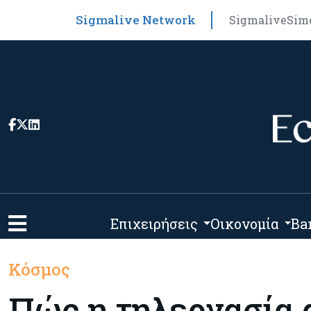
Sigmalive Network
Sigmalive
Sim
Επιχειρήσεις
Οικονομία
Ba
Κόσμος
Πώς η τηλεργασία 