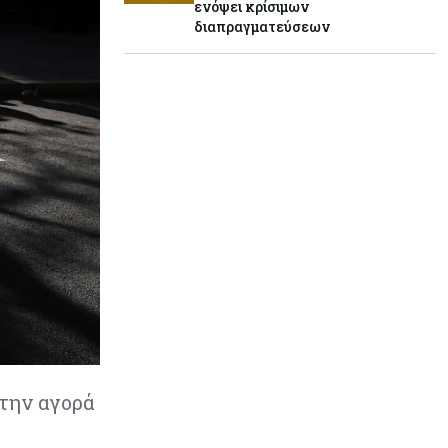
ενόψει κρίσιμων
διαπραγματεύσεων
Κόσμος
06-08-2026
«Spider-Man: Brand New Day»:
Έφτασε το 1 δισ. εισπράξεις σε
μόλις 6 ημέρες
Κύπρος
06-08-2026
Eurostat: Ετήσια αύξηση 5% του
όγκου λιανικού εμπορίου στην
Κύπρο τον Ιούνιο
Κύπρος
06-08-2026
Στην κυκλοφορία ο νέος δρόμος
Λάρνακας – Δεκέλειας μετά από
26 χρόνια
στην αγορά
Tech
06-08-2026