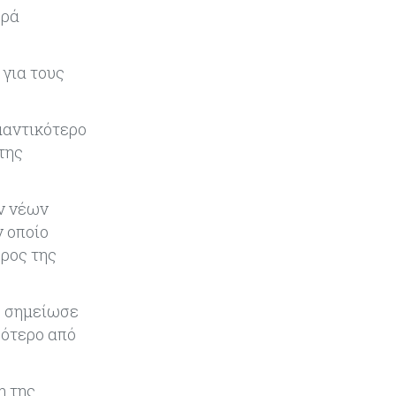
SoftBank: Κέρδη 8,5 δισ. δολαρίων
ορά
από την Intel – Ξεπέρασε τις
εκτιμήσεις εν αναμονή της
εισαγωγής της OpenAI
 για τους
Κύπρος
06-08-2026
Καύσιμα και στέγαση κράτησαν
μαντικότερο
τον πληθωρισμό στο 2,9%
της
Κύπρος
06-08-2026
ων νέων
Δήμος Λευκωσίας: Νέα εποχή για
ν οποίο
το Παλιό ΓΣΠ – Ολοκληρώθηκε η
διαδικασία ανάθεσης των
έρος της
υποστατικών
, σημείωσε
Κύπρος
06-08-2026
σότερο από
Ούτε άσπρος ούτε μαύρος καπνός
για κουρεμένους - Δεν έκλεισε η
πόρτα για δεύτερη δόση εντός ‘26
η της