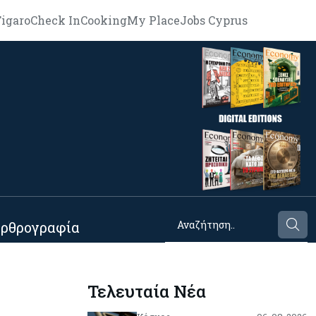
igaro
Check In
Cooking
My Place
Jobs Cyprus
ρθρογραφία
Τελευταία Νέα