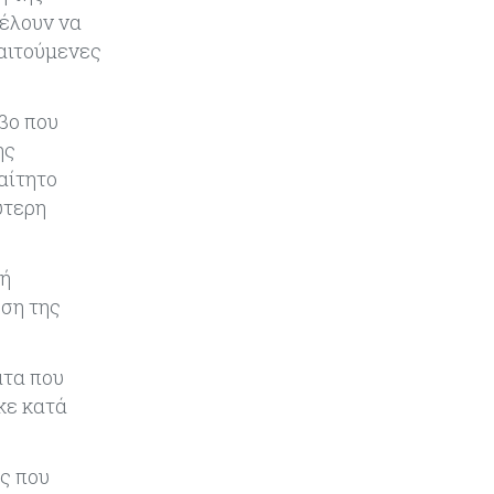
θέλουν να
Ενέργεια
06-08-2026
παιτούμενες
Τσαρλς Έλληνας για GSI:
«Καταντήσαμε να είμαστε θεατές»
- Πώς η Meridiam αλλάζει τα
δεδομένα
βο που
ης
Crypto
06-08-2026
αίτητο
Crypto: Πώς οι απατεώνες
ύτερη
εκμεταλλεύονται τις αλλαγές της
ευρωπαϊκής νομοθεσίας
τή
Κόσμος
06-08-2026
οση της
Ο 24χρονος «Νοστράδαμος» της AI
είχε δίκαιο για όλα. Κι όμως έχασε
(σχεδόν) τα πάντα
ατα που
κε κατά
Κόσμος
06-08-2026
Η Ινδία ανεβάζει ταχύτητα στη
ς που
διάλυση πλοίων – Στο 35,4% το