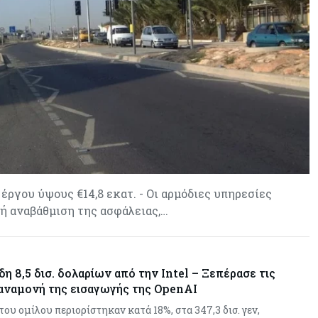
έργου ύψους €14,8 εκατ. - Οι αρμόδιες υπηρεσίες
ή αναβάθμιση της ασφάλειας,…
η 8,5 δισ. δολαρίων από την Intel – Ξεπέρασε τις
 αναμονή της εισαγωγής της OpenAI
ου ομίλου περιορίστηκαν κατά 18%, στα 347,3 δισ. γεν,