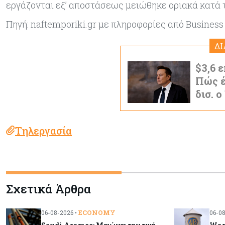
εργάζονται εξ’ αποστάσεως μειώθηκε οριακά κατά τ
Πηγή: naftemporiki.gr με πληροφορίες από Business 
Δ
$3,6 ε
Πώς έ
δισ. 
Τηλεργασία
Σχετικά Άρθρα
ECONOMY
06-08-2026 •
06-08