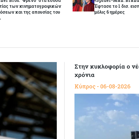
er Bros: "Φρένο" στα έσοδα
«Spider-Man: Brand
ιτίας των κινηματογραφικών
Έφτασε το 1 δισ. εισ
όσεων και της απουσίας του
μόλις 6 ημέρες
A
Στην κυκλοφορία ο νέ
χρόνια
Κύπρος - 06-08-2026