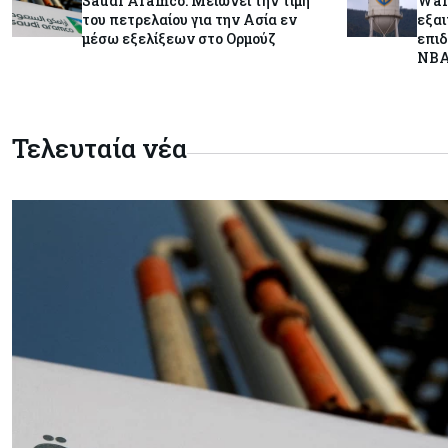
Saudi Aramco: Μειώνει την τιμή
Warn
του πετρελαίου για την Ασία εν
εξα
μέσω εξελίξεων στο Ορμούζ
επιδ
NB
Τελευταία νέα