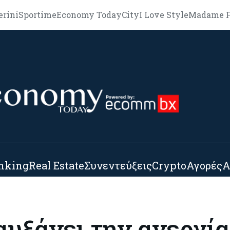
erini
Sportime
Economy Today
City
I Love Style
Madame F
nking
Real Estate
Συνεντεύξεις
Crypto
Αγορές
Α
αυξάνει την ανεργία