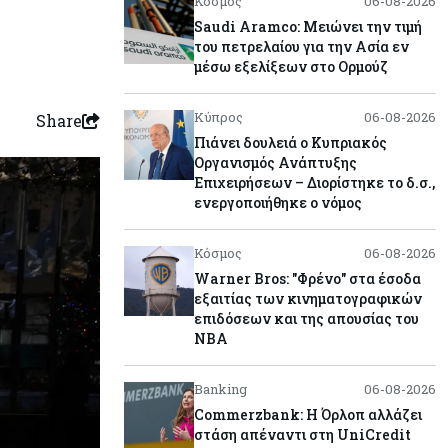
Κόσμος
06-08-2026
Saudi Aramco: Μειώνει την τιμή
του πετρελαίου για την Ασία εν
μέσω εξελίξεων στο Ορμούζ
Κύπρος
06-08-2026
Share
Πιάνει δουλειά ο Κυπριακός
Οργανισμός Ανάπτυξης
Επιχειρήσεων – Διορίστηκε το δ.σ.,
ενεργοποιήθηκε ο νόμος
Κόσμος
06-08-2026
Warner Bros: "Φρένο" στα έσοδα
εξαιτίας των κινηματογραφικών
επιδόσεων και της απουσίας του
NBA
Banking
06-08-2026
Commerzbank: Η Όρλοπ αλλάζει
στάση απέναντι στη UniCredit