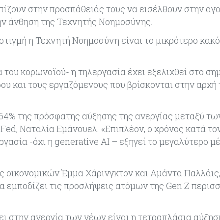
πίζουν στην προσπάθειάς τους να εισέλθουν στην αγ
την άνθηση της Τεχνητής Νοημοσύνης.
στιγμή η Τεχνητή Νοημοσύνη είναι το μικρότερο κακό
α του κορωνοϊού- η τηλεργασία έχει εξελιχθεί στο ση
ου και τους εργαζόμενους που βρίσκονται στην αρχή 
ο 64% της πρόσφατης αύξησης της ανεργίας μεταξύ τ
Fed, Ναταλία Εμάνουελ. «Επιπλέον, ο χρόνος κατά το
γασία -όχι η generative AI – εξηγεί το μεγαλύτερο μ
ες οικονομικών Έμμα Χάρινγκτον και Αμάντα Παλλάις
 να εμποδίζει τις προσλήψεις ατόμων της Gen Z περισ
ι στην ανεργία των νέων είναι η τετραπλάσια αύξησ