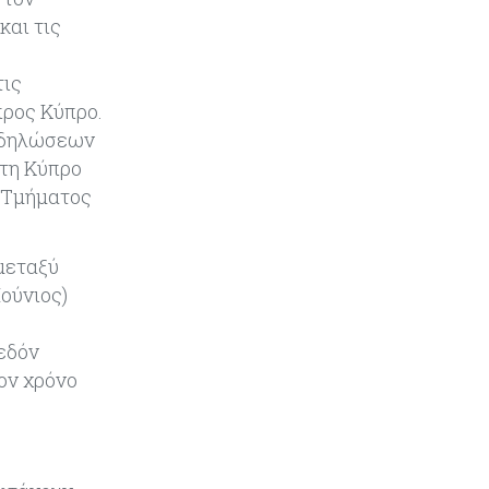
Κλιμακώνουν τις κινητοποιήσεις
και τις
οι κτηνοτρόφοι – Απέκλεισαν το
Επαρχιακό Κτηνιατρικό Γραφείο
Λάρνακας
τις
προς Κύπρο.
Κόσμος
05-08-2026
ή δηλώσεων
Πύραυλος εκτός ελέγχου της
στη Κύπρο
SpaceX εκτιμάται ότι συνετρίβη
 Τμήματος
στη Σελήνη
Ενέργεια
05-08-2026
μεταξύ
Με γαλλική σφραγίδα το καλώδιο
Ιούνιος)
Ελλάδας – Κύπρου, με ποσοστό
πάνω από 50% μπαίνει η
χεδόν
Meridiam
ον χρόνο
Banking
05-08-2026
Επιτόκια: Μεγάλες αποκλίσεις
από τράπεζα σε τράπεζα στην
Κύπρο