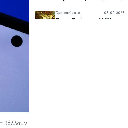
Εμπορεύματα
06-08-2026
Χρυσός: Ξεπέρασε τα $4.300 με
ώθηση από την πρόοδο για τα
Στενά του Ορμούζ
Εμπορεύματα
06-08-2026
Πετρέλαιο: Υποχωρούν και πάλι οι
τιμές μετά τη συμφωνία Ιράν-Ομάν
για τα Στενά του Ορμούζ – Κοντά
στα $79 το Brent
Κύπρος
06-08-2026
Ορκίζονται σήμερα τα νέα μέλη της
Κυβέρνησης - Στις 13:00
συνεδριάζει το Υπουργικό
Κόσμος
06-08-2026
πιβάλλουν
Τα νέα θωρηκτά των ΗΠΑ που θα