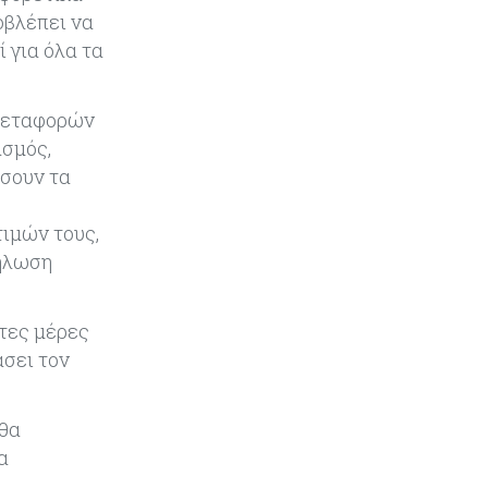
για τις άδειες ασθενείας στο
οβλέπει να
Δημόσιο
 για όλα τα
Κόσμος
05-08-2026
Η Ρωσία επεκτείνει τον «σκιώδη»
υμεταφορών
στόλο LNG ενόψει των νέων
ασμός,
ευρωπαϊκών κυρώσεων
ώσουν τα
τιμών τους,
δήλωση
ώτες μέρες
άσει τον
 θα
α