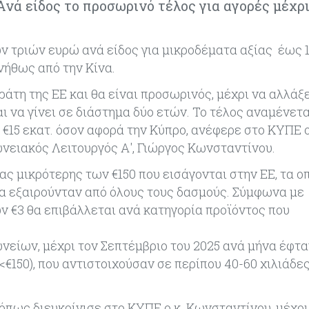
νά είδος το προσωρινό τέλος για αγορές μέχρι
ν τριών ευρώ ανά είδος για μικροδέματα αξίας έως 
νήθως από την Κίνα.
ράτη της ΕΕ και θα είναι προσωρινός, μέχρι να αλλάξε
 να γίνει σε διάστημα δύο ετών. Το τέλος αναμένετα
 €15 εκατ. όσον αφορά την Κύπρο, ανέφερε στο ΚΥΠΕ 
ειακός Λειτουργός Α', Γιώργος Κωνσταντίνου.
ας μικρότερης των €150 που εισάγονται στην ΕΕ, τα ο
α εξαιρούνταν από όλους τους δασμούς. Σύμφωνα με
 €3 θα επιβάλλεται ανά κατηγορία προϊόντος που
νείων, μέχρι τον Σεπτέμβριο του 2025 ανά μήνα έφτ
<€150), που αντιστοιχούσαν σε περίπου 40-60 χιλιάδ
όπως διευκρίνισε στο ΚΥΠΕ ο κ. Κωνσταντίνου, μέχρι