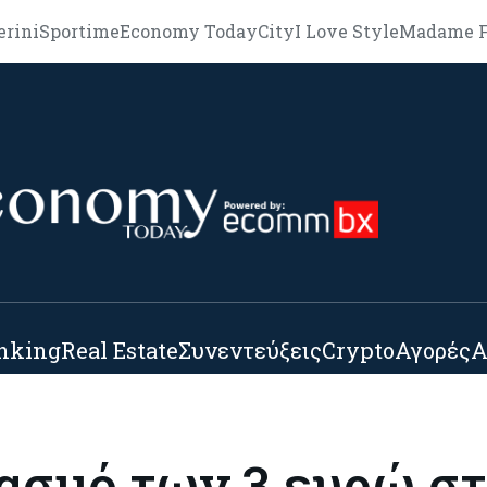
erini
Sportime
Economy Today
City
I Love Style
Madame F
nking
Real Estate
Συνεντεύξεις
Crypto
Αγορές
Α
δασμό των 3 ευρώ σ