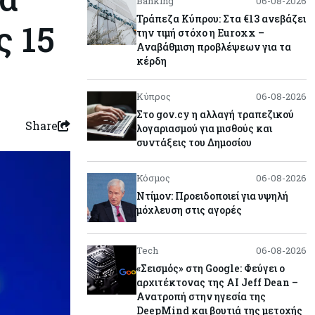
Banking
06-08-2026
Τράπεζα Κύπρου: Στα €13 ανεβάζει
ς 15
την τιμή στόχο η Euroxx –
Αναβάθμιση προβλέψεων για τα
κέρδη
Κύπρος
06-08-2026
Στο gov.cy η αλλαγή τραπεζικού
Share
λογαριασμού για μισθούς και
συντάξεις του Δημοσίου
Κόσμος
06-08-2026
Ντίμον: Προειδοποιεί για υψηλή
μόχλευση στις αγορές
Tech
06-08-2026
«Σεισμός» στη Google: Φεύγει ο
αρχιτέκτονας της AI Jeff Dean –
Ανατροπή στην ηγεσία της
DeepMind και βουτιά της μετοχής