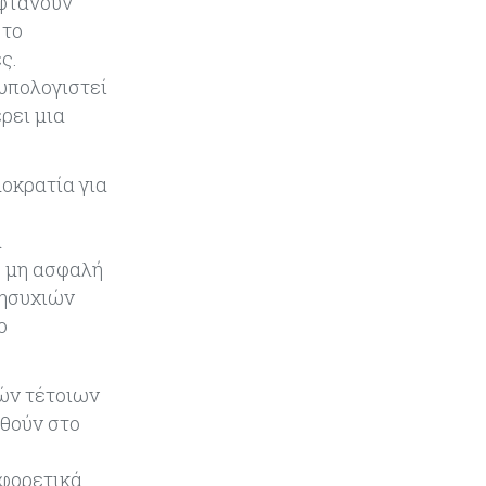
 φτάνουν
 το
Κόσμος
05-08-2026
ς.
Η Κίνα ξεκινά παγκόσμιο
νυπολογιστεί
φορολογικό κυνήγι – Ποιοι
ρει μια
μπαίνουν στο στόχαστρο
Κόσμος
05-08-2026
μοκρατία για
Χρηματιστήρια: Οι δείκτες σε
ιστορικά υψηλα – Γιατί οι
α
«Κασσάνδρες» βλέπουν «κλασική
φούσκα» και νέο κραχ;
ό μη ασφαλή
νησυχιών
Ενέργεια
05-08-2026
ο
Ιταλία: Αξιοποιεί τη δημοσιονομική
ευελιξία της ΕΕ για επενδύσεις
στην ενέργεια
ών τέτοιων
ηθούν στο
Κύπρος
05-08-2026
Τον Σεπτέμβριο αρχίζει ο διάλογος
αφορετικά