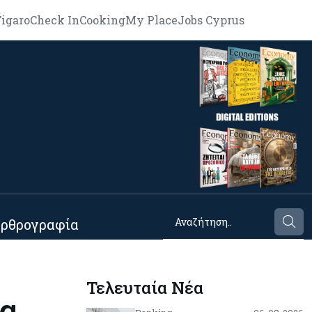
igaro
Check In
Cooking
My Place
Jobs Cyprus
ρθρογραφία
Τελευταία Νέα
τα