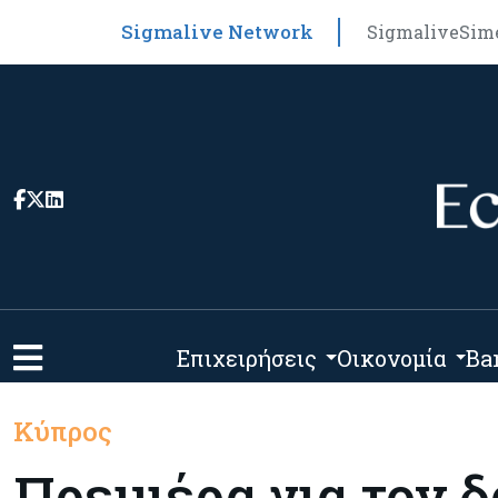
Sigmalive Network
Sigmalive
Sim
Επιχειρήσεις
Οικονομία
Ba
Κύπρος
Πρεμιέρα για τον 