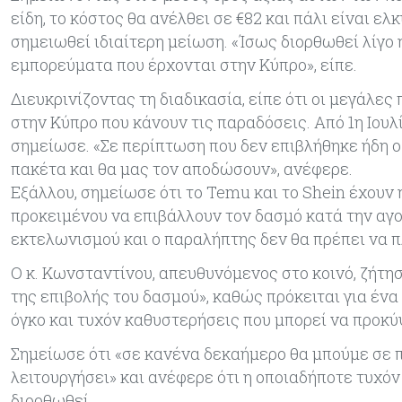
είδη, το κόστος θα ανέλθει σε €82 και πάλι είναι ε
σημειωθεί ιδιαίτερη μείωση. «Ίσως διορθωθεί λίγο 
εμπορεύματα που έρχονται στην Κύπρο», είπε.
Διευκρινίζοντας τη διαδικασία, είπε ότι οι μεγάλ
στην Κύπρο που κάνουν τις παραδόσεις. Από 1η Ιουλ
σημείωσε. «Σε περίπτωση που δεν επιβλήθηκε ήδη ο
πακέτα και θα μας τον αποδώσουν», ανέφερε.
Εξάλλου, σημείωσε ότι το Temu και το Shein έχουν
προκειμένου να επιβάλλουν τον δασμό κατά την αγο
εκτελωνισμού και ο παραλήπτης δεν θα πρέπει να π
Ο κ. Κωνσταντίνου, απευθυνόμενος στο κοινό, ζήτησ
της επιβολής του δασμού», καθώς πρόκειται για ένα
όγκο και τυχόν καθυστερήσεις που μπορεί να προκύ
Σημείωσε ότι «σε κανένα δεκαήμερο θα μπούμε σε π
λειτουργήσει» και ανέφερε ότι η οποιαδήποτε τυχό
διορθωθεί.