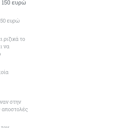
 150 ευρώ
φέρουν το όνομα του προέδρου
Τραμπ υπολογίζεται πως θα
κοστίσουν $275 δισ.
150 ευρώ
Ενέργεια
06-08-2026
Πώς οι Γάλλοι και ο ΑΔΜΗΕ
ι ριζικά το
έβαλαν τον GSI στην πρίζα
ι να
ο
Κόσμος
06-08-2026
Politico: Ο Τραμπ απειλεί την Ε.Ε.
με νέους δασμούς αλλά η Ένωση
ποία
«δεν τσιμπάει»
Τουρισμός
06-08-2026
Μάζεψαν τις απώλειες τα
αναν στην
κυπριακά αεροδρόμια μέσα στο
ες αποστολές
καλοκαίρι
Κύπρος
05-08-2026
 τον