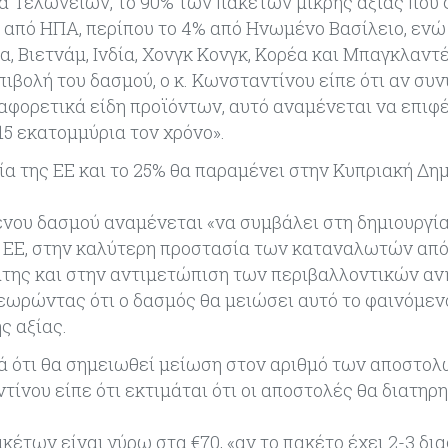
α Τελωνείων, το 90% των πακέτων μικρής αξίας που
 από ΗΠΑ, περίπου το 4% από Ηνωμένο Βασίλειο, ενώ
, Βιετνάμ, Ινδία, Χονγκ Κονγκ, Κορέα και Μπαγκλαντέ
ιβολή του δασμού, ο κ. Κωνσταντίνου είπε ότι αν συ
ιαφορετικά είδη προϊόντων, αυτό αναμένεται να επιφέ
5 εκατομμύρια τον χρόνο».
ία της ΕΕ και το 25% θα παραμένει στην Κυπριακή Δη
ένου δασμού αναμένεται «να συμβάλει στη δημιουργί
ης ΕΕ, στην καλύτερη προστασία των καταναλωτών απ
άτης και στην αντιμετώπιση των περιβαλλοντικών α
θεωρώντας ότι ο δασμός θα μειώσει αυτό το φαινόμεν
ς αξίας.
 ότι θα σημειωθεί μείωση στον αριθμό των αποστολ
τίνου είπε ότι εκτιμάται ότι οι αποστολές θα διατηρ
έτων είναι γύρω στα €70, «αν το πακέτο έχει 2-3 δι