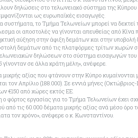
λουν δηλώσεις στο τελωνειακό σύστημα της Κύπρου 
εμφανίζονται ως ευρωπαϊκές εισαγωγές.
α συστήματα, το Τμήμα Τελωνείων μπορεί να δεκτεί 
εσμα οι αποστολές να γίνονται απευθείας από Κίνα 
ηκτική αύξηση στην άφιξη δεμάτων και στην υποβολ
αποστολή δεμάτων από τις πλατφόρμες τρίτων χωρών 
ν τελωνειακών δηλώσεων στο σύστημα εισαγωγών του
5 γίνονταν σε άλλα κράτη μέλη», ανέφερε.
α μικρής αξίας που φτάνουν στην Κύπρο κυμαίνονται 
αι τον Απρίλιο (188.000). Σε εννιά μήνες (Οκτώβριος-
ων €150 από χώρες εκτός ΕΕ.
δη ο φόρτος εργασίας για το Τμήμα Τελωνείων έχει σ
 από τις 60.000 δέματα μικρής αξίας ανά μέσο όρο τ
ατα τον χρόνο», ανέφερε ο κ. Κωνσταντίνου.