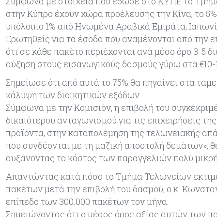
Σύμφωνα με στοιχεία που έδωσε στο ΚΥΠΕ το Τμήμ
στην Κύπρο έχουν χώρα προέλευσης την Κίνα, το 5%
υπόλοιπο 1% από Ηνωμένα Αραβικά Εμιράτα, Ιαπωνία
Ερωτηθείς για τα έσοδα που αναμένονται από την επ
ότι σε κάθε πακέτο περιέχονται ανά μέσο όρο 3-5 δ
αύξηση στους εισαγωγικούς δασμούς γύρω στα €10-1
Σημείωσε ότι από αυτά το 75% θα πηγαίνει στα ταμε
κάλυψη των διοικητικών εξόδων.
Σύμφωνα με την Κομισιόν, η επιβολή του συγκεκριμ
δικαιότερου ανταγωνισμού για τις επιχειρήσεις τ
προϊόντα, στην καταπολέμηση της τελωνειακής απ
που συνδέονται με τη μαζική αποστολή δεμάτων», 
αυξάνοντας το κόστος των παραγγελιών πολύ μικρή
Απαντώντας κατά πόσο το Τμήμα Τελωνείων εκτιμά
πακέτων μετά την επιβολή του δασμού, ο κ. Κωνσταν
επίπεδο των 300.000 πακέτων τον μήνα.
Σημειώνοντας ότι ο μέσος όρος αξίας αυτών των πακ