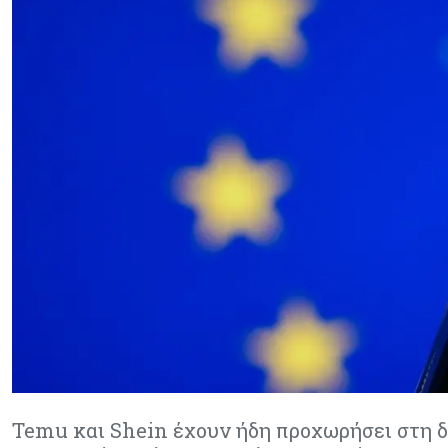
Temu και Shein έχουν ήδη προχωρήσει στη 