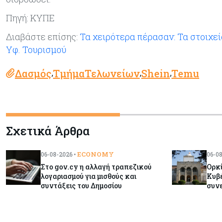
Πηγή: ΚΥΠΕ
Διαβάστε επίσης:
Τα χειρότερα πέρασαν: Τα στοιχεί
Υφ. Τουρισμού
Δασμός
ΤμήμαΤελωνείων
Shein
Temu
,
,
,
Σχετικά Άρθρα
ECONOMY
06-08-2026 •
06-08
Στο gov.cy η αλλαγή τραπεζικού
Ορκί
λογαριασμού για μισθούς και
Κυβέ
συντάξεις του Δημοσίου
συνε