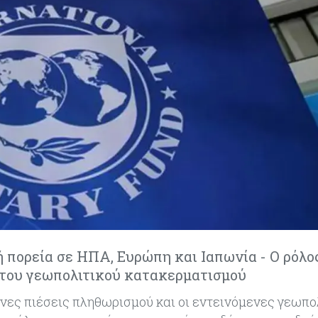
 πορεία σε ΗΠΑ, Ευρώπη και Ιαπωνία - Ο ρόλο
 του γεωπολιτικού κατακερματισμού
ονες πιέσεις πληθωρισμού και οι εντεινόμενες γεωπο