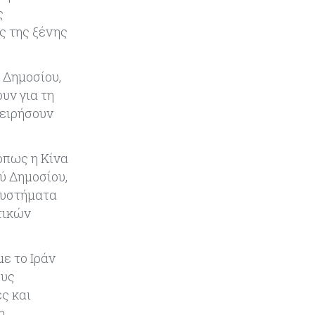
συγκοινωνιών
ς
ς της ξένης
Ενέργεια
07-08-2026
Δαμιανός για GSI: Θετική εξέλιξη η
 Δημοσίου,
είσοδος της Meridiam - Σειρά έχει
η μελέτη της ΕΤΕπ
υν για τη
χειρήσουν
Crypto
07-08-2026
Γιατί το Bitcoin διχάζει αναλυτές
όπως η Κίνα
και αγορά
ύ Δημοσίου,
συστήματα
Ελλάδα
07-08-2026
τικών
Καλπάζουν τα Airbnb στην
Ελλάδα - Σχεδόν sold out τα νησιά
ε το Ιράν
Εμπορεύματα
07-08-2026
ους
Goldman Sachs: Το Brent θα
ς και
κυμανθεί στα $80-90/βαρέλι μέχρι
η