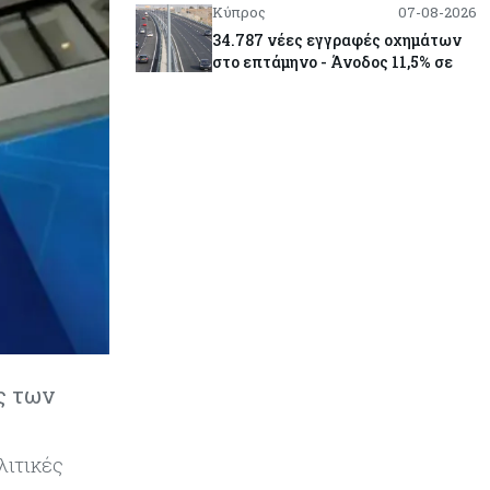
Κύπρος
07-08-2026
34.787 νέες εγγραφές οχημάτων
στο επτάμηνο - Άνοδος 11,5% σε
σχέση με πέρσι
Κόσμος
07-08-2026
ΕΚΤ: Αιφνιδιάστηκε από την
πώληση ευρώ από τις ΗΠΑ
Κύπρος
07-08-2026
Χορηγία €10.000 για υποτροφίες σε
φοιτητές του ΤΕΠΑΚ
Κύπρος
07-08-2026
ς των
Επαναλειτουργεί η οδική
πρόσβαση στις αφίξεις του
αεροδρομίου Λάρνακας
λιτικές