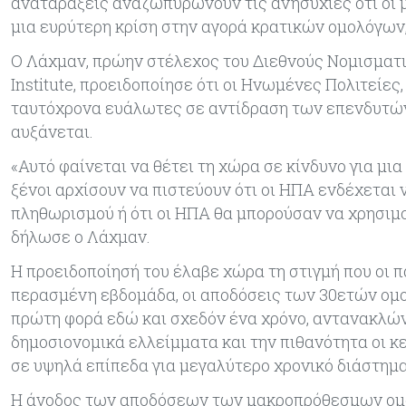
αναταράξεις αναζωπυρώνουν τις ανησυχίες ότι οι 
μια ευρύτερη κρίση στην αγορά κρατικών ομολόγων
Ο Λάχμαν, πρώην στέλεχος του Διεθνούς Νομισματι
Institute, προειδοποίησε ότι οι Ηνωμένες Πολιτείε
ταυτόχρονα ευάλωτες σε αντίδραση των επενδυτών,
αυξάνεται.
«Αυτό φαίνεται να θέτει τη χώρα σε κίνδυνο για μι
ξένοι αρχίσουν να πιστεύουν ότι οι ΗΠΑ ενδέχεται
πληθωρισμού ή ότι οι ΗΠΑ θα μπορούσαν να χρησιμ
δήλωσε ο Λάχμαν.
Η προειδοποίησή του έλαβε χώρα τη στιγμή που οι 
περασμένη εβδομάδα, οι αποδόσεις των 30ετών ομο
πρώτη φορά εδώ και σχεδόν ένα χρόνο, αντανακλών
δημοσιονομικά ελλείμματα και την πιθανότητα οι κ
σε υψηλά επίπεδα για μεγαλύτερο χρονικό διάστημα
Η άνοδος των αποδόσεων των μακροπρόθεσμων ομολ