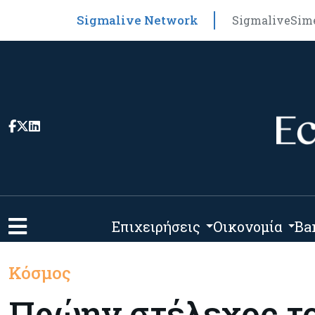
Sigmalive Network
Sigmalive
Sim
Επιχειρήσεις
Οικονομία
Ba
Κόσμος
Πρώην στέλεχος το