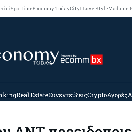
erini
Sportime
Economy Today
City
I Love Style
Madame F
nking
Real Estate
Συνεντεύξεις
Crypto
Αγορές
Α
υ ΔΝΤ προειδοποιεί