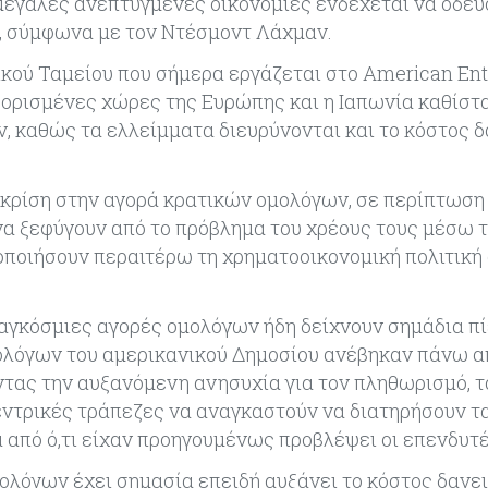
μεγάλες ανεπτυγμένες οικονομίες ενδέχεται να οδεύ
, σύμφωνα με τον Ντέσμοντ Λάχμαν.
κού Ταμείου που σήμερα εργάζεται στο American Ent
ς, ορισμένες χώρες της Ευρώπης και η Ιαπωνία καθίστ
 καθώς τα ελλείμματα διευρύνονται και το κόστος 
α κρίση στην αγορά κρατικών ομολόγων, σε περίπτωση 
 να ξεφύγουν από το πρόβλημα του χρέους τους μέσω 
οποιήσουν περαιτέρω τη χρηματοοικονομική πολιτική 
παγκόσμιες αγορές ομολόγων ήδη δείχνουν σημάδια πί
λόγων του αμερικανικού Δημοσίου ανέβηκαν πάνω απ
τας την αυξανόμενη ανησυχία για τον πληθωρισμό, τ
εντρικές τράπεζες να αναγκαστούν να διατηρήσουν τα
 από ό,τι είχαν προηγουμένως προβλέψει οι επενδυτέ
όγων έχει σημασία επειδή αυξάνει το κόστος δανε