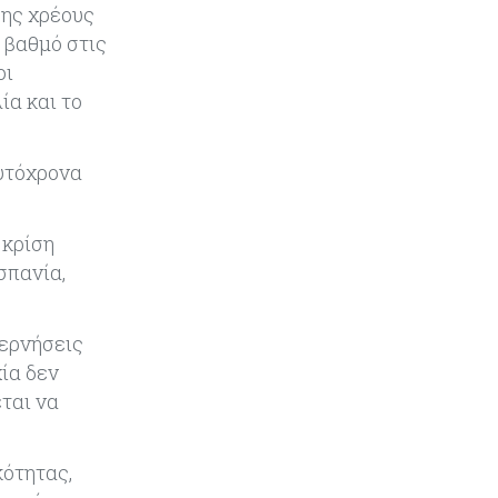
«τιμολογούν» τον πόλεμο
σης χρέους
 βαθμό στις
οι
ία και το
αυτόχρονα
 κρίση
σπανία,
βερνήσεις
ία δεν
ται να
κότητας,