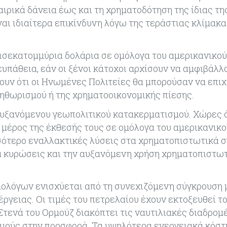
αιρικά δάνεια έως και τη χρηματοδότηση της ίδιας τη
ναι ιδιαίτερα επικίνδυνη λόγω της τεράστιας κλίμακα
ρισεκατομμύρια δολάρια σε ομόλογα του αμερικανικού
υπάθεια, εάν οι ξένοι κάτοχοι αρχίσουν να αμφιβάλλο
ουν ότι οι Ηνωμένες Πολιτείες θα μπορούσαν να επι
ληθωρισμού ή της χρηματοοικονομικής πίεσης.
 αυξανόμενου γεωπολιτικού κατακερματισμού. Χώρες 
α μέρος της έκθεσής τους σε ομόλογα του αμερικανικο
σσότερο εναλλακτικές λύσεις στα χρηματοπιστωτικά 
ια κυρώσεις και την αυξανόμενη χρήση χρηματοπιστω
μολόγων ενισχύεται από τη συνεχιζόμενη σύγκρουση μ
έργειας. Οι τιμές του πετρελαίου έχουν εκτοξευθεί τ
Στενά του Ορμούζ διακόπτει τις ναυτιλιακές διαδρομέ
σμούς στην προσφορά. Τα υψηλότερα ενεργειακά κόστ