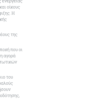
ς ενέργειας
και οίκους
ιξης. Η
ικής
ρέους της
ποχή που οι
λη αγορά
στωτικών
λιο του
φαλούς
ήσουν
τοδότησης,