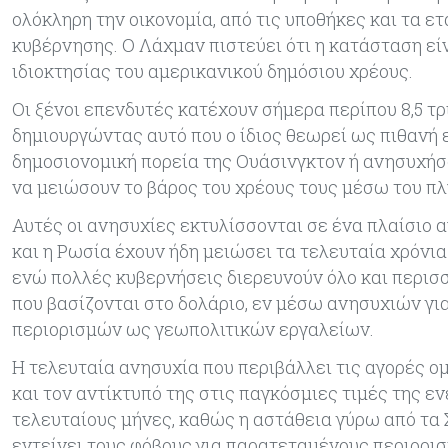
ολόκληρη την οικονομία, από τις υποθήκες και τα ετ
κυβέρνησης. Ο Λάχμαν πιστεύει ότι η κατάσταση εί
ιδιοκτησίας του αμερικανικού δημόσιου χρέους.
Οι ξένοι επενδυτές κατέχουν σήμερα περίπου 8,5 τ
δημιουργώντας αυτό που ο ίδιος θεωρεί ως πιθανή ε
δημοσιονομική πορεία της Ουάσινγκτον ή ανησυχήσ
να μειώσουν το βάρος του χρέους τους μέσω του π
Αυτές οι ανησυχίες εκτυλίσσονται σε ένα πλαίσιο
και η Ρωσία έχουν ήδη μειώσει τα τελευταία χρόνι
ενώ πολλές κυβερνήσεις διερευνούν όλο και περι
που βασίζονται στο δολάριο, εν μέσω ανησυχιών γ
περιορισμών ως γεωπολιτικών εργαλείων.
Η τελευταία ανησυχία που περιβάλλει τις αγορές ο
και τον αντίκτυπό της στις παγκόσμιες τιμές της εν
τελευταίους μήνες, καθώς η αστάθεια γύρω από τα 
εντείνει τους φόβους για παρατεταμένους περιορι