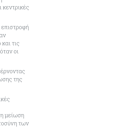
να υπάρξουν εξελίξεις στη Μέση
ι κεντρικές
Ανατολή
Κόσμος
07-08-2026
 επιστροφή
Σαουδική Αραβία, Πακιστάν και
σαν
Τουρκία υπογράφουν συμφωνία
και τις
για αμοιβαία άμυνα
όταν οι
Εμπορεύματα
07-08-2026
Πετρέλαιο: Πιάνει και πάλι τα 83
φέρνοντας
δολάρια το Brent μετά το σχέδιο
ωσης της
του Ιράν για τα Στενά του Ορμούζ
Κόσμος
07-08-2026
ικές
Ευρωπαϊκή αυτοκινητοβιομηχανία:
Αναζητά σωσίβιο στην Κίνα
ρη μείωση
στοσύνη των
Κύπρος
07-08-2026
Πώς οι κυπριακές τράπεζες