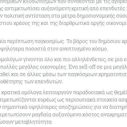
νομικών κλυδωνισμών που συνδέονται με τις αγορέ
σης αντιμετωπίσει αυξανόμενη κριτική από επενδυτές 
ν πολιτική αντίσταση στα μέτρα δημοσιονομικής σύσφ
στιου χρέους της και της διαρθρωτικά αργής οικονομ
ραία περίπτωση παγκοσμίως. Το βάρος του δημόσιου χ
 υψηλότερα ποσοστά στον ανεπτυγμένο κόσμο.
ομολόγων γίνονται όλο και πιο αλληλένδετες, σε μια ε
ολλές μεγάλες οικονομίες. Ένα sell-off σε μια μεγά
αθεί και σε άλλες μέσω των παγκόσμιων χρηματοπι
ποθέτησης των επενδυτών.
τα κρατικά ομόλογα λειτουργούν παραδοσιακά ως θεμέ
τιμετωπίζονται ευρέως ως περιουσιακά στοιχεία ασ
ύν σημαντικά υψηλότερες αποζημιώσεις για να διατηρ
ντιμετωπίσουν ραγδαία αυξανόμενο κόστος αναχρημα
ιώσουν μεταβλητότητα.