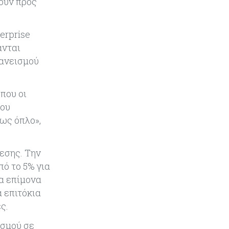
ουν προς
Εμπορεύματα
07-08-2026
Χρυσός: Καλπάζει προς την
καλύτερη εβδομάδα από τον
erprise
Ιανουάριο – Μια ανάσα από τα
$4.300
ανται
δανεισμού
Κύπρος
07-08-2026
Συντεχνία της Cyta ζητά να
που οι
ανακληθεί διορισμός στο νέο ΔΣ
του
ως όπλο»,
Κόσμος
07-08-2026
Τραμπ: Νέοι δασμοί 15% στο
πολυπυρίτιο για ημιαγωγούς και
εσης. Την
φωτοβολταϊκά με στόχο την
ό το 5% για
ενίσχυση της βιομηχανίας
α επίμονα
 επιτόκια
Κύπρος
07-08-2026
ς.
Τσολάκη: Προτεραιότητα η
βελτίωση της καθημερινότητας
ισμού σε
μέσω οδικών έργων και