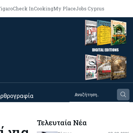
igaro
Check In
Cooking
My Place
Jobs Cyprus
ρθρογραφία
Τελευταία Νέα
 για