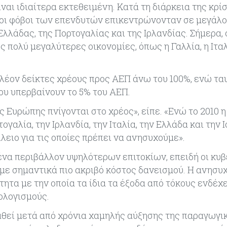
ναι ιδιαίτερα εκτεθειμένη. Κατά τη διάρκεια της κρί
 οι φόβοι των επενδυτών επικεντρώνονταν σε μεγάλο
λάδας, της Πορτογαλίας και της Ιρλανδίας. Σήμερα, 
 πολύ μεγαλύτερες οικονομίες, όπως η Γαλλία, η Ιταλ
πλέον δείκτες χρέους προς ΑΕΠ άνω του 100%, ενώ τ
υ υπερβαίνουν το 5% του ΑΕΠ.
 Ευρώπης πνίγονται στο χρέος», είπε. «Ενώ το 2010 η
λία, την Ιρλανδία, την Ιταλία, την Ελλάδα και την Ι
ίλειο για τις οποίες πρέπει να ανησυχούμε».
ένα περιβάλλον υψηλότερων επιτοκίων, επειδή οι κυ
με σημαντικά πιο ακριβό κόστος δανεισμού. Η ανησυχ
ητα με την οποία τα ίδια τα έξοδα από τόκους ενδέχε
ολογισμούς.
ταθεί μετά από χρόνια χαμηλής αύξησης της παραγωγι