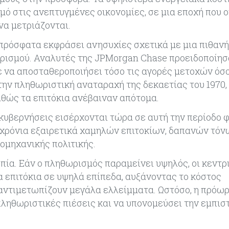
 στις ανεπτυγμένες οικονομίες, σε μια εποχή που ο
 να μετριάζονται.
πρόσφατα εκφράσει ανησυχίες σχετικά με μια πιθανή
ρισμού. Αναλυτές της JPMorgan Chase προειδοποίη
 να αποσταθεροποιήσει τόσο τις αγορές μετοχών όσο 
ην πληθωριστική αναταραχή της δεκαετίας του 1970, 
θώς τα επιτόκια ανέβαιναν απότομα.
 κυβερνήσεις εισέρχονται τώρα σε αυτή την περίοδο 
 χρόνια εξαιρετικά χαμηλών επιτοκίων, δαπανών τόν
ιομηχανικής πολιτικής.
πία. Εάν ο πληθωρισμός παραμείνει υψηλός, οι κεντρ
α επιτόκια σε υψηλά επίπεδα, αυξάνοντας το κόστος
 αντιμετωπίζουν μεγάλα ελλείμματα. Ωστόσο, η πρόω
ληθωριστικές πιέσεις και να υπονομεύσει την εμπι