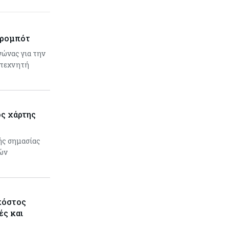
 ρομπότ
αγώνας για την
 τεχνητή
ός χάρτης
κής σημασίας
ών
κόστος
ές και