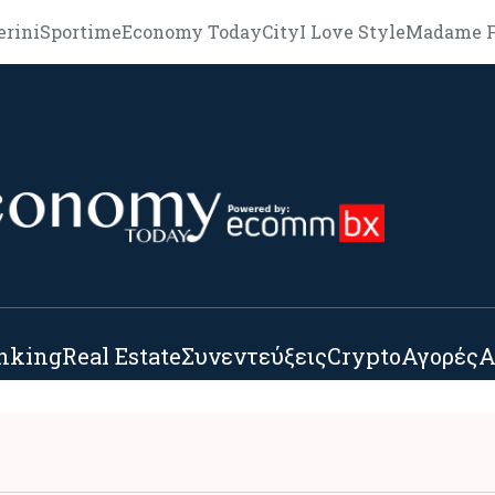
erini
Sportime
Economy Today
City
I Love Style
Madame F
nking
Real Estate
Συνεντεύξεις
Crypto
Αγορές
Α