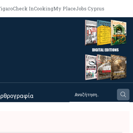
igaro
Check In
Cooking
My Place
Jobs Cyprus
ρθρογραφία