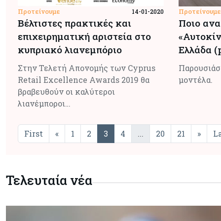
Προτείνουμε
Προτείνουμε
14-01-2020
Βέλτιστες πρακτικές και
Ποιο αν
επιχειρηματική αριστεία στο
«Αυτοκίν
κυπριακό λιανεμπόριο
Ελλάδα (p
Στην Τελετή Απονομής των Cyprus
Παρουσιάσ
Retail Excellence Awards 2019 θα
μοντέλα.
βραβευθούν οι καλύτεροι
λιανέμποροι…
First
«
1
2
3
4
...
20
21
»
L
Τελευταία νέα