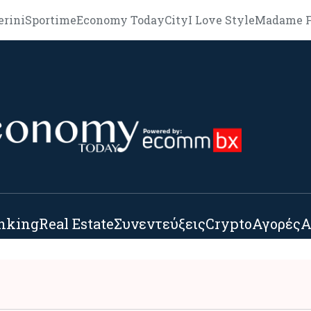
erini
Sportime
Economy Today
City
I Love Style
Madame F
nking
Real Estate
Συνεντεύξεις
Crypto
Αγορές
Α