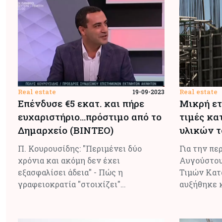
Real estate
Real estate
19-09-2023
Επένδυσε €5 εκατ. και πήρε
Μικρή ετ
ευχαριστήριο...πρόστιμο από το
τιμές κ
Δημαρχείο (ΒΙΝΤΕΟ)
υλικών τ
Π. Κουρουσίδης: "Περιμένει δύο
Για την πε
χρόνια και ακόμη δεν έχει
Αυγούστου
εξασφαλίσει άδεια" - Πώς η
Τιμών Κατ
γραφειοκρατία "στοιχίζει"…
αυξήθηκε 