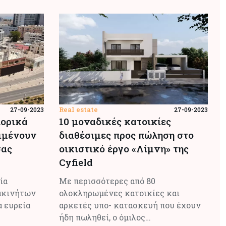
Real estate
27-09-2023
27-09-2023
πορικά
10 μοναδικές κατοικίες
ριμένουν
διαθέσιμες προς πώληση στο
σας
οικιστικό έργο «Λίμνη» της
Cyfield
ία
Mε περισσότερες από 80
 ακινήτων
ολοκληρωμένες κατοικίες και
α ευρεία
αρκετές υπο- κατασκευή που έχoυν
ήδη πωληθεί, ο όμιλος…