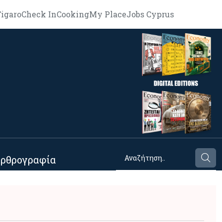
igaro
Check In
Cooking
My Place
Jobs Cyprus
ρθρογραφία