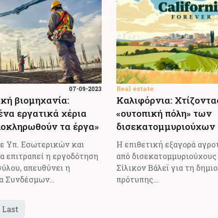
Real estate
07-09-2023
κή βιομηχανία:
Καλιφόρνια: Χτίζοντα
ένα εργατικά χέρια
«ουτοπική πόλη» των
λοκληρωθούν τα έργα»
δισεκατομμυριούχων
ε Υπ. Εσωτερικών και
Η επιθετική εξαγορά αγρο
α επιτραπεί η εργοδότηση
από δισεκατομμυριούχους
ύλου, απευθύνει η
Σίλικον Βάλεϊ για τη δημι
α Συνδέσμων…
πρότυπης…
Last