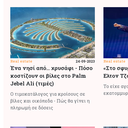
Real estate
Real estate
24-09-2023
Ένα νησί από... χρυσάφι - Πόσο
«Στο σφυ
κοστίζουν οι βίλες στο Palm
Ελτον Τζ
Jebel Ali (τιμές)
Το είχε αγ
εκατομμυρ
Ο τιμοκατάλογος για κροίσους σε
βίλες και οικόπεδα - Πώς θα γίνει η
πληρωμή σε δόσεις