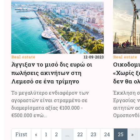
Real estate
Real estate
12-09-2023
Άγγιξαν το μισό δις ευρώ οι
Οικοδομι
πωλήσεις ακινήτων στη
«Χωρίς ξ
Λεμεσό σε ένα τρίμηνο
δεν θα ο
Το μεγαλύτερο ενδιαφέρον των
Έκκληση σ
αγοραστών είναι στραμμένο σε
Εργασίας ν
διαμερίσματα αξίας €100.000 -
αιτητών ασ
€500.000 ενώ…
Ομοσπονδί
First
«
1
2
...
22
23
24
25
»