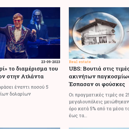
Real estate
23-09-2023
ρί» το διαμέρισμα του
UBS: Βουτιά στις τιμέ
ον στην Ατλάντα
ακινήτων παγκοσμίως
Έσπασαν οι φούσκες
οράσει έναντι ποσού 5
ίων δολαρίων
Οι πραγματικές τιμές σε 2
μεγαλουπόλεις μειώθηκαν
όρο κατά 5% από τα μέσα τ
έως τα…