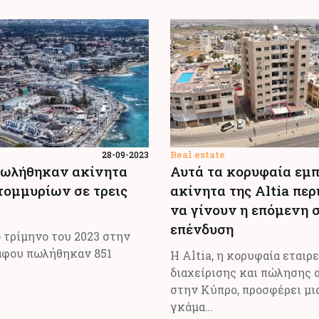
Real estate
28-09-2023
Πωλήθηκαν ακίνητα
Αυτά τα κορυφαία εμ
τομμυρίων σε τρεις
ακίνητα της Altia πε
να γίνουν η επόμενη 
επένδυση
 τρίμηνο του 2023 στην
άφου πωλήθηκαν 851
Η Altia, η κορυφαία εταιρε
διαχείρισης και πώλησης
στην Κύπρο, προσφέρει μι
γκάμα…