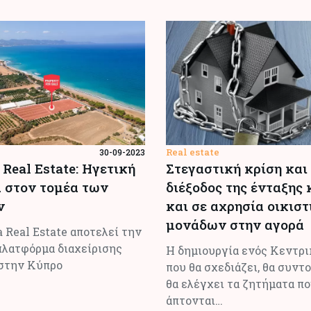
Real estate
30-09-2023
 Real Estate: Ηγετική
Στεγαστική κρίση και
 στον τομέα των
διέξοδος της ένταξης
ν
και σε αχρησία οικισ
μονάδων στην αγορά
 Real Estate αποτελεί την
πλατφόρμα διαχείρισης
Η δημιουργία ενός Κεντρ
στην Κύπρο
που θα σχεδιάζει, θα συντο
θα ελέγχει τα ζητήματα π
άπτονται…