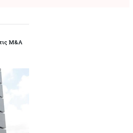
στις M&A