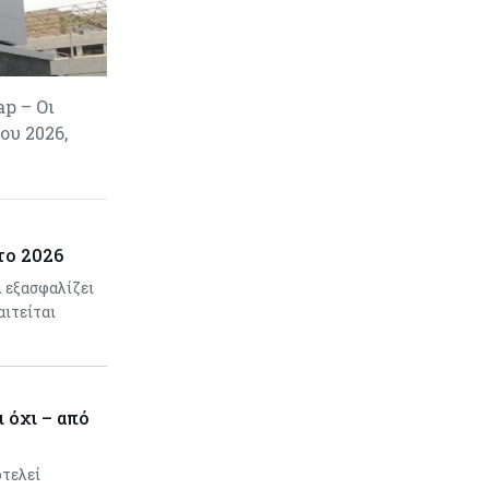
p – Οι
ου 2026,
το 2026
ι εξασφαλίζει
αιτείται
 όχι – από
οτελεί