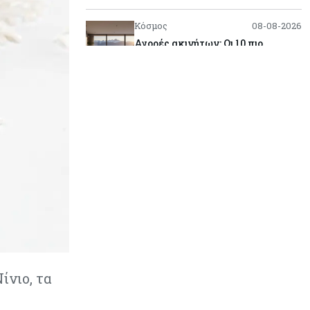
Κόσμος
08-08-2026
Αγορές ακινήτων: Οι 10 πιο
ακριβές ευρωπαϊκές πόλεις για
αγορά σπιτιού (πίνακας)
Κόσμος
08-08-2026
Οι πυρκαγιές κατακαίνε την
Ευρώπη, αλλά οι ζημιές δεν είναι
ασφαλισμένες
Κόσμος
08-08-2026
Γιατί οι κεντρικές τράπεζες
αφήνουν τις αγορές να «παίξουν
μπάλα»
Κόσμος
08-08-2026
ίνιο, τα
Ποιες χώρες έχουν τα
περισσότερα ρομπότ