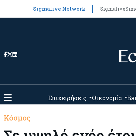
Sigmalive Network
Sigmalive
Sim
Επιχειρήσεις
Οικονομία
Ba
Κόσμος
Σε υψηλό ενός έτου