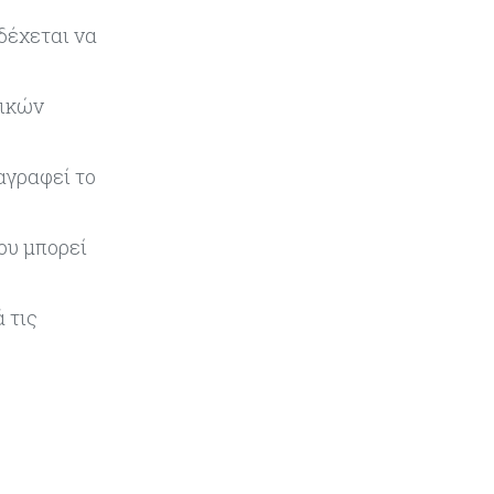
το 2026
δέχεται να
Ενέργεια
08-08-2026
Meridiam–GSI: Τι προκύπτει – και
τικών
τι όχι – από την απάντηση της
Κομισιόν
αγραφεί το
Κόσμος
07-08-2026
Η Τουρκία χτυπάει Ντουμπάι και
του μπορεί
Λονδίνο: Φορολογικά κίνητρα για
επαναπατρισμό πλούσιων
κατοίκων και επενδυτών
 τις
Κύπρος
07-08-2026
Από τα €150,6 εκατ. στα €112 εκατ.
οι κρατικές πιστώσεις για έρευνα
στην Κύπρο
Κόσμος
07-08-2026