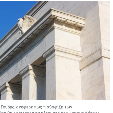
φοιτητές του ΤΕΠΑΚ
ν Γουόρς, ανέφερε πως η σύσφιξη των
ηκών οφειλόταν εν μέρει στο μειωμένο guidance…