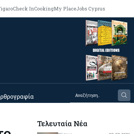
igaro
Check In
Cooking
My Place
Jobs Cyprus
ρθρογραφία
Τελευταία Νέα
το