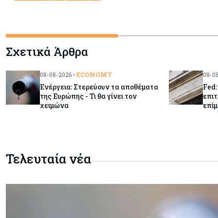
Σχετικά Άρθρα
ECONOMY
08-08-2026 •
08-08
Ενέργεια: Στερεύουν τα αποθέματα
Fed:
της Ευρώπης - Τι θα γίνει τον
επιτ
χειμώνα
επίμ
Τελευταία νέα