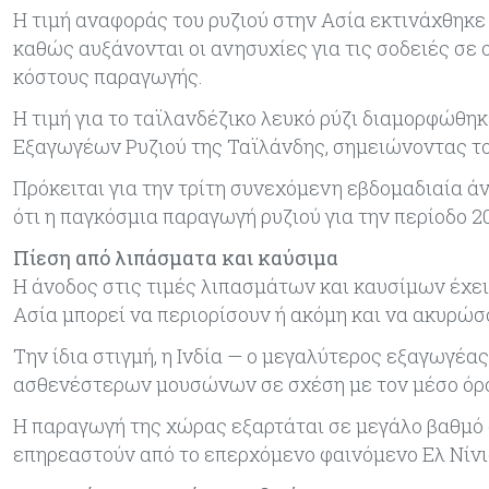
Η τιμή αναφοράς του ρυζιού στην Ασία εκτινάχθηκ
καθώς αυξάνονται οι ανησυχίες για τις σοδειές σε
κόστους παραγωγής.
Η τιμή για το ταϊλανδέζικο λευκό ρύζι διαμορφώθη
Εξαγωγέων Ρυζιού της Ταϊλάνδης, σημειώνοντας το
Πρόκειται για την τρίτη συνεχόμενη εβδομαδιαία ά
ότι η παγκόσμια παραγωγή ρυζιού για την περίοδο 2
Πίεση από λιπάσματα και καύσιμα
Η άνοδος στις τιμές λιπασμάτων και καυσίμων έχει 
Ασία μπορεί να περιορίσουν ή ακόμη και να ακυρώσο
Την ίδια στιγμή, η Ινδία — ο μεγαλύτερος εξαγωγέ
ασθενέστερων μουσώνων σε σχέση με τον μέσο όρ
Η παραγωγή της χώρας εξαρτάται σε μεγάλο βαθμό α
επηρεαστούν από το επερχόμενο φαινόμενο Ελ Νίνι