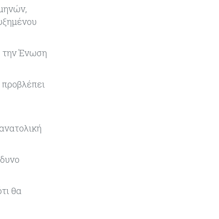
 μηνών,
Κόσμος
08-08-2026
αυξημένου
Κρίσιμες πρώτες ύλες: Ο
ευρωπαϊκός χάρτης και οι
προκλήσεις
ε την Ένωση
Κόσμος
08-08-2026
ς προβλέπει
Πόσα ξοδεύει ο Λευκός Οίκος – Το
κόστος λειτουργίας για
προσωπικό, υποδομές και
ασφάλεια
οανατολική
Market News
08-08-2026
Baker Tilly: Στην 7η θέση
νδυνο
παγκοσμίως στις M&A μεσαίας
αγοράς
τι θα
Κύπρος
08-08-2026
Πιο ισχυρό το κυπριακό διαβατήριο