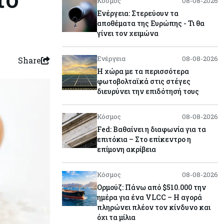
Κόσμος
08-08-2026
Ενέργεια: Στερεύουν τα
αποθέματα της Ευρώπης - Τι θα
γίνει τον χειμώνα
Ενέργεια
08-08-2026
Share
Η χώρα με τα περισσότερα
φωτοβολταϊκά στις στέγες
διευρύνει την επιδότησή τους
Κόσμος
08-08-2026
Fed: Βαθαίνει η διαφωνία για τα
επιτόκια – Στο επίκεντρο η
επίμονη ακρίβεια
Κόσμος
08-08-2026
Ορμούζ: Πάνω από $510.000 την
ημέρα για ένα VLCC – Η αγορά
πληρώνει πλέον τον κίνδυνο και
όχι τα μίλια