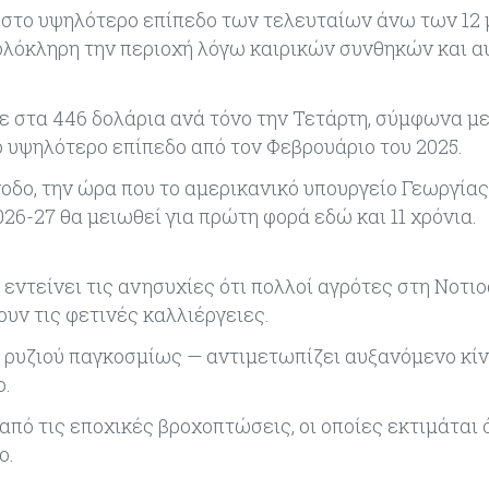
ε στο υψηλότερο επίπεδο των τελευταίων άνω των 12
 ολόκληρη την περιοχή λόγω καιρικών συνθηκών και 
κε στα 446 δολάρια ανά τόνο την Τετάρτη, σύμφωνα μ
 υψηλότερο επίπεδο από τον Φεβρουάριο του 2025.
νοδο, την ώρα που το αμερικανικό υπουργείο Γεωργία
026-27 θα μειωθεί για πρώτη φορά εδώ και 11 χρόνια.
εντείνει τις ανησυχίες ότι πολλοί αγρότες στη Νοτι
υν τις φετινές καλλιέργειες.
ας ρυζιού παγκοσμίως — αντιμετωπίζει αυξανόμενο κί
ο.
πό τις εποχικές βροχοπτώσεις, οι οποίες εκτιμάται ό
ο.