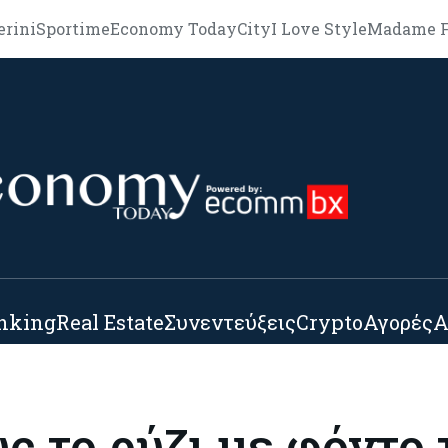
erini
Sportime
Economy Today
City
I Love Style
Madame F
nking
Real Estate
Συνεντεύξεις
Crypto
Αγορές
Α
ς το ρύζι με φόντο 