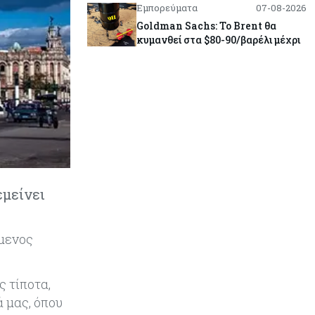
Εμπορεύματα
07-08-2026
Goldman Sachs: Το Brent θα
κυμανθεί στα $80-90/βαρέλι μέχρι
να υπάρξουν εξελίξεις στη Μέση
Ανατολή
Κόσμος
07-08-2026
Σαουδική Αραβία, Πακιστάν και
Τουρκία υπογράφουν συμφωνία
για αμοιβαία άμυνα
Εμπορεύματα
07-08-2026
εμείνει
Πετρέλαιο: Πιάνει και πάλι τα 83
δολάρια το Brent μετά το σχέδιο
του Ιράν για τα Στενά του Ορμούζ
όμενος
Κόσμος
07-08-2026
 τίποτα,
Ευρωπαϊκή αυτοκινητοβιομηχανία:
Αναζητά σωσίβιο στην Κίνα
ά μας, όπου