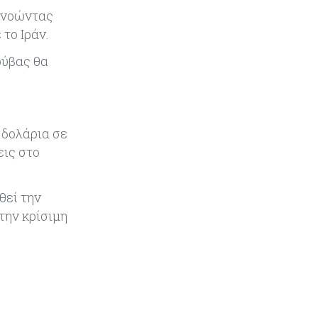
πονοώντας
Ενέργεια
06-08-2026
το Ιράν.
Μ. Δαμιανός: Τεράστια νέα
δυναμική στον GSI, αναμένεται η
ούβας θα
μελέτη ΕΤΕπ για συμμετοχή
Κόσμος
06-08-2026
Saudi Aramco: Μειώνει την τιμή
 δολάρια σε
του πετρελαίου για την Ασία εν
εις στο
μέσω εξελίξεων στο Ορμούζ
Κύπρος
06-08-2026
θεί την
Πιάνει δουλειά ο Κυπριακός
την κρίσιμη
Οργανισμός Ανάπτυξης
Επιχειρήσεων – Διορίστηκε το δ.σ.,
ενεργοποιήθηκε ο νόμος
Κόσμος
06-08-2026
Warner Bros: "Φρένο" στα έσοδα