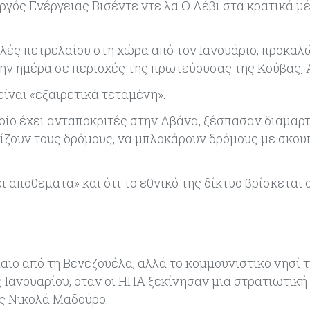
ργός Ενέργειας Βισέντε ντε λα Ο Λέβι στα κρατικά μ
λές πετρελαίου στη χώρα από τον Ιανουάριο, προκα
την ημέρα σε περιοχές της πρωτεύουσας της Κούβας, 
ίναι «εξαιρετικά τεταμένη».
οίο έχει ανταποκριτές στην Αβάνα, ξέσπασαν διαμαρ
μίζουν τους δρόμους, να μπλοκάρουν δρόμους με σκουπ
ι αποθέματα» και ότι το εθνικό της δίκτυο βρίσκεται 
αιο από τη Βενεζουέλα, αλλά το κομμουνιστικό νησί 
 Ιανουαρίου, όταν οι ΗΠΑ ξεκίνησαν μια στρατιωτική
ς Νικολά Μαδούρο.