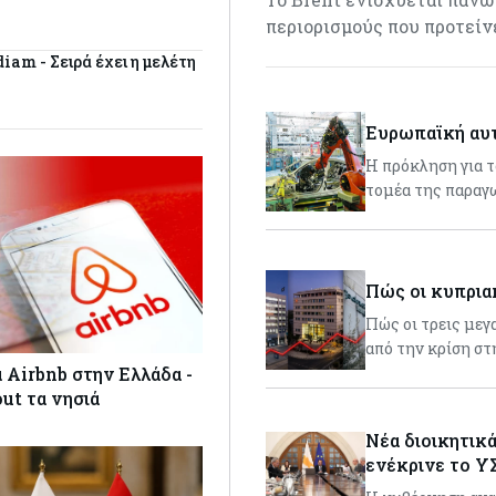
περιορισμούς που προτείν
diam - Σειρά έχει η μελέτη
Ευρωπαϊκή αυτ
Η πρόκληση για τ
τομέα της παραγω
Πώς οι κυπρια
Πώς οι τρεις με
από την κρίση σ
 Airbnb στην Ελλάδα -
ut τα νησιά
Νέα διοικητικ
ενέκρινε το Υ