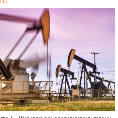
026
Κύπρος
06-08-2026
Στην κυκλοφορία ο νέος δρόμος
Λάρνακας – Δεκέλειας μετά από
26 χρόνια
 από 1% – Νέες ανησυχίες για την προσφορά μετά τους