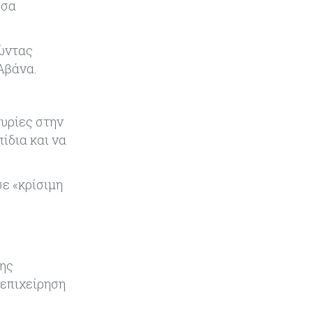
έσα
Κύπρος
07-08-2026
Πώς οι κυπριακές τράπεζες
λώντας
«τιμολογούν» τον πόλεμο
Αβάνα.
Κύπρος
06-08-2026
Νέα διοικητικά συμβούλια σε Cyta,
τυρίες στην
AHK και σε άλλους ημικρατικούς
ίδια και να
ενέκρινε το ΥΣ
Κόσμος
06-08-2026
σε «κρίσιμη
Μεικτά πρόσημα στη Wall Street
με το βλέμμα στις εξελίξεις στη Μ.
Ανατολή
Κύπρος
06-08-2026
της
Ανοίγει ξανά από αύριο η οδική
 επιχείρηση
πρόσβαση στις αφίξεις του
αεροδρομίου Λάρνακας