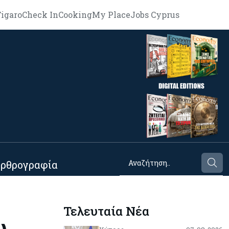
igaro
Check In
Cooking
My Place
Jobs Cyprus
ρθρογραφία
Τελευταία Νέα
ω