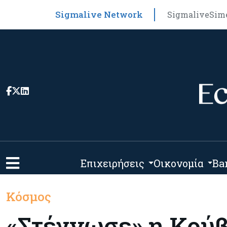
Sigmalive Network
Sigmalive
Sim
Επιχειρήσεις
Οικονομία
Ba
Κόσμος
«Στέγνωσε» η Κού