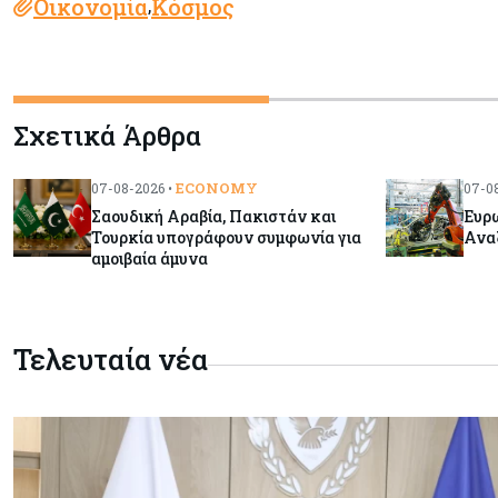
Οικονομία
Κόσμος
,
Σχετικά Άρθρα
ECONOMY
07-08-2026 •
07-08
Σαουδική Αραβία, Πακιστάν και
Ευρ
Τουρκία υπογράφουν συμφωνία για
Αναζ
αμοιβαία άμυνα
Τελευταία νέα