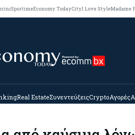
erini
Sportime
Economy Today
City
I Love Style
Madame F
nking
Real Estate
Συνεντεύξεις
Crypto
Αγορές
Α
βα από καύσιμα λόγ