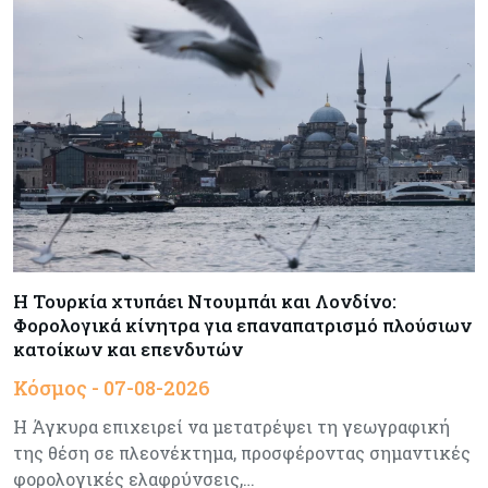
ημιαγωγούς και φωτοβολταϊκά με στόχο την
ενίσχυση της βιομηχανίας
Κύπρος
07-08-2026
Τσολάκη: Προτεραιότητα η βελτίωση της
καθημερινότητας μέσω οδικών έργων και
συγκοινωνιών
Ενέργεια
07-08-2026
Δαμιανός για GSI: Θετική εξέλιξη η είσοδος της
Meridiam - Σειρά έχει η μελέτη της ΕΤΕπ
Η Τουρκία χτυπάει Ντουμπάι και Λονδίνο:
Φορολογικά κίνητρα για επαναπατρισμό πλούσιων
Crypto
07-08-2026
κατοίκων και επενδυτών
Γιατί το Bitcoin διχάζει αναλυτές και αγορά
Κόσμος - 07-08-2026
Η Άγκυρα επιχειρεί να μετατρέψει τη γεωγραφική
της θέση σε πλεονέκτημα, προσφέροντας σημαντικές
Ελλάδα
07-08-2026
φορολογικές ελαφρύνσεις,…
Καλπάζουν τα Airbnb στην Ελλάδα - Σχεδόν