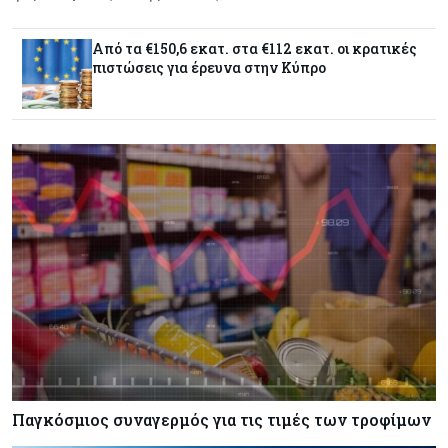
sold out τα νησιά
Από τα €150,6 εκατ. στα €112 εκατ. οι κρατικές
πιστώσεις για έρευνα στην Κύπρο
Εμπορεύματα
07-08-2026
Goldman Sachs: Το Brent θα κυμανθεί στα $80-
90/βαρέλι μέχρι να υπάρξουν εξελίξεις στη
Μέση Ανατολή
Κόσμος
07-08-2026
Σαουδική Αραβία, Πακιστάν και Τουρκία
υπογράφουν συμφωνία για αμοιβαία άμυνα
Εμπορεύματα
07-08-2026
Πετρέλαιο: Πιάνει και πάλι τα 83 δολάρια το
Brent μετά το σχέδιο του Ιράν για τα Στενά του
Ορμούζ
Παγκόσμιος συναγερμός για τις τιμές των τροφίμων
Κόσμος
07-08-2026
Ευρωπαϊκή αυτοκινητοβιομηχανία: Αναζητά