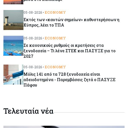
Χορηγία €10.000 για υποτροφίες σε φοιτητές του
ΤΕΠΑΚ
ECONOMY
05-08-2026 •
Εκτός των «καυτών σημείων» καθυστερήσεων η
Κύπρος, λέει το ΤΠΑ
Κύπρος
07-08-2026
Επαναλειτουργεί η οδική πρόσβαση στις αφίξεις
ECONOMY
05-08-2026 •
του αεροδρομίου Λάρνακας
Σε κανονικούς ρυθμούς οι κρατήσεις στα
ξενοδοχεία – Τι λένε ΣΤΕΚ και ΠΑΣΥΞΕ για το
2027
Εμπορεύματα
07-08-2026
Χρυσός: Καλπάζει προς την καλύτερη εβδομάδα
ECONOMY
05-08-2026 •
από τον Ιανουάριο – Μια ανάσα από τα $4.300
Μόλις 141 από τα 728 ξενοδοχεία είναι
αδειοδοτημένα - Παρεμβάσεις ζητά ο ΠΑΣΥΞΕ
Πάφου
Κύπρος
07-08-2026
Συντεχνία της Cyta ζητά να ανακληθεί
διορισμός στο νέο ΔΣ
Τελευταία νέα
Κόσμος
07-08-2026
Τραμπ: Νέοι δασμοί 15% στο πολυπυρίτιο για