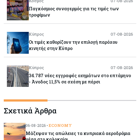
Κόσμος
07-08-2026
Παγκόσμιος συναγερμός για τις τιμές των
τροφίμων
Κύπρος
07-08-2026
Οι τιμές καθορίζουν την επιλογή παρόχου
κινητής στην Κύπρο
Κύπρος
07-08-2026
34.787 νέες εγγραφές οχημάτων στο επτάμηνο
- Άνοδος 11,5% σε σχέση με πέρσι
Κόσμος
07-08-2026
Σχετικά Άρθρα
ΕΚΤ: Αιφνιδιάστηκε από την πώληση ευρώ από
τις ΗΠΑ
ECONOMY
06-08-2026 •
Μάζεψαν τις απώλειες τα κυπριακά αεροδρόμια
Κύπρος
07-08-2026
μέσα στο καλοκαίρι