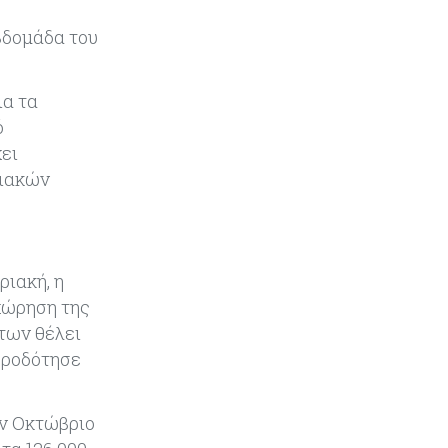
Κόσμος
09-08-2026
βδομάδα του
Golden Fleet: Τα νέα θωρηκτά του
Τραμπ που προκαλούν αντιδράσεις
ια τα
και ο λογαριασμός – μαμούθ
ό
Κόσμος
09-08-2026
χει
Ποιες πόλεις χτίζουν τους
σιακών
περισσότερους ουρανοξύστες
Κόσμος
09-08-2026
Πώς οι big tech εκτόξευσαν την
ριακή, η
κεφαλαιοποίηση του Nasdaq 100
χώρηση της
κατά $3,5 τρισ.
των θέλει
πυροδότησε
Αρθρογραφία
09-08-2026
Η επενδυτική κουλτούρα που
λείπει από την Κύπρο
ον Οκτώβριο