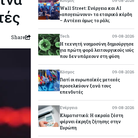
Κόσμος
09-08-2026
Wall Street: Ενέργεια και AI
τές
«απογειώνουν» τα εταιρικά κέρδη
– Αντέχει όμως το ράλι;
Tech
09-08-2026
Share
Η τεχνητή νοημοσύνη δημιούργησε
για πρώτη φορά λειτουργικούς ιούς
που δεν υπάρχουν στη φύση
Κόσμος
09-08-2026
Γιατί οι ευρωπαϊκές μετοχές
προσελκύουν ξανά τους
επενδυτές
Ενέργεια
09-08-2026
Κλιματιστικά: Η ακραία ζέστη
φέρνει έκρηξη ζήτησης στην
Ευρώπη