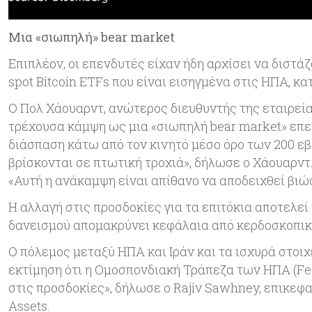
Μια «σιωπηλή» bear market
Επιπλέον, οι επενδυτές είχαν ήδη αρχίσει να διστά
spot Bitcoin ETFs που είναι εισηγμένα στις ΗΠΑ, 
Ο Πολ Χάουαρντ, ανώτερος διευθυντής της εταιρεί
τρέχουσα κάμψη ως μια «σιωπηλή bear market» επε
διάσπαση κάτω από τον κινητό μέσο όρο των 200 εβ
βρίσκονται σε πτωτική τροχιά», δήλωσε ο Χάουαρντ.
«Αυτή η ανάκαμψη είναι απίθανο να αποδειχθεί βιώ
Η αλλαγή στις προσδοκίες για τα επιτόκια αποτελε
δανεισμού απομακρύνει κεφάλαια από κερδοσκοπικ
Ο πόλεμος μεταξύ ΗΠΑ και Ιράν και τα ισχυρά στοιχ
εκτίμηση ότι η Ομοσπονδιακή Τράπεζα των ΗΠΑ (Fed)
στις προσδοκίες», δήλωσε ο Rajiv Sawhney, επικεφ
Assets.