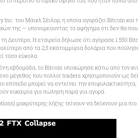
ό το περσινό ιστορικό υψηλό του, που ήταν πάνω από 
gy Inc. του Μάικλ Σέιλορ, η οποία αγοράζει Bitcoin κα
χών της — υπονομεύοντας το αφήγημα ότι δεν θα που
η Δευτέρα. Η εταιρεία δήλωσε ότι αγόρασε 1.550 Bitc
αλύτερο από τα 2,5 εκατομμύρια δολάρια που πούλησε
ί τόσο εύκολα.
ένη εβδομάδα, το Bitcoin υποχώρησε κάτω από τον κι
νο μέγεθος που πολλοί traders χρησιμοποιούν ως δε
ο επίπεδο μπορεί να εντείνει την επιφυλακτικότητα,
ούν ευκαιρία για πώληση παρά για αγορά.
ions) μακρύτερης λήξης τείνουν να δείχνουν μια πιο