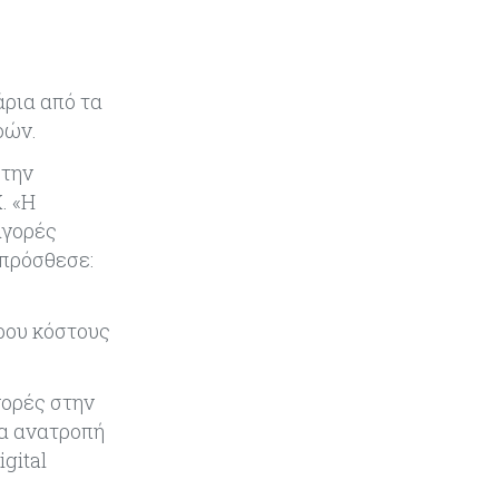
αφήνουν τις αγορές να «παίξουν
μπάλα»
άρια από τα
οών.
 την
. «Η
αγορές
 πρόσθεσε:
ρου κόστους
γορές στην
ια ανατροπή
gital