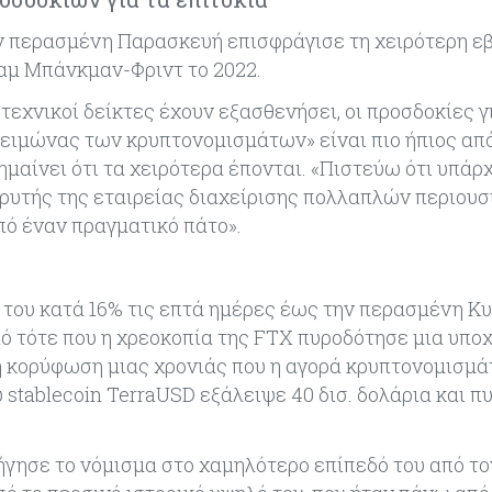
την περασμένη Παρασκευή επισφράγισε τη χειρότερη ε
αμ Μπάνκμαν-Φριντ το 2022.
 τεχνικοί δείκτες έχουν εξασθενήσει, οι προσδοκίες γ
«χειμώνας των κρυπτονομισμάτων» είναι πιο ήπιος απ
μαίνει ότι τα χειρότερα έπονται. «Πιστεύω ότι υπάρ
δρυτής της εταιρείας διαχείρισης πολλαπλών περιου
πό έναν πραγματικό πάτο».
 του κατά 16% τις επτά ημέρες έως την περασμένη Κυ
πό τότε που η χρεοκοπία της FTX πυροδότησε μια υπο
 η κορύφωση μιας χρονιάς που η αγορά κρυπτονομισμά
υ stablecoin TerraUSD εξάλειψε 40 δισ. δολάρια και 
δήγησε το νόμισμα στο χαμηλότερο επίπεδό του από τ