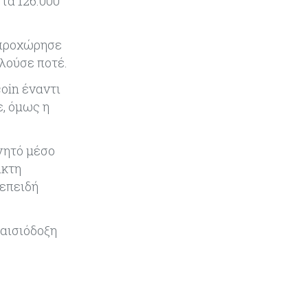
τα 126.000
Τουρισμός
09-08-2026
Στη σκανδιναβική αγορά ποντάρει
ι προχώρησε
η Κύπρος για περισσότερους
λούσε ποτέ.
επισκέπτες τον χειμώνα
oin έναντι
Κόσμος
08-08-2026
, όμως η
Ενέργεια: Στερεύουν τα
αποθέματα της Ευρώπης - Τι θα
γίνει τον χειμώνα
νητό μέσο
ίκτη
Ενέργεια
08-08-2026
 επειδή
Η χώρα με τα περισσότερα
φωτοβολταϊκά στις στέγες
διευρύνει την επιδότησή τους
 αισιόδοξη
Κόσμος
08-08-2026
Fed: Βαθαίνει η διαφωνία για τα
επιτόκια – Στο επίκεντρο η
επίμονη ακρίβεια