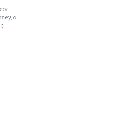
ουν
ney, ο
ς.