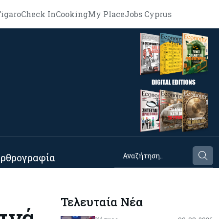
igaro
Check In
Cooking
My Place
Jobs Cyprus
ρθρογραφία
Τελευταία Νέα
υπνά