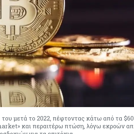
του μετά το 2022, πέφτοντας κάτω από τα $60.
market» και περαιτέρω πτώση, λόγω εκροών απ
σδοκιών για τα επιτόκια