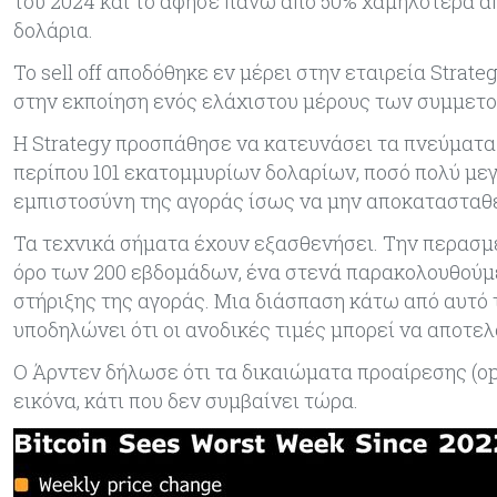
του 2024 και το άφησε πάνω από 50% χαμηλότερα απ
δολάρια.
Το sell off αποδόθηκε εν μέρει στην εταιρεία Strate
στην εκποίηση ενός ελάχιστου μέρους των συμμετο
Η Strategy προσπάθησε να κατευνάσει τα πνεύματα τ
περίπου 101 εκατομμυρίων δολαρίων, ποσό πολύ μεγ
εμπιστοσύνη της αγοράς ίσως να μην αποκατασταθε
Τα τεχνικά σήματα έχουν εξασθενήσει. Την περασμ
όρο των 200 εβδομάδων, ένα στενά παρακολουθούμε
στήριξης της αγοράς. Μια διάσπαση κάτω από αυτό τ
υποδηλώνει ότι οι ανοδικές τιμές μπορεί να αποτελ
Ο Άρντεν δήλωσε ότι τα δικαιώματα προαίρεσης (opt
εικόνα, κάτι που δεν συμβαίνει τώρα.