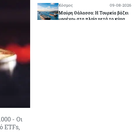
Κόσμος
09-08-2026
Μαύρη Θάλασσα: Η Τουρκία βάζει
«φρένο» στα πλοία μετά το κύμα
επιθέσεων
Tech
09-08-2026
Τεχνητή νοημοσύνη: Αλλάζει τα
δεδομένα στην επικοινωνία – Μια
επικίνδυνη «τελειότητα»
Κόσμος
09-08-2026
Ορμούζ: Το Ιράν «φρενάρει» το
άνοιγμα των Στενών – Βάζει όρους
στις ΗΠΑ
Κύπρος
09-08-2026
Δεν τίθεται θέμα (για την ώρα) για
000 - Οι
τη θαλάσσια σύνδεση Κύπρου -
ό ETFs,
Ελλάδας