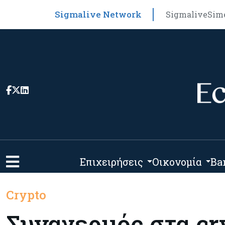
Sigmalive Network
Sigmalive
Sim
Επιχειρήσεις
Οικονομία
Ba
Crypto
Συναγερμός στα cry