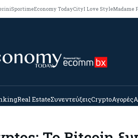
erini
Sportime
Economy Today
City
I Love Style
Madame F
nking
Real Estate
Συνεντεύξεις
Crypto
Αγορές
Α
ptos: Το Bitcoin ξ