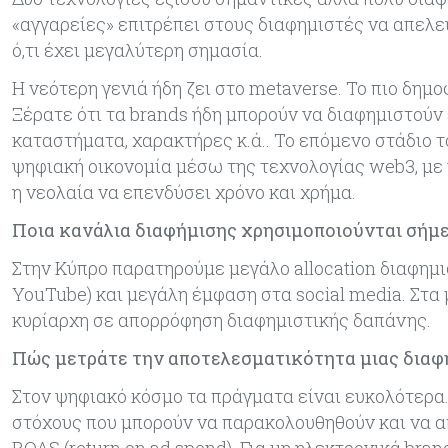
«αγγαρείες» επιτρέπει στους διαφημιστές να απελε
ό,τι έχει μεγαλύτερη σημασία.
Η νεότερη γενιά ήδη ζει στο metaverse. Το πιο δημο
Ξέρατε ότι τα brands ήδη μπορούν να διαφημιστούν 
καταστήματα, χαρακτήρες κ.ά.. Το επόμενο στάδιο 
ψηφιακή οικονομία μέσω της τεχνολογίας web3, με 
η νεολαία να επενδύσει χρόνο και χρήμα.
Ποια κανάλια διαφήμισης χρησιμοποιούνται σήμερ
Στην Κύπρο παρατηρούμε μεγάλο allocation διαφημι
YouTube) και μεγάλη έμφαση στα social media. Στα
κυρίαρχη σε απορρόφηση διαφημιστικής δαπάνης.
Πώς μετράτε την αποτελεσματικότητα μιας διαφ
Στον ψηφιακό κόσμο τα πράγματα είναι ευκολότερα. Ι
στόχους που μπορούν να παρακολουθηθούν και να α
ROAS (return on ad spend). Για μη ηλεκτρονικά bra