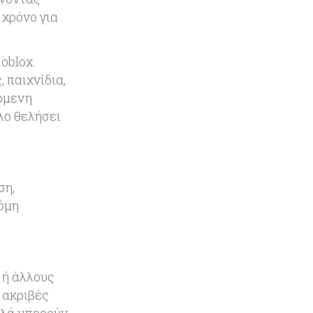
 χρόνο για
oblox.
 παιχνίδια,
σόμενη
λο θελήσει
ση,
κόμη
 ή άλλους
 ακριβές
λλά μπορούν