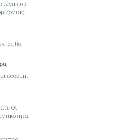
φοιτητές του ΤΕΠΑΚ
δομένα που
ορίζοντας
νται, θα
ρα;
και account
άτι. Οι
εντικότητα.
άνοντας