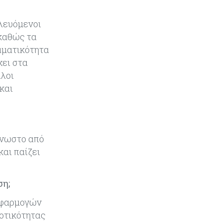
Παγκόσμιος συναγερμός για τις
τιμές των τροφίμων
λευόμενοι
 καθώς τα
Κύπρος
07-08-2026
αματικότητα
Οι τιμές καθορίζουν την επιλογή
χει στα
παρόχου κινητής στην Κύπρο
ίλοι
και
Κύπρος
07-08-2026
34.787 νέες εγγραφές οχημάτων
στο επτάμηνο - Άνοδος 11,5% σε
σχέση με πέρσι
άγνωστο από
και παίζει
Κόσμος
07-08-2026
ΕΚΤ: Αιφνιδιάστηκε από την
πώληση ευρώ από τις ΗΠΑ
ση;
 εφαρμογών
Κύπρος
07-08-2026
δοτικότητας
Χορηγία €10.000 για υποτροφίες σε