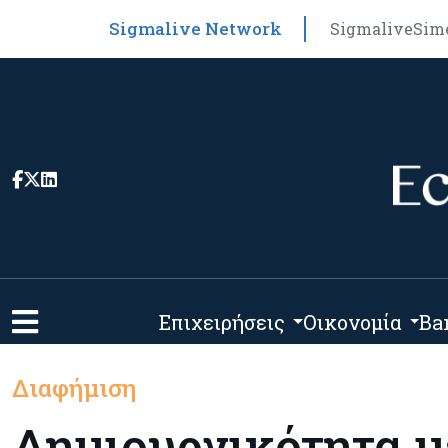
Sigmalive Network
Sigmalive
Sim
Επιχειρήσεις
Οικονομία
Ba
Διαφήμιση
Δημιουργικότητα με