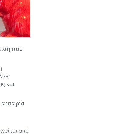
Κόσμος
08-08-2026
Κρίσιμες πρώτες ύλες: Ο
ευρωπαϊκός χάρτης και οι
προκλήσεις
μιση που
Κόσμος
08-08-2026
Πόσα ξοδεύει ο Λευκός Οίκος – Το
κόστος λειτουργίας για
η
προσωπικό, υποδομές και
ασφάλεια
λιος
ας και
Market News
08-08-2026
Baker Tilly: Στην 7η θέση
 εμπειρία
παγκοσμίως στις M&A μεσαίας
αγοράς
Κύπρος
08-08-2026
ινείται από
Πιο ισχυρό το κυπριακό διαβατήριο