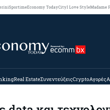
erini
Sportime
Economy Today
City
I Love Style
Madame F
nking
Real Estate
Συνεντεύξεις
Crypto
Αγορές
Α
 data και τεχνολογί