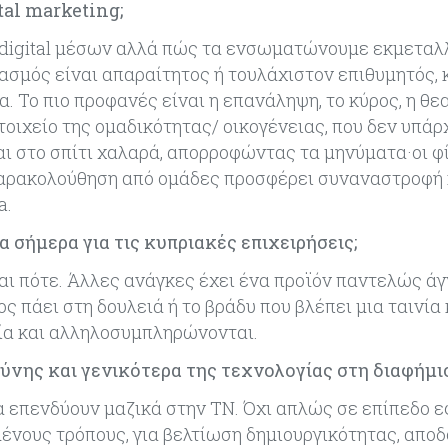
al marketing;
ι digital μέσων αλλά πώς τα ενσωματώνουμε εκμεταλ
ασμός είναι απαραίτητος ή τουλάχιστον επιθυμητός,
 Το πιο προφανές είναι η επανάληψη, το κύρος, η θε
τοιχείο της ομαδικότητας/ οικογένειας, που δεν υπάρ
αι στο σπίτι χαλαρά, απορροφώντας τα μηνύματα·οι φ
παρακολούθηση από ομάδες προσφέρει συναναστροφή 
a.
α σήμερα για τις κυπριακές επιχειρήσεις;
 και πότε. Άλλες ανάγκες έχει ένα προϊόν παντελώς 
ς πάει στη δουλειά ή το βράδυ που βλέπει μια ταινία 
αξία και αλληλοσυμπληρώνονται.
νης και γενικότερα της τεχνολογίας στη διαφήμι
υα επενδύουν μαζικά στην ΤΝ. Όχι απλώς σε επίπεδο
μένους τρόπους, για βελτίωση δημιουργικότητας, απο