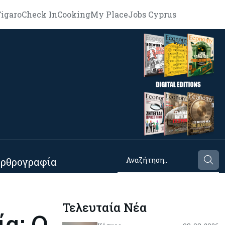
igaro
Check In
Cooking
My Place
Jobs Cyprus
ρθρογραφία
Τελευταία Νέα
α: Ο