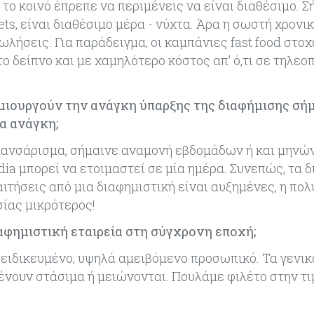
 το κοινό έπρεπε να περιμένεις να είναι διαθέσιμο. Σ
ts, είναι διαθέσιμο μέρα - νύχτα. Άρα η σωστή χρονι
λήσεις. Για παράδειγμα, οι καμπάνιες fast food στοχ
το δείπνο και με χαμηλότερο κόστος απ’ ό,τι σε τηλεο
μιουργούν την ανάγκη ύπαρξης της διαφήμισης σήμ
α ανάγκη;
λανσάρισμα, σήμαινε αναμονή εβδομάδων ή και μηνών
dia μπορεί να ετοιμαστεί σε μία ημέρα. Συνεπώς, τα 
αιτήσεις από μια διαφημιστική είναι αυξημένες, η πο
ίας μικρότερος!
ιαφημιστική εταιρεία στη σύγχρονη εποχή;
ξειδικευμένο, υψηλά αμειβόμενο προσωπικό. Τα γενικ
ένουν στάσιμα ή μειώνονται. Πουλάμε φιλέτο στην τ