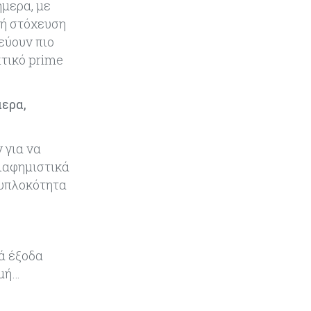
ήμερα, με
το 2026
κή στόχευση
εύουν πιο
Ενέργεια
08-08-2026
πτικό prime
Meridiam–GSI: Τι προκύπτει – και
τι όχι – από την απάντηση της
Κομισιόν
ερα,
Κόσμος
07-08-2026
Η Τουρκία χτυπάει Ντουμπάι και
 για να
Λονδίνο: Φορολογικά κίνητρα για
διαφημιστικά
επαναπατρισμό πλούσιων
λυπλοκότητα
κατοίκων και επενδυτών
Κύπρος
07-08-2026
Από τα €150,6 εκατ. στα €112 εκατ.
οι κρατικές πιστώσεις για έρευνα
ά έξοδα
στην Κύπρο
ιμή…
Κόσμος
07-08-2026