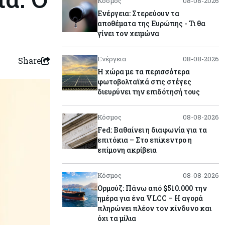
Κόσμος
08-08-2026
Ενέργεια: Στερεύουν τα
αποθέματα της Ευρώπης - Τι θα
γίνει τον χειμώνα
Ενέργεια
08-08-2026
Share
Η χώρα με τα περισσότερα
φωτοβολταϊκά στις στέγες
διευρύνει την επιδότησή τους
Κόσμος
08-08-2026
Fed: Βαθαίνει η διαφωνία για τα
επιτόκια – Στο επίκεντρο η
επίμονη ακρίβεια
Κόσμος
08-08-2026
Ορμούζ: Πάνω από $510.000 την
ημέρα για ένα VLCC – Η αγορά
πληρώνει πλέον τον κίνδυνο και
όχι τα μίλια