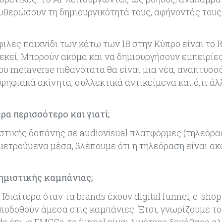
υθερώσουν τη δημιουργικότητά τους, αφήνοντάς τους
φιλές παιχνίδι των κάτω των 18 στην Κύπρο είναι το R
εκεί; Μπορούν ακόμα και να δημιουργήσουν εμπειρίες,
του metaverse πιθανότατα θα είναι μια νέα, αναπτυσ
ψηφιακά ακίνητα, συλλεκτικά αντικείμενα και ό,τι άλ
α περισσότερο και γιατί;
στικής δαπάνης σε audiovisual πλατφόρμες (τηλεόρα
 μετρούμενα μέσα, βλέπουμε ότι η τηλεόραση είναι α
ημιστικής καμπάνιας;
διαίτερα όταν τα brands έχουν digital funnel, e-shop
ποδοθούν άμεσα στις καμπάνιες. Έτσι, γνωρίζουμε το
nds όπως FMCGs, το funnel είναι λιγότερο ξεκάθαρο α