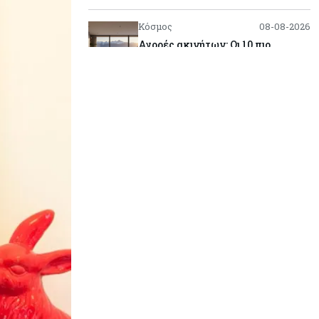
Κόσμος
08-08-2026
Αγορές ακινήτων: Οι 10 πιο
ακριβές ευρωπαϊκές πόλεις για
αγορά σπιτιού (πίνακας)
Κόσμος
08-08-2026
Οι πυρκαγιές κατακαίνε την
Ευρώπη, αλλά οι ζημιές δεν είναι
ασφαλισμένες
Κόσμος
08-08-2026
Γιατί οι κεντρικές τράπεζες
αφήνουν τις αγορές να «παίξουν
μπάλα»
Κόσμος
08-08-2026
Ποιες χώρες έχουν τα
περισσότερα ρομπότ