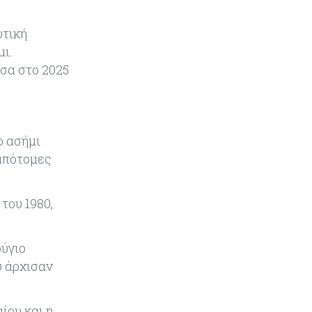
Ενέργεια
08-08-2026
υτική
Meridiam–GSI: Τι προκύπτει – και
ι.
τι όχι – από την απάντηση της
Κομισιόν
σα στο 2025
Κόσμος
07-08-2026
Η Τουρκία χτυπάει Ντουμπάι και
Λονδίνο: Φορολογικά κίνητρα για
ο ασήμι
επαναπατρισμό πλούσιων
 απότομες
κατοίκων και επενδυτών
Κύπρος
07-08-2026
του 1980,
Από τα €150,6 εκατ. στα €112 εκατ.
οι κρατικές πιστώσεις για έρευνα
στην Κύπρο
φύγιο
υ άρχισαν
Κόσμος
07-08-2026
Παγκόσμιος συναγερμός για τις
τιμές των τροφίμων
ίου και η