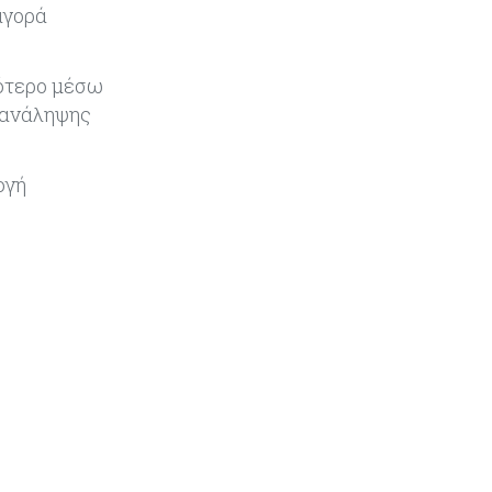
αγορά
σότερο μέσω
ς ανάληψης
ογή