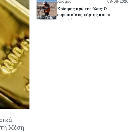
Κόσμος
08-08-2026
Κρίσιμες πρώτες ύλες: Ο
ευρωπαϊκός χάρτης και οι
προκλήσεις
Κόσμος
08-08-2026
Πόσα ξοδεύει ο Λευκός Οίκος – Το
κόστος λειτουργίας για
προσωπικό, υποδομές και
ασφάλεια
Market News
08-08-2026
Baker Tilly: Στην 7η θέση
παγκοσμίως στις M&A μεσαίας
αγοράς
Κύπρος
08-08-2026
Πιο ισχυρό το κυπριακό διαβατήριο
ρικά
το 2026
στη Μέση