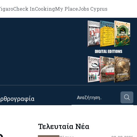
igaro
Check In
Cooking
My Place
Jobs Cyprus
ρθρογραφία
Τελευταία Νέα
ο