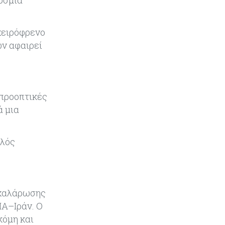
όσμια
Κύπρος
07-08-2026
Επαναλειτουργεί η οδική
 χειρόφρενο
πρόσβαση στις αφίξεις του
ων αφαιρεί
αεροδρομίου Λάρνακας
Εμπορεύματα
07-08-2026
Χρυσός: Καλπάζει προς την
καλύτερη εβδομάδα από τον
 προοπτικές
Ιανουάριο – Μια ανάσα από τα
ά μια
$4.300
Κύπρος
07-08-2026
ηλός
Συντεχνία της Cyta ζητά να
ανακληθεί διορισμός στο νέο ΔΣ
 χαλάρωσης
Κόσμος
07-08-2026
Τραμπ: Νέοι δασμοί 15% στο
ΠΑ–Ιράν. Ο
πολυπυρίτιο για ημιαγωγούς και
κόμη και
φωτοβολταϊκά με στόχο την