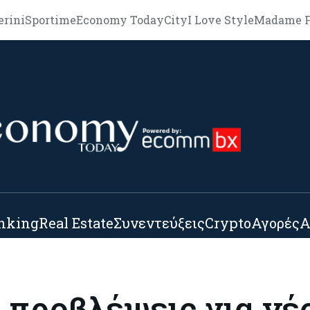
erini
Sportime
Economy Today
City
I Love Style
Madame F
nking
Real Estate
Συνεντεύξεις
Crypto
Αγορές
Α
 προβλέψεις για νέ