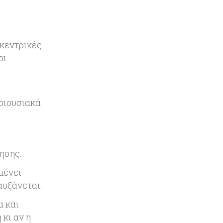
ενίσχυση της βιομηχανίας
 κεντρικές
οι
,
ριουσιακά
τησης.
μένει
αυξάνεται.
α και
 κι αν η