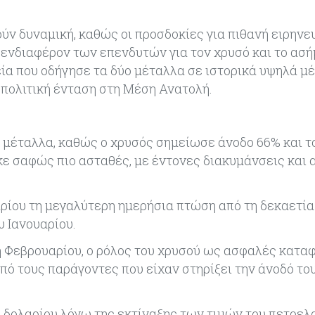
ν δυναμική, καθώς οι προσδοκίες για πιθανή ειρηνε
νδιαφέρον των επενδυτών για τον χρυσό και το ασήμ
ία που οδήγησε τα δύο μέταλλα σε ιστορικά υψηλά μέ
ωπολιτική ένταση στη Μέση Ανατολή.
 μέταλλα, καθώς ο χρυσός σημείωσε άνοδο 66% και τ
κε σαφώς πιο ασταθές, με έντονες διακυμάνσεις και
ίου τη μεγαλύτερη ημερήσια πτώση από τη δεκαετία 
 Ιανουαρίου.
 Φεβρουαρίου, ο ρόλος του χρυσού ως ασφαλές κατα
πό τους παράγοντες που είχαν στηρίξει την άνοδό το
 δολαρίου λόγω της εκτίναξης των τιμών του πετρελα