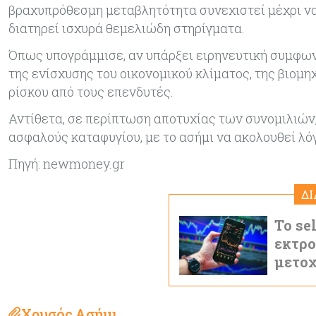
βραχυπρόθεσμη μεταβλητότητα συνεχιστεί μέχρι να
διατηρεί ισχυρά θεμελιώδη στηρίγματα.
Όπως υπογράμμισε, αν υπάρξει ειρηνευτική συμφων
της ενίσχυσης του οικονομικού κλίματος, της βιομ
ρίσκου από τους επενδυτές.
Αντίθετα, σε περίπτωση αποτυχίας των συνομιλιών,
ασφαλούς καταφυγίου, με το ασήμι να ακολουθεί λό
Πηγή: newmoney.gr
Δ
Το se
εκτρο
μετο
Χρυσός
Ασήμι
,