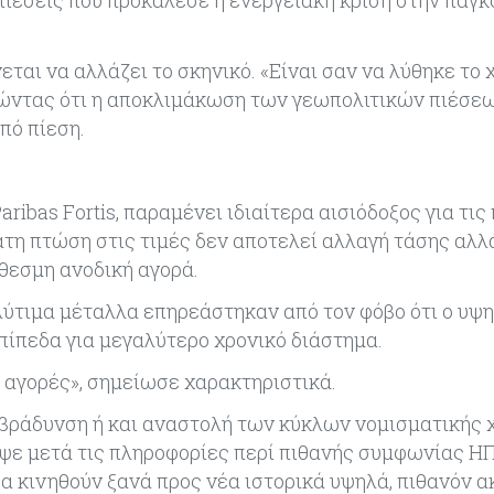
πιέσεις που προκάλεσε η ενεργειακή κρίση στην παγκ
ται να αλλάζει το σκηνικό. «Είναι σαν να λύθηκε το
ξηγώντας ότι η αποκλιμάκωση των γεωπολιτικών πιέσε
πό πίεση.
ribas Fortis, παραμένει ιδιαίτερα αισιόδοξος για τις
η πτώση στις τιμές δεν αποτελεί αλλαγή τάσης αλλ
θεσμη ανοδική αγορά.
ολύτιμα μέταλλα επηρεάστηκαν από τον φόβο ότι ο υψ
πίπεδα για μεγαλύτερο χρονικό διάστημα.
ς αγορές», σημείωσε χαρακτηριστικά.
πιβράδυνση ή και αναστολή των κύκλων νομισματικής
εψε μετά τις πληροφορίες περί πιθανής συμφωνίας Η
 θα κινηθούν ξανά προς νέα ιστορικά υψηλά, πιθανόν α