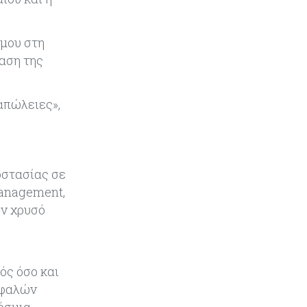
Κύπρος
07-08-2026
έμου στη
Οι τιμές καθορίζουν την επιλογή
αση της
παρόχου κινητής στην Κύπρο
απώλειες»,
Κύπρος
07-08-2026
34.787 νέες εγγραφές οχημάτων
στο επτάμηνο - Άνοδος 11,5% σε
σχέση με πέρσι
οστασίας σε
Κόσμος
07-08-2026
Management,
ΕΚΤ: Αιφνιδιάστηκε από την
ον χρυσό
πώληση ευρώ από τις ΗΠΑ
Κύπρος
07-08-2026
ός όσο και
Χορηγία €10.000 για υποτροφίες σε
φοιτητές του ΤΕΠΑΚ
σφαλών