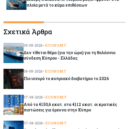
πλοία μετά το κύμα επιθέσεων
Tech
09-08-2026
Σχετικά Άρθρα
Τεχνητή νοημοσύνη: Αλλάζει τα δεδομένα στην
επικοινωνία – Μια επικίνδυνη «τελειότητα»
ECONOMY
09-08-2026 •
Δεν τίθεται θέμα (για την ώρα) για τη θαλάσσια
Κόσμος
09-08-2026
σύνδεση Κύπρου - Ελλάδας
Ορμούζ: Το Ιράν «φρενάρει» το άνοιγμα των
Στενών – Βάζει όρους στις ΗΠΑ
ECONOMY
08-08-2026 •
Πιο ισχυρό το κυπριακό διαβατήριο το 2026
Κύπρος
09-08-2026
Δεν τίθεται θέμα (για την ώρα) για τη θαλάσσια
ECONOMY
07-08-2026 •
σύνδεση Κύπρου - Ελλάδας
Από τα €150,6 εκατ. στα €112 εκατ. οι κρατικές
πιστώσεις για έρευνα στην Κύπρο
Κόσμος
09-08-2026
Golden Fleet: Τα νέα θωρηκτά του Τραμπ που
ECONOMY
07-08-2026 •
προκαλούν αντιδράσεις και ο λογαριασμός –