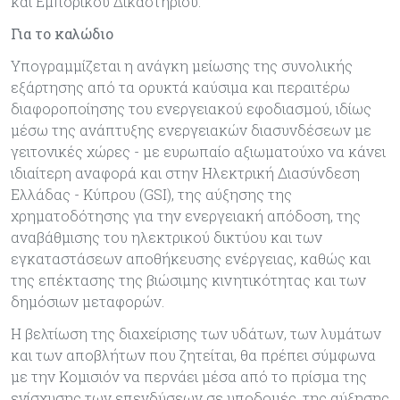
και Εμπορικού Δικαστηρίου.
Για το καλώδιο
Υπογραμμίζεται η ανάγκη μείωσης της συνολικής
εξάρτησης από τα ορυκτά καύσιμα και περαιτέρω
διαφοροποίησης του ενεργειακού εφοδιασμού, ιδίως
μέσω της ανάπτυξης ενεργειακών διασυνδέσεων με
γειτονικές χώρες - με ευρωπαίο αξιωματούχο να κάνει
ιδιαίτερη αναφορά και στην Ηλεκτρική Διασύνδεση
Ελλάδας - Κύπρου (GSI), της αύξησης της
χρηματοδότησης για την ενεργειακή απόδοση, της
αναβάθμισης του ηλεκτρικού δικτύου και των
εγκαταστάσεων αποθήκευσης ενέργειας, καθώς και
της επέκτασης της βιώσιμης κινητικότητας και των
δημόσιων μεταφορών.
Η βελτίωση της διαχείρισης των υδάτων, των λυμάτων
και των αποβλήτων που ζητείται, θα πρέπει σύμφωνα
με την Κομισιόν να περνάει μέσα από το πρίσμα της
ενίσχυσης των επενδύσεων σε υποδομές, της αύξησης