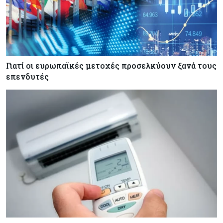
Κόσμος
08-08-2026
Αγορές ακινήτων: Οι 10 πιο ακριβές ευρωπαϊκές
πόλεις για αγορά σπιτιού (πίνακας)
Γιατί οι ευρωπαϊκές μετοχές προσελκύουν ξανά τους
επενδυτές
Κόσμος
08-08-2026
Οι πυρκαγιές κατακαίνε την Ευρώπη, αλλά οι
ζημιές δεν είναι ασφαλισμένες
Κόσμος
08-08-2026
Γιατί οι κεντρικές τράπεζες αφήνουν τις αγορές
να «παίξουν μπάλα»