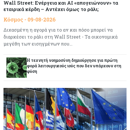
Wall Street: Ενέργεια και AI «απογειώνουν» τα
εταιρικά κέρδη – Αντέχει όμως το ράλι;
Κόσμος
08-08-2026
Κόσμος - 09-08-2026
Ενέργεια: Στερεύουν τα αποθέματα της
Ευρώπης - Τι θα γίνει τον χειμώνα
Διχασμένη η αγορά για το αν και πόσο μπορεί να
διαρκέσει το ράλι στη Wall Street - Τα οικονομικά
μεγέθη των εισηγμένων που…
Ενέργεια
08-08-2026
Η χώρα με τα περισσότερα φωτοβολταϊκά στις
στέγες διευρύνει την επιδότησή τους
Η τεχνητή νοημοσύνη δημιούργησε για πρώτη
φορά λειτουργικούς ιούς που δεν υπάρχουν στη
φύση
Κόσμος
08-08-2026
Fed: Βαθαίνει η διαφωνία για τα επιτόκια – Στο
επίκεντρο η επίμονη ακρίβεια
Κόσμος
08-08-2026
Ορμούζ: Πάνω από $510.000 την ημέρα για ένα
VLCC – Η αγορά πληρώνει πλέον τον κίνδυνο
και όχι τα μίλια