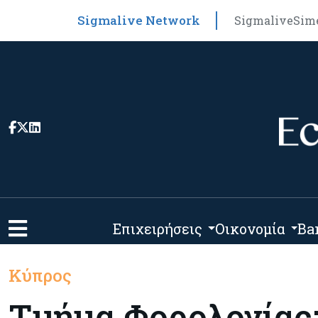
Sigmalive Network
Sigmalive
Sim
Επιχειρήσεις
Οικονομία
Ba
Κύπρος
Τμήμα Φορολογίας