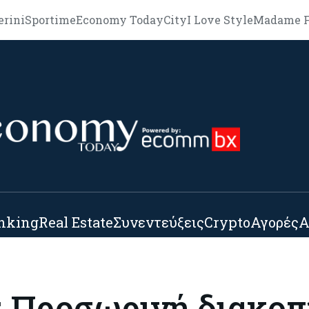
erini
Sportime
Economy Today
City
I Love Style
Madame F
nking
Real Estate
Συνεντεύξεις
Crypto
Αγορές
Α
: Προσωρινή διακοπ