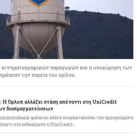
Ενέργεια
06-08-2026
Τσαρλς Έλληνας για GSI:
«Καταντήσαμε να είμαστε θεατές»
- Πώς η Meridiam αλλάζει τα
δεδομένα
Crypto
06-08-2026
Crypto: Πώς οι απατεώνες
εκμεταλλεύονται τις αλλαγές της
ων κινηματογραφικών παραγωγών και η υποχώρηση των
ευρωπαϊκής νομοθεσίας
ρέασαν την πορεία του ομίλου.
Κόσμος
06-08-2026
Ο 24χρονος «Νοστράδαμος» της AI
Η Όρλοπ αλλάζει στάση απέναντι στη UniCredit
είχε δίκαιο για όλα. Κι όμως έχασε
(σχεδόν) τα πάντα
μων διαπραγματεύσεων
Commerzbank φαίνεται πλέον να εγκαταλείπει την προηγούμενη
Κόσμος
06-08-2026
έναντι στο ενδεχόμενο η UniCredit…
Η Ινδία ανεβάζει ταχύτητα στη