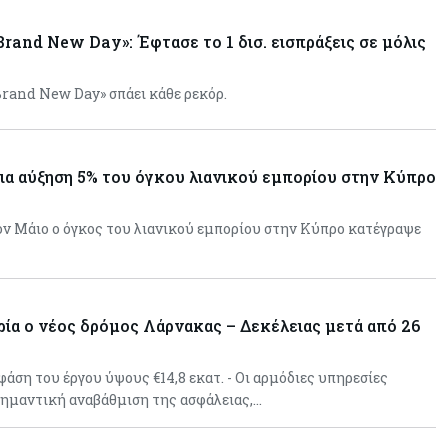
διάλυση πλοίων – Στο 35,4% το
παγκόσμιο μερίδιό της
rand New Day»: Έφτασε το 1 δισ. εισπράξεις σε μόλις
Κύπρος
06-08-2026
rand New Day» σπάει κάθε ρεκόρ.
ΠτΔ: Υπεράνω όλων το δημόσιο
συμφέρον – Όλα όσα έγιναν στην
τελετή διαβεβαίωσης των νέων
μελών της κυβέρνησης
σια αύξηση 5% του όγκου λιανικού εμπορίου στην Κύπρο
ον Μάιο ο όγκος του λιανικού εμπορίου στην Κύπρο κατέγραψε
ία ο νέος δρόμος Λάρνακας – Δεκέλειας μετά από 26
φάση του έργου ύψους €14,8 εκατ. - Οι αρμόδιες υπηρεσίες
σημαντική αναβάθμιση της ασφάλειας,…