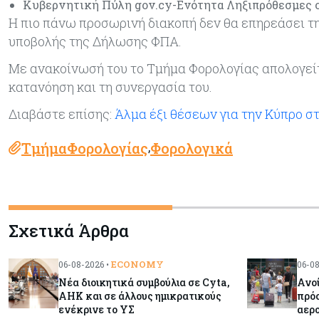
Κυβερνητική Πύλη gov.cy-Ενότητα Ληξιπρόθεσμες 
Η πιο πάνω προσωρινή διακοπή δεν θα επηρεάσει τη λ
υποβολής της Δήλωσης ΦΠΑ.
Με ανακοίνωσή του το Τμήμα Φορολογίας απολογείτα
κατανόηση και τη συνεργασία του.
Διαβάστε επίσης:
Άλμα έξι θέσεων για την Κύπρο σ
ΤμήμαΦορολογίας
Φορολογικά
,
Σχετικά Άρθρα
ECONOMY
06-08-2026 •
06-08
Νέα διοικητικά συμβούλια σε Cyta,
Ανοί
AHK και σε άλλους ημικρατικούς
πρόσ
ενέκρινε το ΥΣ
αερ