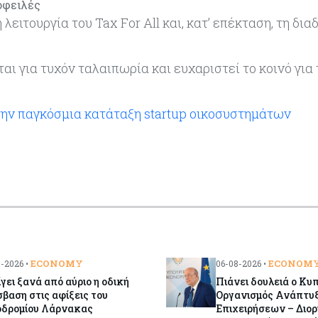
οφειλές
ειτουργία του Tax For All και, κατ’ επέκταση, τη δια
ι για τυχόν ταλαιπωρία και ευχαριστεί το κοινό για 
την παγκόσμια κατάταξη startup οικοσυστημάτων
ECONOMY
ECONOM
-2026 •
06-08-2026 •
γει ξανά από αύριο η οδική
Πιάνει δουλειά ο Κυ
βαση στις αφίξεις του
Οργανισμός Ανάπτυ
οδρομίου Λάρνακας
Επιχειρήσεων – Διορί