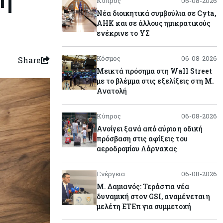
Κύπρος
06-08-2026
Νέα διοικητικά συμβούλια σε Cyta,
AHK και σε άλλους ημικρατικούς
ενέκρινε το ΥΣ
Κόσμος
06-08-2026
Share
Μεικτά πρόσημα στη Wall Street
με το βλέμμα στις εξελίξεις στη Μ.
Ανατολή
Κύπρος
06-08-2026
Ανοίγει ξανά από αύριο η οδική
πρόσβαση στις αφίξεις του
αεροδρομίου Λάρνακας
Ενέργεια
06-08-2026
Μ. Δαμιανός: Τεράστια νέα
δυναμική στον GSI, αναμένεται η
μελέτη ΕΤΕπ για συμμετοχή