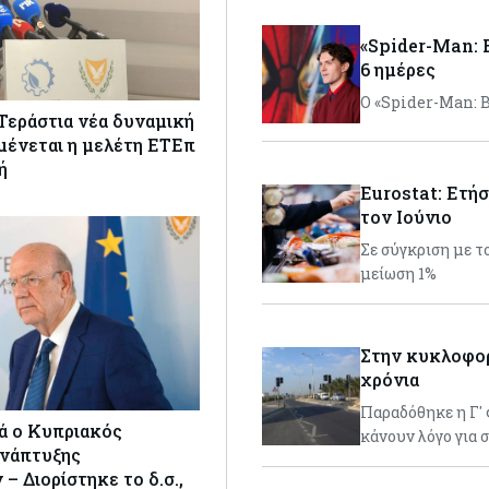
«Spider-Man: B
6 ημέρες
Ο «Spider-Man: B
Τεράστια νέα δυναμική
μένεται η μελέτη ΕΤΕπ
ή
Eurostat: Ετή
τον Ιούνιο
Σε σύγκριση με τ
μείωση 1%
Στην κυκλοφορ
χρόνια
Παραδόθηκε η Γ' 
ιά ο Κυπριακός
κάνουν λόγο για 
νάπτυξης
– Διορίστηκε το δ.σ.,