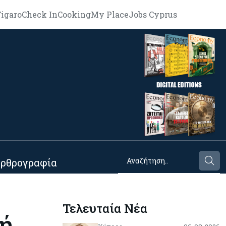
igaro
Check In
Cooking
My Place
Jobs Cyprus
ρθρογραφία
Τελευταία Νέα
ή