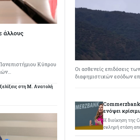
ε άλλους
 Πανεπιστήμιου Κύπρου
Οι ασθενείς επιδόσεις τ
σμών…
διαφημιστικών εσόδων επη
εξελίξεις στη Μ. Ανατολή
Commerzbank: 
ενόψει κρίσι
H διοίκηση της 
σκληρή στάση απ