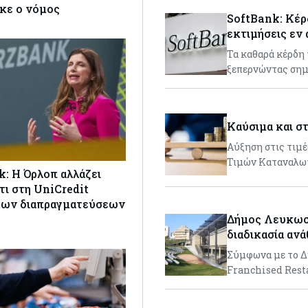
κε ο νόμος
SoftBank: Κέρδ
εκτιμήσεις εν
Τα καθαρά κέρδη τ
ξεπερνώντας σημ
Καύσιμα και σ
Αύξηση στις τιμέ
Τιμών Καταναλωτ
 Η Όρλοπ αλλάζει
τι στη UniCredit
μων διαπραγματεύσεων
Δήμος Λευκωσί
διαδικασία αν
Σύμφωνα με το Δ
Franchised Rest