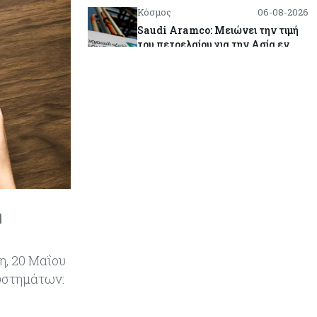
Κόσμος
06-08-2026
Saudi Aramco: Μειώνει την τιμή
του πετρελαίου για την Ασία εν
μέσω εξελίξεων στο Ορμούζ
Κύπρος
06-08-2026
Πιάνει δουλειά ο Κυπριακός
Οργανισμός Ανάπτυξης
Επιχειρήσεων – Διορίστηκε το δ.σ.,
ενεργοποιήθηκε ο νόμος
Κόσμος
06-08-2026
Warner Bros: "Φρένο" στα έσοδα
η
εξαιτίας των κινηματογραφικών
επιδόσεων και της απουσίας του
NBA
, 20 Μαΐου
συστημάτων:
Banking
06-08-2026
Commerzbank: Η Όρλοπ αλλάζει