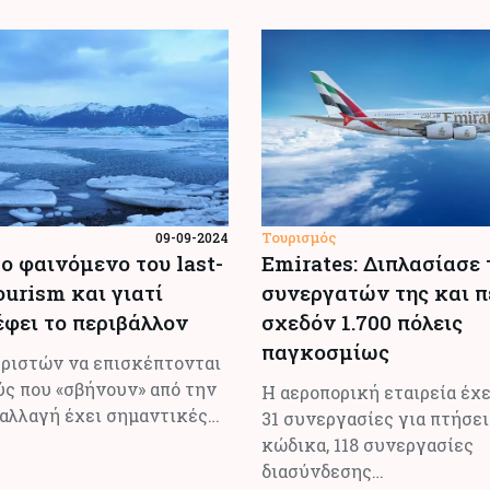
Τουρισμός
09-09-2024
το φαινόμενο του last-
Emirates: Διπλασίασε 
ourism και γιατί
συνεργατών της και π
φει το περιβάλλον
σχεδόν 1.700 πόλεις
παγκοσμίως
υριστών να επισκέπτονται
ς που «σβήνουν» από την
H αεροπορική εταιρεία έχ
 αλλαγή έχει σημαντικές…
31 συνεργασίες για πτήσε
κώδικα, 118 συνεργασίες
διασύνδεσης…