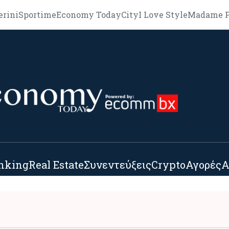
erini
Sportime
Economy Today
City
I Love Style
Madame F
nking
Real Estate
Συνεντεύξεις
Crypto
Αγορές
Α