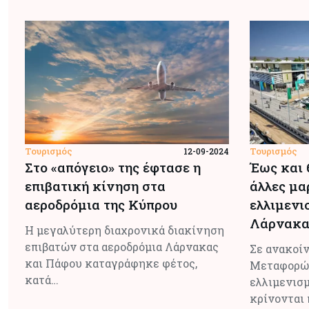
Τουρισμός
Τουρισμός
12-09-2024
Στο «απόγειο» της έφτασε η
Έως και 
επιβατική κίνηση στα
άλλες μα
αεροδρόμια της Κύπρου
ελλιμενι
Λάρνακα
Η μεγαλύτερη διαχρονικά διακίνηση
επιβατών στα αεροδρόμια Λάρνακας
Σε ανακοίν
και Πάφου καταγράφηκε φέτος,
Μεταφορών
κατά…
ελλιμενισ
κρίνονται