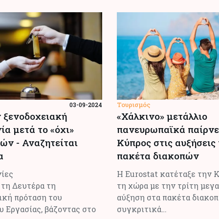
Τουρισμός
03-09-2024
 ξενοδοχειακή
«Χάλκινο» μετάλλιο
ία μετά το «όχι»
πανευρωπαϊκά παίρνε
ών - Αναζητείται
Κύπρος στις αυξήσεις
α
πακέτα διακοπών
νίες
Η Eurostat κατέταξε την 
 τη Δευτέρα τη
τη χώρα με την τρίτη μεγ
ική πρόταση του
αύξηση στα πακέτα διακο
 Εργασίας, βάζοντας στο
συγκριτικά…