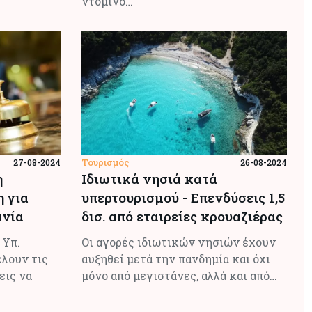
ντόμινο…
Τουρισμός
27-08-2024
26-08-2024
η
Ιδιωτικά νησιά κατά
 για
υπερτουρισµού - Επενδύσεις 1,5
ανία
δισ. από εταιρείες κρουαζιέρας
 Υπ.
Οι αγορές ιδιωτικών νησιών έχουν
έλουν τις
αυξηθεί µετά την πανδηµία και όχι
εις να
µόνο από µεγιστάνες, αλλά και από…