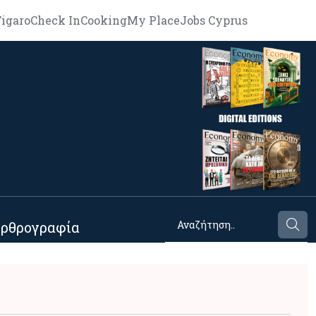
igaro
Check In
Cooking
My Place
Jobs Cyprus
ρθρογραφία