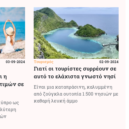
Τουρισμός
03-09-2024
02-09-2024
Γιατί οι τουρίστες συρρέουν σε
ι η
αυτό το ελάχιστα γνωστό νησί
 τιμών σε
Είναι μια καταπράσινη, καλυμμένη
από ζούγκλα ουτοπία 1.500 νησιών με
καθαρή λευκή άμμο
Κύπρο ως
αλύτερη
πών