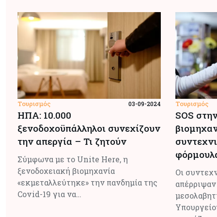
Τουρισμός
Τουρισμός
03-09-2024
ΗΠΑ: 10.000
SOS στην
ξενοδοχοϋπάλληλοι συνεχίζουν
βιομηχαν
την απεργία – Τι ζητούν
συντεχνι
φόρμουλ
Σύμφωνα με το Unite Here, η
ξενοδοχειακή βιομηχανία
Οι συντεχ
«εκμεταλλεύτηκε» την πανδημία της
απέρριψαν
Covid-19 για να…
μεσολαβητ
Υπουργείου