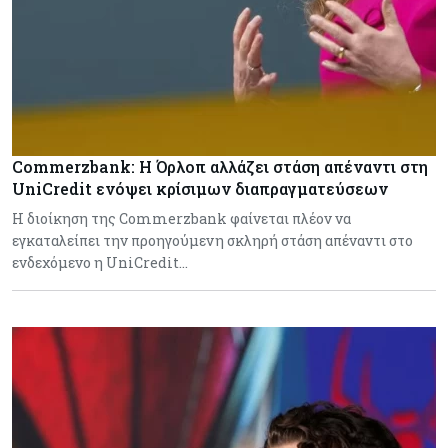
Commerzbank: Η Όρλοπ αλλάζει στάση απέναντι στη
UniCredit ενόψει κρίσιμων διαπραγματεύσεων
H διοίκηση της Commerzbank φαίνεται πλέον να
εγκαταλείπει την προηγούμενη σκληρή στάση απέναντι στο
ενδεχόμενο η UniCredit…