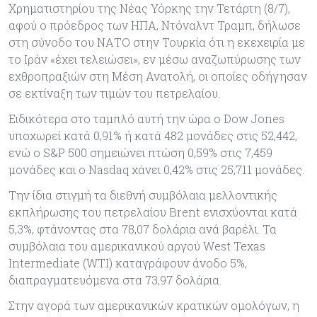
Χρηματιστηρίου της Νέας Υόρκης την Τετάρτη (8/7),
αφού ο πρόεδρος των ΗΠΑ, Ντόναλντ Τραμπ, δήλωσε
στη σύνοδο του ΝΑΤΟ στην Τουρκία ότι η εκεχειρία με
το Ιράν «έχει τελειώσει», εν μέσω αναζωπύρωσης των
εχθροπραξιών στη Μέση Ανατολή, οι οποίες οδήγησαν
σε εκτίναξη των τιμών του πετρελαίου.
Ειδικότερα στο ταμπλό αυτή την ώρα ο Dow Jones
υποχωρεί κατά 0,91% ή κατά 482 μονάδες στις 52,442,
ενώ ο S&P 500 σημειώνει πτώση 0,59% στις 7,459
μονάδες και ο Nasdaq χάνει 0,42% στις 25,711 μονάδες.
Την ίδια στιγμή τα διεθνή συμβόλαια μελλοντικής
εκπλήρωσης του πετρελαίου Brent ενισχύονται κατά
5,3%, φτάνοντας στα 78,07 δολάρια ανά βαρέλι. Τα
συμβόλαια του αμερικανικού αργού West Texas
Intermediate (WTI) καταγράφουν άνοδο 5%,
διαπραγματευόμενα στα 73,97 δολάρια.
Στην αγορά των αμερικανικών κρατικών ομολόγων, η