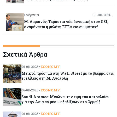
Ενέργεια
06-08-2026
Μ. Δαμιανός: Τεράστια νέα δυναμική στον GSI,
αναμένεται η μελέτη ΕΤΕπ για συμμετοχή
Κόσμος
06-08-2026
Saudi Aramco: Μειώνει την τιμή του
Σχετικά Άρθρα
πετρελαίου για την Ασία εν μέσω εξελίξεων στο
Ορμούζ
ECONOMY
06-08-2026 •
Μεικτά πρόσημα στη Wall Street με το βλέμμα στις
Κύπρος
06-08-2026
εξελίξεις στη Μ. Ανατολή
Πιάνει δουλειά ο Κυπριακός Οργανισμός
Ανάπτυξης Επιχειρήσεων – Διορίστηκε το δ.σ.,
ECONOMY
06-08-2026 •
ενεργοποιήθηκε ο νόμος
Saudi Aramco: Μειώνει την τιμή του πετρελαίου
για την Ασία εν μέσω εξελίξεων στο Ορμούζ
Κόσμος
06-08-2026
Warner Bros: "Φρένο" στα έσοδα εξαιτίας των
ECONOMY
06-08-2026 •