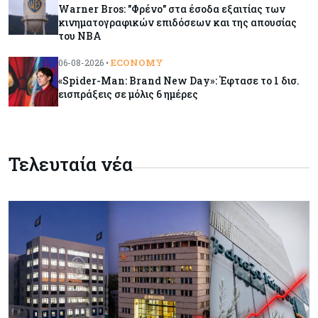
κινηματογραφικών επιδόσεων και της
Warner Bros: "Φρένο" στα έσοδα εξαιτίας των
απουσίας του NBA
κινηματογραφικών επιδόσεων και της απουσίας
του NBA
Banking
06-08-2026
ECONOMY
06-08-2026 •
Commerzbank: Η Όρλοπ αλλάζει στάση
«Spider-Man: Brand New Day»: Έφτασε το 1 δισ.
απέναντι στη UniCredit ενόψει κρίσιμων
εισπράξεις σε μόλις 6 ημέρες
διαπραγματεύσεων
Κόσμος
06-08-2026
«Spider-Man: Brand New Day»: Έφτασε το 1
Τελευταία νέα
δισ. εισπράξεις σε μόλις 6 ημέρες
Κύπρος
06-08-2026
Eurostat: Ετήσια αύξηση 5% του όγκου λιανικού
εμπορίου στην Κύπρο τον Ιούνιο
Κύπρος
06-08-2026
Στην κυκλοφορία ο νέος δρόμος Λάρνακας –