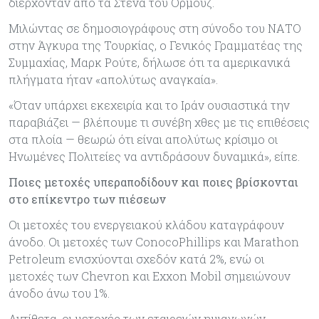
διέρχονταν από τα Στενά του Ορμούζ.
Μιλώντας σε δημοσιογράφους στη σύνοδο του ΝΑΤΟ
στην Άγκυρα της Τουρκίας, ο Γενικός Γραμματέας της
Συμμαχίας, Μαρκ Ρούτε, δήλωσε ότι τα αμερικανικά
πλήγματα ήταν «απολύτως αναγκαία».
«Όταν υπάρχει εκεχειρία και το Ιράν ουσιαστικά την
παραβιάζει — βλέπουμε τι συνέβη χθες με τις επιθέσεις
στα πλοία — θεωρώ ότι είναι απολύτως κρίσιμο οι
Ηνωμένες Πολιτείες να αντιδράσουν δυναμικά», είπε.
Ποιες μετοχές υπεραποδίδουν και ποιες βρίσκονται
στο επίκεντρο των πιέσεων
Οι μετοχές του ενεργειακού κλάδου καταγράφουν
άνοδο. Οι μετοχές των ConocoPhillips και Marathon
Petroleum ενισχύονται σχεδόν κατά 2%, ενώ οι
μετοχές των Chevron και Exxon Mobil σημειώνουν
άνοδο άνω του 1%.
Αντίθετα, οι μετοχές των εταιρειών ημιαγωγών