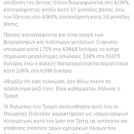
απόδοση του 2ετούς τίτλου διαμορφώνεται στο 4,199%,
καταγράφοντας άνοδο κατά 3,7 μονάδες βάσης, ενώ
του 10ετούς στο 4,565%, ενισχυόμενη κατά 3,8 μονάδες
βάσης.
Πιέσεις καταγράφονται και στην αγορά των
βιομηχανικών και πολύτιμων μετάλλων. Ο χρυσός
υποχωρεί κατά 1,75% στα 4.084,8 δολάρια, το ασήμι
σημειώνει μεγαλύτερες απώλειες 3,68% στα 59,075
δολάρια, ενώ ο χαλκός διαπραγματεύεται χαμηλότερα
κατά 2,06%, στα 6,098 δολάρια.
«Νομίζω ότι έχει τελειώσει. Δεν θέλω πλέον να
ασχολούμαι μαζί τους. Είναι καθάρματα», δήλωσε ο
Τραμπ.
Οι δηλώσεις του Τραμπ ακολούθησαν αυτό που οι
Ηνωμένες Πολιτείες χαρακτήρισαν ως «σειρά ισχυρών
πληγμάτων» κατά του Ιράν την Τρίτη, σε αντίποινα για
επιθέσεις εναντίον τριών εμπορικών πλοίων που