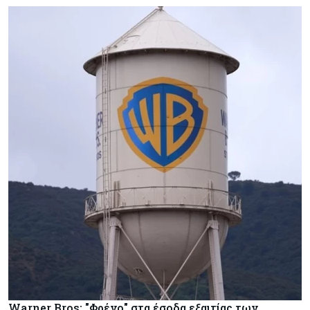
Warner Bros: "Φρένο" στα έσοδα εξαιτίας των