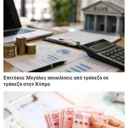
Με επένδυση €31 εκατ. προχωρά η
αναδιάρθρωση των Υπηρεσιών Κοινωνικής
Ευημερίας
Κύπρος
05-08-2026
Ακραία ζέστη: Έως €3,8 δισ. το κόστος για την
κυπριακή οικονομία μέχρι το 2050
Επιτόκια: Μεγάλες αποκλίσεις από τράπεζα σε
τράπεζα στην Κύπρο