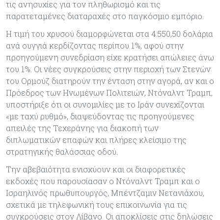
τις ανησυχίες για τον πληθωρισμό και τις
παρατεταμένες διαταραχές στο παγκόσμιο εμπόριο.
Η τιμή του χρυσού διαμορφώνεται στα 4.550,50 δολάρια
ανά ουγγιά κερδίζοντας περίπου 1%, αφού στην
προηγούμενη συνεδρίαση είχε κρατήσει απώλειες άνω
του 1%. Οι νέες συγκρούσεις στην περιοχή των Στενών
του Ορμούζ διατηρούν την ένταση στην αγορά, αν και ο
Πρόεδρος των Ηνωμένων Πολιτειών, Ντόναλντ Τραμπ,
υποστήριξε ότι οι συνομιλίες με το Ιράν συνεχίζονται
«με ταχύ ρυθμό», διαψεύδοντας τις προηγούμενες
απειλές της Τεχεράνης για διακοπή των
διπλωματικών επαφών και πλήρες κλείσιμο της
στρατηγικής θαλάσσιας οδού.
Την αβεβαιότητα ενισχύουν και οι διαφορετικές
εκδοχές που παρουσίασαν ο Ντόναλντ Τραμπ και ο
Ισραηλινός πρωθυπουργός, Μπέντζαμιν Νετανιάχου,
σχετικά με τηλεφωνική τους επικοινωνία για τις
συγκρούσεις στον Λίβανο. Οι αποκλίσεις στις δηλώσεις