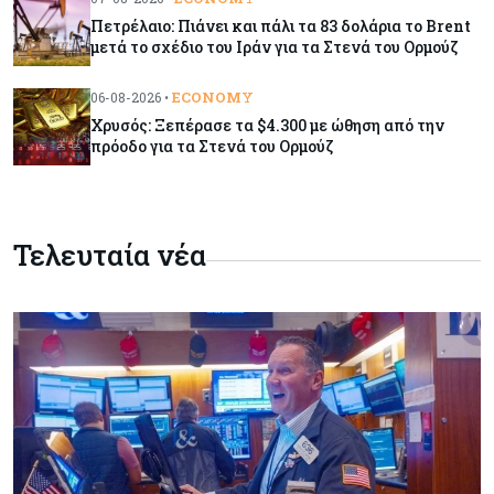
Πετρέλαιο: Πιάνει και πάλι τα 83 δολάρια το Brent
μετά το σχέδιο του Ιράν για τα Στενά του Ορμούζ
Κόσμος
09-08-2026
Golden Fleet: Τα νέα θωρηκτά του Τραμπ που
ECONOMY
06-08-2026 •
προκαλούν αντιδράσεις και ο λογαριασμός –
Χρυσός: Ξεπέρασε τα $4.300 με ώθηση από την
μαμούθ
πρόοδο για τα Στενά του Ορμούζ
Κόσμος
09-08-2026
Ποιες πόλεις χτίζουν τους περισσότερους
ουρανοξύστες
Τελευταία νέα
Κόσμος
09-08-2026
Πώς οι big tech εκτόξευσαν την
κεφαλαιοποίηση του Nasdaq 100 κατά $3,5 τρισ.
Αρθρογραφία
09-08-2026
Η επενδυτική κουλτούρα που λείπει από την
Κύπρο