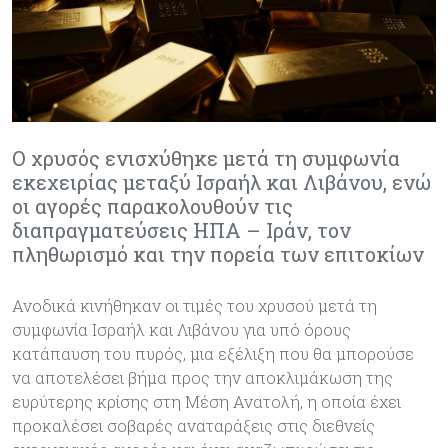
Ο χρυσός ενισχύθηκε μετά τη συμφωνία
εκεχειρίας μεταξύ Ισραήλ και Λιβάνου, ενώ
οι αγορές παρακολουθούν τις
διαπραγματεύσεις ΗΠΑ – Ιράν, τον
πληθωρισμό και την πορεία των επιτοκίων
Ανοδικά κινήθηκαν οι τιμές του χρυσού μετά τη
συμφωνία Ισραήλ και Λιβάνου για υπό όρους
κατάπαυση του πυρός, μια εξέλιξη που θα μπορούσε
να αποτελέσει βήμα προς την αποκλιμάκωση της
ευρύτερης κρίσης στη Μέση Ανατολή, η οποία έχει
προκαλέσει σοβαρές αναταράξεις στις διεθνείς