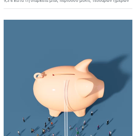
9,3% κατά τη διάρκεια μιας περιόδου μόλις τεσσάρων ημερών