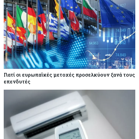
Κόσμος
08-08-2026
Ορμούζ: Πάνω από $510.000 την ημέρα για ένα
VLCC – Η αγορά πληρώνει πλέον τον κίνδυνο
και όχι τα μίλια
Κόσμος
08-08-2026
Αγορές ακινήτων: Οι 10 πιο ακριβές ευρωπαϊκές
πόλεις για αγορά σπιτιού (πίνακας)
Γιατί οι ευρωπαϊκές μετοχές προσελκύουν ξανά τους
Κόσμος
08-08-2026
επενδυτές
Οι πυρκαγιές κατακαίνε την Ευρώπη, αλλά οι
ζημιές δεν είναι ασφαλισμένες
Κόσμος
08-08-2026
Γιατί οι κεντρικές τράπεζες αφήνουν τις αγορές
να «παίξουν μπάλα»