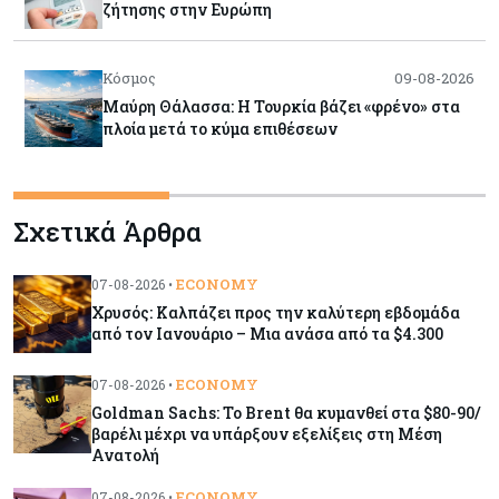
ζήτησης στην Ευρώπη
Κόσμος
09-08-2026
Μαύρη Θάλασσα: Η Τουρκία βάζει «φρένο» στα
πλοία μετά το κύμα επιθέσεων
Tech
09-08-2026
Σχετικά Άρθρα
Τεχνητή νοημοσύνη: Αλλάζει τα δεδομένα στην
επικοινωνία – Μια επικίνδυνη «τελειότητα»
ECONOMY
07-08-2026 •
Χρυσός: Καλπάζει προς την καλύτερη εβδομάδα
Κόσμος
09-08-2026
από τον Ιανουάριο – Μια ανάσα από τα $4.300
Ορμούζ: Το Ιράν «φρενάρει» το άνοιγμα των
Στενών – Βάζει όρους στις ΗΠΑ
ECONOMY
07-08-2026 •
Goldman Sachs: Το Brent θα κυμανθεί στα $80-90/
βαρέλι μέχρι να υπάρξουν εξελίξεις στη Μέση
Κύπρος
09-08-2026
Ανατολή
Δεν τίθεται θέμα (για την ώρα) για τη θαλάσσια
σύνδεση Κύπρου - Ελλάδας
ECONOMY
07-08-2026 •