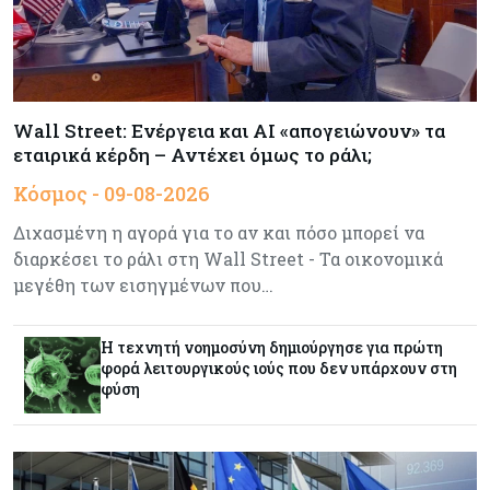
Τουρισμός
09-08-2026
Στη σκανδιναβική αγορά ποντάρει η Κύπρος για
περισσότερους επισκέπτες τον χειμώνα
Wall Street: Ενέργεια και AI «απογειώνουν» τα
εταιρικά κέρδη – Αντέχει όμως το ράλι;
Κόσμος
08-08-2026
Κόσμος - 09-08-2026
Ενέργεια: Στερεύουν τα αποθέματα της
Ευρώπης - Τι θα γίνει τον χειμώνα
Διχασμένη η αγορά για το αν και πόσο μπορεί να
διαρκέσει το ράλι στη Wall Street - Τα οικονομικά
Ενέργεια
08-08-2026
μεγέθη των εισηγμένων που…
Η χώρα με τα περισσότερα φωτοβολταϊκά στις
στέγες διευρύνει την επιδότησή τους
Η τεχνητή νοημοσύνη δημιούργησε για πρώτη
φορά λειτουργικούς ιούς που δεν υπάρχουν στη
φύση
Κόσμος
08-08-2026
Fed: Βαθαίνει η διαφωνία για τα επιτόκια – Στο
επίκεντρο η επίμονη ακρίβεια