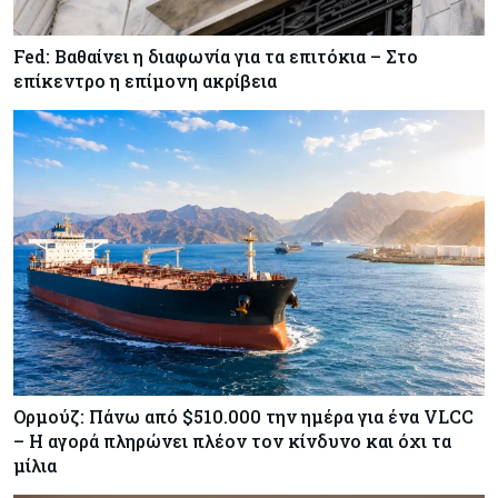
Fed: Βαθαίνει η διαφωνία για τα επιτόκια – Στο
Κόσμος
07-08-2026
επίκεντρο η επίμονη ακρίβεια
ΕΚΤ: Αιφνιδιάστηκε από την πώληση ευρώ από
τις ΗΠΑ
Κύπρος
07-08-2026
Χορηγία €10.000 για υποτροφίες σε φοιτητές του
ΤΕΠΑΚ
Ορμούζ: Πάνω από $510.000 την ημέρα για ένα VLCC
– Η αγορά πληρώνει πλέον τον κίνδυνο και όχι τα
μίλια