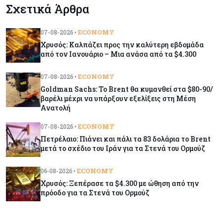
Σχετικά Άρθρα
Οι πυρκαγιές κατακαίνε την Ευρώπη, αλλά οι
ζημιές δεν είναι ασφαλισμένες
ECONOMY
07-08-2026 •
Χρυσός: Καλπάζει προς την καλύτερη εβδομάδα
Κόσμος
08-08-2026
από τον Ιανουάριο – Μια ανάσα από τα $4.300
Γιατί οι κεντρικές τράπεζες αφήνουν τις αγορές
να «παίξουν μπάλα»
ECONOMY
07-08-2026 •
Goldman Sachs: Το Brent θα κυμανθεί στα $80-90/
βαρέλι μέχρι να υπάρξουν εξελίξεις στη Μέση
Κόσμος
08-08-2026
Ανατολή
Ποιες χώρες έχουν τα περισσότερα ρομπότ
ECONOMY
07-08-2026 •
Πετρέλαιο: Πιάνει και πάλι τα 83 δολάρια το Brent
μετά το σχέδιο του Ιράν για τα Στενά του Ορμούζ
Κόσμος
08-08-2026
Κρίσιμες πρώτες ύλες: Ο ευρωπαϊκός χάρτης
ECONOMY
06-08-2026 •
και οι προκλήσεις
Χρυσός: Ξεπέρασε τα $4.300 με ώθηση από την
πρόοδο για τα Στενά του Ορμούζ
Κόσμος
08-08-2026
Πόσα ξοδεύει ο Λευκός Οίκος – Το κόστος