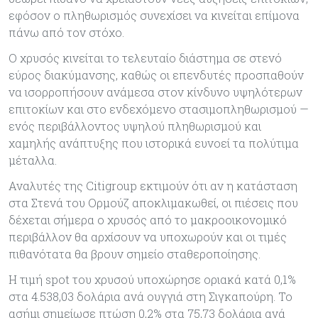
εφόσον ο πληθωρισμός συνεχίσει να κινείται επίμονα
πάνω από τον στόχο.
Ο χρυσός κινείται το τελευταίο διάστημα σε στενό
εύρος διακύμανσης, καθώς οι επενδυτές προσπαθούν
να ισορροπήσουν ανάμεσα στον κίνδυνο υψηλότερων
επιτοκίων και στο ενδεχόμενο στασιμοπληθωρισμού —
ενός περιβάλλοντος υψηλού πληθωρισμού και
χαμηλής ανάπτυξης που ιστορικά ευνοεί τα πολύτιμα
μέταλλα.
Αναλυτές της Citigroup εκτιμούν ότι αν η κατάσταση
στα Στενά του Ορμούζ αποκλιμακωθεί, οι πιέσεις που
δέχεται σήμερα ο χρυσός από το μακροοικονομικό
περιβάλλον θα αρχίσουν να υποχωρούν και οι τιμές
πιθανότατα θα βρουν σημείο σταθεροποίησης.
Η τιμή spot του χρυσού υποχώρησε οριακά κατά 0,1%
στα 4.538,03 δολάρια ανά ουγγιά στη Σιγκαπούρη. Το
ασήμι σημείωσε πτώση 0,2% στα 75,73 δολάρια ανά