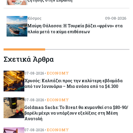
Κόσμος
09-08-2026
Μαύρη Θάλασσα: Η Τουρκία βάζει «φρένο» στα
πλοία μετά το κύμα επιθέσεων
Tech
09-08-2026
Σχετικά Άρθρα
Τεχνητή νοημοσύνη: Αλλάζει τα δεδομένα στην
επικοινωνία – Μια επικίνδυνη «τελειότητα»
ECONOMY
07-08-2026 •
Χρυσός: Καλπάζει προς την καλύτερη εβδομάδα
Κόσμος
09-08-2026
από τον Ιανουάριο – Μια ανάσα από τα $4.300
Ορμούζ: Το Ιράν «φρενάρει» το άνοιγμα των
Στενών – Βάζει όρους στις ΗΠΑ
ECONOMY
07-08-2026 •
Goldman Sachs: Το Brent θα κυμανθεί στα $80-90/
βαρέλι μέχρι να υπάρξουν εξελίξεις στη Μέση
Κύπρος
09-08-2026
Ανατολή
Δεν τίθεται θέμα (για την ώρα) για τη θαλάσσια
σύνδεση Κύπρου - Ελλάδας
ECONOMY
07-08-2026 •