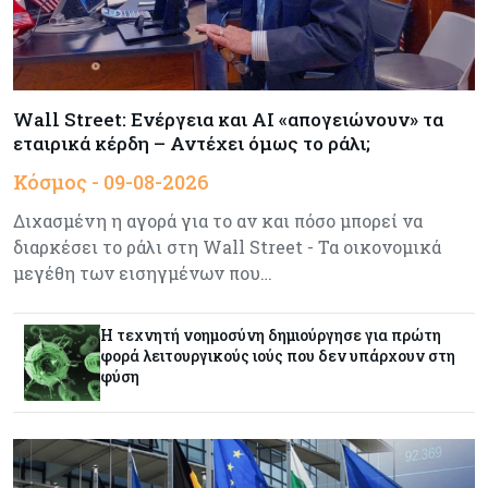
Τουρισμός
09-08-2026
Στη σκανδιναβική αγορά ποντάρει η Κύπρος για
περισσότερους επισκέπτες τον χειμώνα
Wall Street: Ενέργεια και AI «απογειώνουν» τα
εταιρικά κέρδη – Αντέχει όμως το ράλι;
Κόσμος
08-08-2026
Κόσμος - 09-08-2026
Ενέργεια: Στερεύουν τα αποθέματα της
Ευρώπης - Τι θα γίνει τον χειμώνα
Διχασμένη η αγορά για το αν και πόσο μπορεί να
διαρκέσει το ράλι στη Wall Street - Τα οικονομικά
Ενέργεια
08-08-2026
μεγέθη των εισηγμένων που…
Η χώρα με τα περισσότερα φωτοβολταϊκά στις
στέγες διευρύνει την επιδότησή τους
Η τεχνητή νοημοσύνη δημιούργησε για πρώτη
φορά λειτουργικούς ιούς που δεν υπάρχουν στη
φύση
Κόσμος
08-08-2026
Fed: Βαθαίνει η διαφωνία για τα επιτόκια – Στο
επίκεντρο η επίμονη ακρίβεια