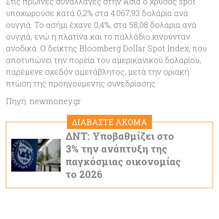
Στις πρωινές συναλλαγές στην Ασία ο χρυσός spot
υποχωρούσε κατά 0,2% στα 4.067,93 δολάρια ανά
ουγγιά. Το ασήμι έχανε 0,4%, στα 58,08 δολάρια ανά
ουγγιά, ενώ η πλατίνα και το παλλάδιο κινούνταν
ανοδικά. Ο δείκτης Bloomberg Dollar Spot Index, που
αποτυπώνει την πορεία του αμερικανικού δολαρίου,
παρέμενε σχεδόν αμετάβλητος, μετά την οριακή
πτώση της προηγούμενης συνεδρίασης.
Πηγή: newmoney.gr
ΔΙΑΒΑΣΤΕ ΑΚΟΜΑ
ΔΝΤ: Υποβαθμίζει στο
3% την ανάπτυξη της
παγκόσμιας οικονομίας
το 2026