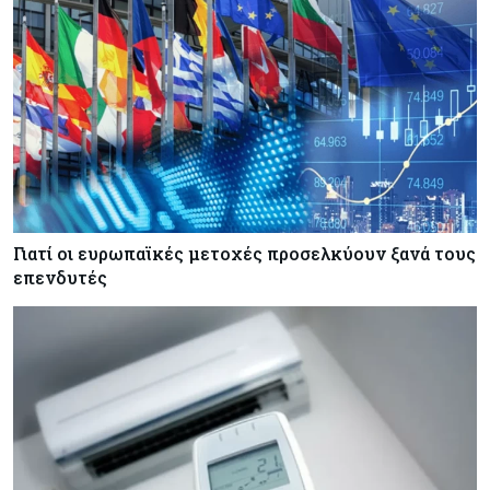
Κόσμος
08-08-2026
Ορμούζ: Πάνω από $510.000 την ημέρα για ένα
VLCC – Η αγορά πληρώνει πλέον τον κίνδυνο
και όχι τα μίλια
Κόσμος
08-08-2026
Αγορές ακινήτων: Οι 10 πιο ακριβές ευρωπαϊκές
πόλεις για αγορά σπιτιού (πίνακας)
Γιατί οι ευρωπαϊκές μετοχές προσελκύουν ξανά τους
Κόσμος
08-08-2026
επενδυτές
Οι πυρκαγιές κατακαίνε την Ευρώπη, αλλά οι
ζημιές δεν είναι ασφαλισμένες
Κόσμος
08-08-2026
Γιατί οι κεντρικές τράπεζες αφήνουν τις αγορές
να «παίξουν μπάλα»