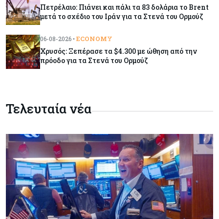
Πετρέλαιο: Πιάνει και πάλι τα 83 δολάρια το Brent
μετά το σχέδιο του Ιράν για τα Στενά του Ορμούζ
Κόσμος
09-08-2026
Golden Fleet: Τα νέα θωρηκτά του Τραμπ που
ECONOMY
06-08-2026 •
προκαλούν αντιδράσεις και ο λογαριασμός –
Χρυσός: Ξεπέρασε τα $4.300 με ώθηση από την
μαμούθ
πρόοδο για τα Στενά του Ορμούζ
Κόσμος
09-08-2026
Ποιες πόλεις χτίζουν τους περισσότερους
ουρανοξύστες
Τελευταία νέα
Κόσμος
09-08-2026
Πώς οι big tech εκτόξευσαν την
κεφαλαιοποίηση του Nasdaq 100 κατά $3,5 τρισ.
Αρθρογραφία
09-08-2026
Η επενδυτική κουλτούρα που λείπει από την
Κύπρο