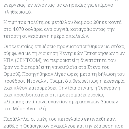
ενέργειας, εντείνοντας τις ανησυχίες για επίμονο
πληθωρισμό.
Η τιμή του πολύτιμου μετάλλου διαμορφώθηκε κοντά
στα 4.070 δολάρια ανά ουγγιά, καταγράφοντας την
τέταρτη συνεχόμενη ημέρα απωλειών.
Οι τελευταίες επιθέσεις πραγματοποιήθηκαν με στόχο,
σύμφωνα με τη Διοίκηση Κεντρικών Επιχειρήσεων των
ΗΠΑ (CENTCOM), να περιοριστεί η δυνατότητα του
Ιράν να διαταράξει τη ναυσιπλοΐα στα Στενά του
Ορμούζ. Προηγήθηκαν λίγες ώρες μετά τη δήλωση του
προέδρου Ντόναλντ Τραμπ ότι θεωρεί πως η εκεχειρία
έχει πλέον καταρρεύσει. Την ίδια στιγμή, η Τεχεράνη
έχει προειδοποιήσει ότι προετοιμάζει ευρείας
κλίμακας αντίποινα εναντίον αμερικανικών βάσεων
στη Μέση Ανατολή.
Παράλληλα, οι τιμές του πετρελαίου εκτινάχθηκαν,
καθώς η Ουάσιγκτον ανακάλεσε και την εξαίρεση που