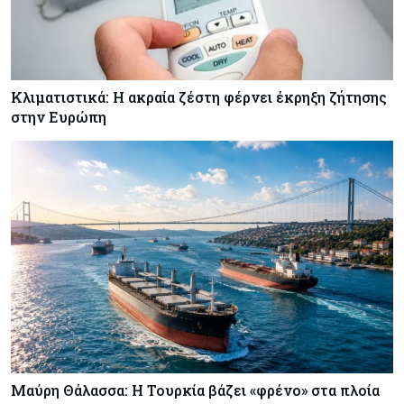
Κλιματιστικά: Η ακραία ζέστη φέρνει έκρηξη ζήτησης
στην Ευρώπη
Μαύρη Θάλασσα: Η Τουρκία βάζει «φρένο» στα πλοία