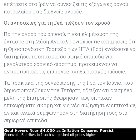
επέτρεπε στο Ιράν να συνεχίζει τις εξαγωγές αργού
πετρελαίου στις διεθνείς αγορές.
Οι ανησυχίες για τη Fed πιέζουν τον χρυσό
Για την αγορά του χρυσού, η νέα κλιμάκωση της
έντασης στη Μέση Ανατολή ενισχύει τις εκτιμήσεις ότι
η Ομοσπονδιακή Τράπεζα των ΗΠΑ (Fed) ενδέχεται να
διατηρήσει τα επιτόκια σε υψηλά επίπεδα για
μεγαλύτερο χρονικό διάστημα, προκειμένου να
αντιμετωπίσει τις επίμονες πληθωριστικές πιέσεις.
Τα πρακτικά της συνεδρίασης της Fed τον Ιούνιο, που
δημοσιοποιήθηκαν την Τετάρτη, έδειξαν ότι ορισμένα
μέλη της Επιτροπής θεώρησαν πως υπήρχαν
επιχειρήματα ακόμη και για νέα αύξηση των επιτοκίων,
αν και τελικά συμφώνησαν στη διατήρησή τους στα
σημερινά επίπεδα.