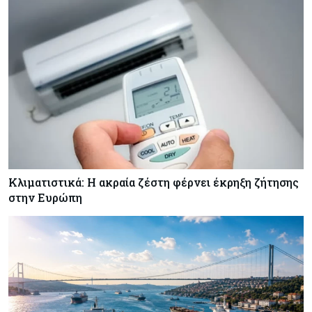
ζημιές δεν είναι ασφαλισμένες
Κόσμος
08-08-2026
Γιατί οι κεντρικές τράπεζες αφήνουν τις αγορές
να «παίξουν μπάλα»
Κλιματιστικά: Η ακραία ζέστη φέρνει έκρηξη ζήτησης
στην Ευρώπη