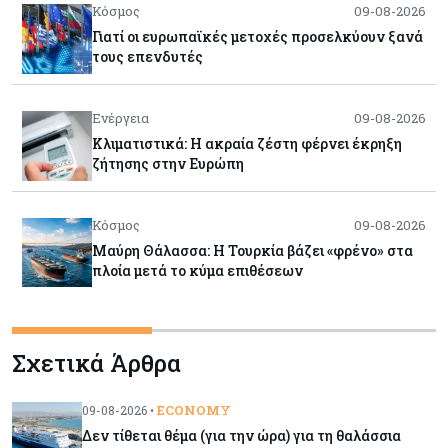
Κόσμος
09-08-2026
Γιατί οι ευρωπαϊκές μετοχές προσελκύουν ξανά
τους επενδυτές
Ενέργεια
09-08-2026
Κλιματιστικά: Η ακραία ζέστη φέρνει έκρηξη
ζήτησης στην Ευρώπη
Κόσμος
09-08-2026
Μαύρη Θάλασσα: Η Τουρκία βάζει «φρένο» στα
πλοία μετά το κύμα επιθέσεων
Tech
09-08-2026
Σχετικά Άρθρα
Τεχνητή νοημοσύνη: Αλλάζει τα δεδομένα στην
επικοινωνία – Μια επικίνδυνη «τελειότητα»
ECONOMY
09-08-2026 •
Δεν τίθεται θέμα (για την ώρα) για τη θαλάσσια
Κόσμος
09-08-2026