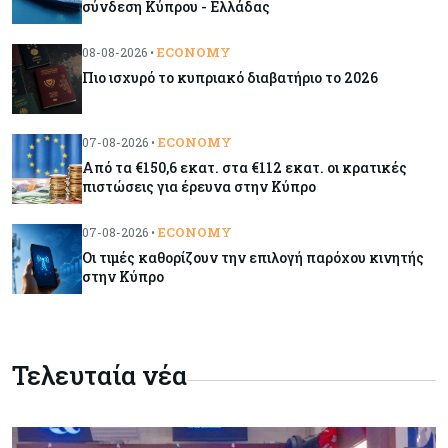
σύνδεση Κύπρου - Ελλάδας
Ορμούζ: Το Ιράν «φρενάρει» το άνοιγμα των
Στενών – Βάζει όρους στις ΗΠΑ
ECONOMY
08-08-2026 •
Πιο ισχυρό το κυπριακό διαβατήριο το 2026
Κύπρος
09-08-2026
Δεν τίθεται θέμα (για την ώρα) για τη θαλάσσια
ECONOMY
07-08-2026 •
σύνδεση Κύπρου - Ελλάδας
Από τα €150,6 εκατ. στα €112 εκατ. οι κρατικές
πιστώσεις για έρευνα στην Κύπρο
Κόσμος
09-08-2026
Golden Fleet: Τα νέα θωρηκτά του Τραμπ που
ECONOMY
07-08-2026 •
προκαλούν αντιδράσεις και ο λογαριασμός –
Οι τιμές καθορίζουν την επιλογή παρόχου κινητής
μαμούθ
στην Κύπρο
Κόσμος
09-08-2026
Ποιες πόλεις χτίζουν τους περισσότερους
Τελευταία νέα
ουρανοξύστες
Κόσμος
09-08-2026