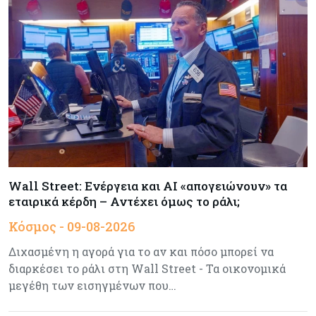
Πώς οι big tech εκτόξευσαν την
κεφαλαιοποίηση του Nasdaq 100 κατά $3,5 τρισ.
Αρθρογραφία
09-08-2026
Η επενδυτική κουλτούρα που λείπει από την
Κύπρο
Τουρισμός
09-08-2026
Στη σκανδιναβική αγορά ποντάρει η Κύπρος για
περισσότερους επισκέπτες τον χειμώνα
Wall Street: Ενέργεια και AI «απογειώνουν» τα
εταιρικά κέρδη – Αντέχει όμως το ράλι;
Κόσμος
08-08-2026
Κόσμος - 09-08-2026
Ενέργεια: Στερεύουν τα αποθέματα της
Ευρώπης - Τι θα γίνει τον χειμώνα
Διχασμένη η αγορά για το αν και πόσο μπορεί να
διαρκέσει το ράλι στη Wall Street - Τα οικονομικά
μεγέθη των εισηγμένων που…
Ενέργεια
08-08-2026
Η χώρα με τα περισσότερα φωτοβολταϊκά στις