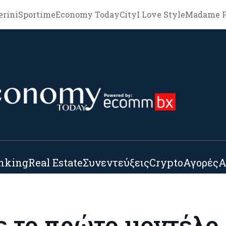
erini
Sportime
Economy Today
City
I Love Style
Madame F
nking
Real Estate
Συνεντεύξεις
Crypto
Αγορές
Α
 το πρώτο μοντέλο