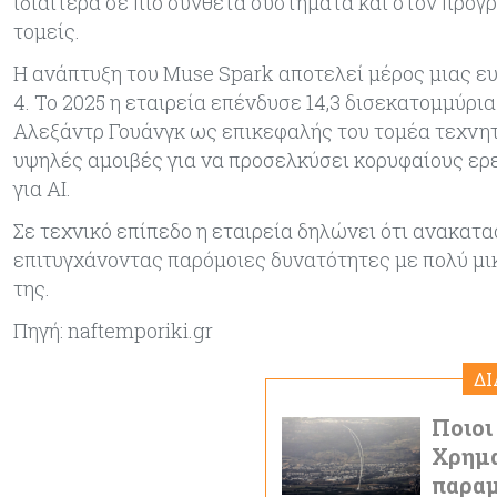
ιδιαίτερα σε πιο σύνθετα συστήματα και στον προγρ
τομείς.
Η ανάπτυξη του Muse Spark αποτελεί μέρος μιας ε
4. Το 2025 η εταιρεία επένδυσε 14,3 δισεκατομμύρια
Αλεξάντρ Γουάνγκ ως επικεφαλής του τομέα τεχνη
υψηλές αμοιβές για να προσελκύσει κορυφαίους ερ
για AI.
Σε τεχνικό επίπεδο η εταιρεία δηλώνει ότι ανακα
επιτυγχάνοντας παρόμοιες δυνατότητες με πολύ μι
της.
Πηγή: naftemporiki.gr
Δ
Ποιοι
Χρημα
παραμ