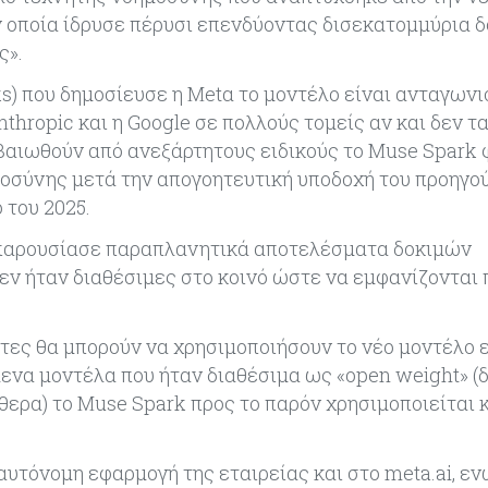
ν οποία ίδρυσε πέρυσι επενδύοντας δισεκατομμύρια δ
ς».
 που δημοσίευσε η Metα το μοντέλο είναι ανταγωνι
thropic και η Google σε πολλούς τομείς αν και δεν τ
βαιωθούν από ανεξάρτητους ειδικούς το Muse Spark 
μοσύνης μετά την απογοητευτική υποδοχή του προηγο
 του 2025.
ι παρουσίασε παραπλανητικά αποτελέσματα δοκιμών
ν ήταν διαθέσιμες στο κοινό ώστε να εμφανίζονται 
στες θα μπορούν να χρησιμοποιήσουν το νέο μοντέλο 
μενα μοντέλα που ήταν διαθέσιμα ως «open weight» (
θερα) το Muse Spark προς το παρόν χρησιμοποιείται 
αυτόνομη εφαρμογή της εταιρείας και στο meta.ai, ε