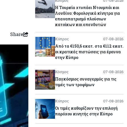
Κόσμος
07-08-2026
Η Τουρκία χτυπάει Ντουμπάι και
Λονδίνο: Φορολογικά κίνητρα για
επαναπατρισμό πλούσιων
κατοίκων και επενδυτών
Share
Κύπρος
07-08-2026
Από τα €150,6 εκατ. στα €112 εκατ.
οι κρατικές πιστώσεις για έρευνα
στην Κύπρο
Κόσμος
07-08-2026
Παγκόσμιος συναγερμός για τις
τιμές των τροφίμων
Κύπρος
07-08-2026
Οι τιμές καθορίζουν την επιλογή
παρόχου κινητής στην Κύπρο