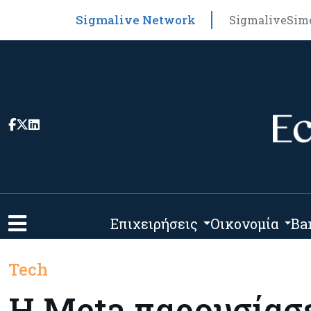
Sigmalive Network
Sigmalive
Sim
Επιχειρήσεις
Οικονομία
Ba
Tech
Η Meta παρουσίασε