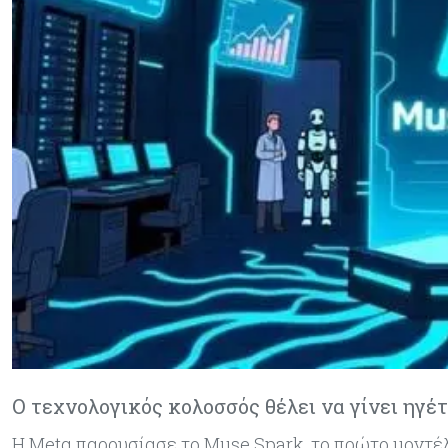
Ο τεχνολογικός κολοσσός θέλει να γίνει ηγέτ
Η Metα παρουσίασε το Muse Spark, το πρώτο μοντέ