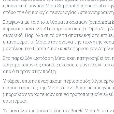
ερευνητική μονάδα Meta Superintelligence Labs τη
στόχο την δημιουργία τεχνολογίας «υπερνοημοσύνη
Σύμφωνα με τα αποτελέσματα δοκιμών (benchmarks)
κορυφαία μοντέλα ΑΙ εταιρειών όπως η OpenAI, η An
συνολικά. Παρ’ όλα αυτά αν τα αποτελέσματα επιβε
επαναφέρει τη Metα στον αγώνα της τεχνητής νοη
μοντέλου της Llama 4 που κυκλοφόρησε τον Απρίλιο
Στο παρελθόν ωστόσο η Metα έχει κατηγορηθεί ότ
χρησιμοποιώντας ειδικές εκδόσεις μοντέλων που δε
από ό,τι ήταν στην πράξη.
Υπάρχει επίσης ένας ακόμη περιορισμός: λίγοι χρή
οικοσυστήματος της Metα. Σε αντίθεση με προηγού
μπορούσαν να κατεβούν και να τροποποιηθούν ελεύ
εσωτερικά.
Το μοντέλο τροφοδοτεί ήδη τον βοηθό Meta AI στην 