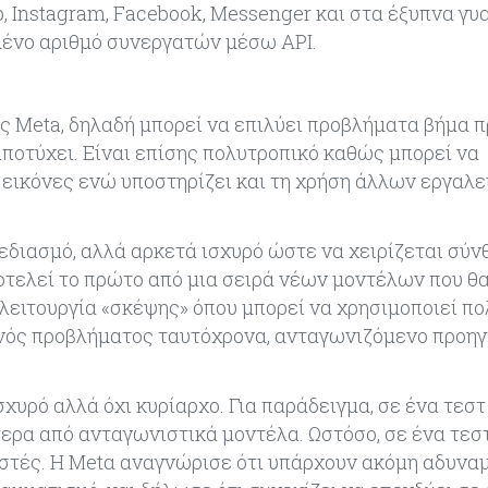
Instagram, Facebook, Messenger και στα έξυπνα γυα
σμένο αριθμό συνεργατών μέσω API.
ης Meta, δηλαδή μπορεί να επιλύει προβλήματα βήμα 
αποτύχει. Είναι επίσης πολυτροπικό καθώς μπορεί να
ι εικόνες ενώ υποστηρίζει και τη χρήση άλλων εργαλ
χεδιασμό, αλλά αρκετά ισχυρό ώστε να χειρίζεται σύν
οτελεί το πρώτο από μια σειρά νέων μοντέλων που θ
 λειτουργία «σκέψης» όπου μπορεί να χρησιμοποιεί π
 ενός προβλήματος ταυτόχρονα, ανταγωνιζόμενο προη
.
χυρό αλλά όχι κυρίαρχο. Για παράδειγμα, σε ένα τεσ
ερα από ανταγωνιστικά μοντέλα. Ωστόσο, σε ένα τεσ
ιστές. Η Metα αναγνώρισε ότι υπάρχουν ακόμη αδυνα