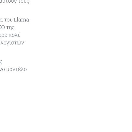
 αυτούς τους
να υπάρξουν εξελίξεις στη Μέση
Ανατολή
α του Llama
Κόσμος
07-08-2026
EO της,
Σαουδική Αραβία, Πακιστάν και
ερε πολύ
Τουρκία υπογράφουν συμφωνία
για αμοιβαία άμυνα
ολογιστών
Εμπορεύματα
07-08-2026
ς
Πετρέλαιο: Πιάνει και πάλι τα 83
νο μοντέλο
δολάρια το Brent μετά το σχέδιο
του Ιράν για τα Στενά του Ορμούζ
Κόσμος
07-08-2026
Ευρωπαϊκή αυτοκινητοβιομηχανία:
Αναζητά σωσίβιο στην Κίνα
Κύπρος
07-08-2026
Πώς οι κυπριακές τράπεζες