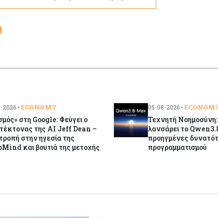
η
ECONOMY
ECONOM
-2026 •
05-08-2026 •
σμός» στη Google: Φεύγει ο
Τεχνητή Νοημοσύνη:
τέκτονας της AI Jeff Dean –
λανσάρει το Qwen3.
ροπή στην ηγεσία της
προηγμένες δυνατό
Mind και βουτιά της μετοχής
προγραμματισμού