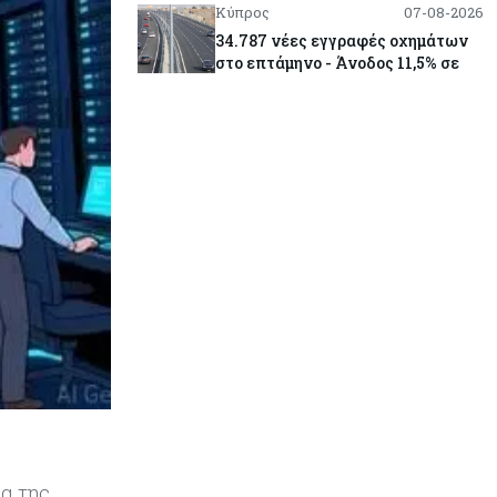
Κύπρος
07-08-2026
34.787 νέες εγγραφές οχημάτων
στο επτάμηνο - Άνοδος 11,5% σε
σχέση με πέρσι
Κόσμος
07-08-2026
ΕΚΤ: Αιφνιδιάστηκε από την
πώληση ευρώ από τις ΗΠΑ
Κύπρος
07-08-2026
Χορηγία €10.000 για υποτροφίες σε
φοιτητές του ΤΕΠΑΚ
Κύπρος
07-08-2026
Επαναλειτουργεί η οδική
πρόσβαση στις αφίξεις του
αεροδρομίου Λάρνακας
α της