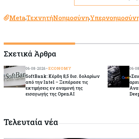
Meta
ΤεχνητήΝοημοσύνη
Υπερνοημοσύν
,
,
Σχετικά Άρθρα
ECONOMY
06-08-2026 •
06-08
SoftBank: Κέρδη 8,5 δισ. δολαρίων
«Σει
από την Intel – Ξεπέρασε τις
αρχι
εκτιμήσεις εν αναμονή της
Ανατ
εισαγωγής της OpenAI
Deep
Τελευταία νέα