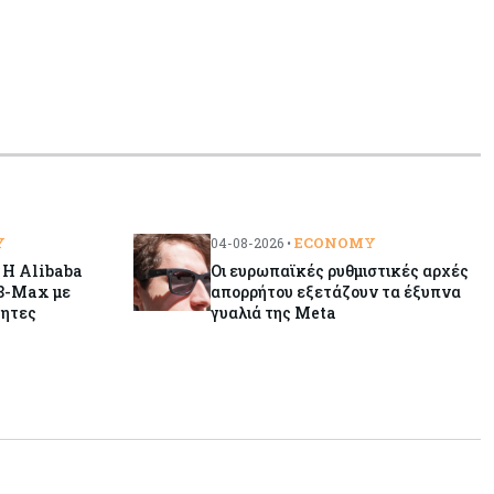
«τιμολογούν» τον πόλεμο
Y
ECONOMY
04-08-2026 •
 Η Alibaba
Οι ευρωπαϊκές ρυθμιστικές αρχές
8-Max με
απορρήτου εξετάζουν τα έξυπνα
τητες
γυαλιά της Meta