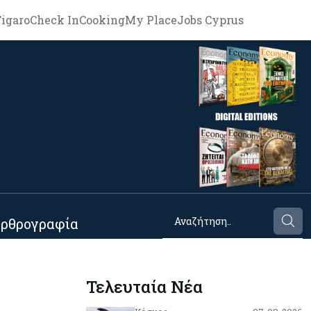
igaro
Check In
Cooking
My Place
Jobs Cyprus
ρθρογραφία
Τελευταία Νέα