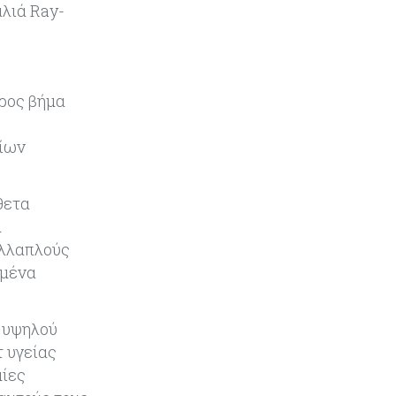
λιά Ray-
συγκοινωνιών
Ενέργεια
07-08-2026
Δαμιανός για GSI: Θετική εξέλιξη η
είσοδος της Meridiam - Σειρά έχει
προς βήμα
η μελέτη της ΕΤΕπ
είων
Crypto
07-08-2026
Γιατί το Bitcoin διχάζει αναλυτές
και αγορά
θετα
α
ολλαπλούς
Ελλάδα
07-08-2026
γμένα
Καλπάζουν τα Airbnb στην
Ελλάδα - Σχεδόν sold out τα νησιά
τ υψηλού
Εμπορεύματα
07-08-2026
τ υγείας
Goldman Sachs: Το Brent θα
μίες
κυμανθεί στα $80-90/βαρέλι μέχρι