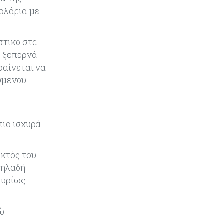
Εμπορεύματα
07-08-2026
ολάρια με
Χρυσός: Καλπάζει προς την
καλύτερη εβδομάδα από τον
Ιανουάριο – Μια ανάσα από τα
στικό στα
$4.300
α ξεπερνά
φαίνεται να
Κύπρος
07-08-2026
ύμενου
Συντεχνία της Cyta ζητά να
ανακληθεί διορισμός στο νέο ΔΣ
Κόσμος
07-08-2026
πιο ισχυρά
Τραμπ: Νέοι δασμοί 15% στο
πολυπυρίτιο για ημιαγωγούς και
φωτοβολταϊκά με στόχο την
εκτός του
ενίσχυση της βιομηχανίας
δηλαδή
κυρίως
Κύπρος
07-08-2026
Τσολάκη: Προτεραιότητα η
βελτίωση της καθημερινότητας
νώ
μέσω οδικών έργων και