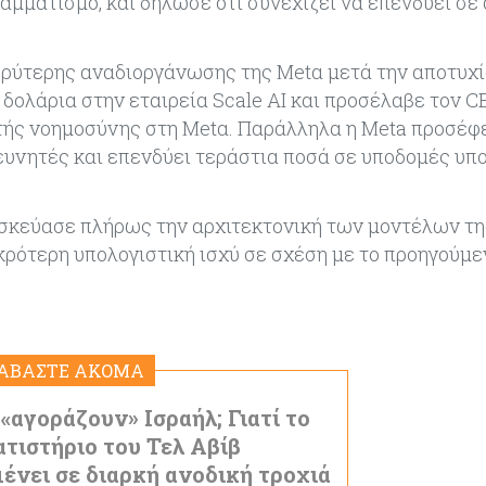
αμματισμό, και δήλωσε ότι συνεχίζει να επενδύει σε
υρύτερης αναδιοργάνωσης της Metα μετά την αποτυχί
 δολάρια στην εταιρεία Scale AI και προσέλαβε τον C
τής νοημοσύνης στη Metα. Παράλληλα η Meta προσέφ
ευνητές και επενδύει τεράστια ποσά σε υποδομές υπ
τασκεύασε πλήρως την αρχιτεκτονική των μοντέλων τη
κρότερη υπολογιστική ισχύ σε σχέση με το προηγούμε
ΙΑΒΑΣΤΕ ΑΚΟΜΑ
 «αγοράζουν» Ισραήλ; Γιατί το
τιστήριο του Τελ Αβίβ
ένει σε διαρκή ανοδική τροχιά