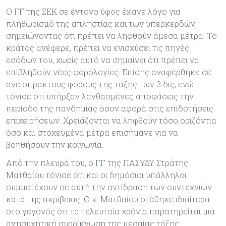
Ο ΓΓ της ΣΕΚ σε έντονο ύφος έκανε λόγο για
πληθωρισμό της απληστίας και των υπερκερδών,
σημειώνοντας ότι πρέπει να ληφθούν άμεσα μέτρα. Το
κράτος ανέφερε, πρέπει να ενισχύσει τις πηγές
εσόδων του, χωρίς αυτό να σημαίνει ότι πρέπει να
επιβληθούν νέες φορολογίες. Επίσης αναφέρθηκε σε
ανείσπρακτους φόρους της τάξης των 3 δις, ενώ
τόνισε ότι υπήρξαν λανθασμένες αποφάσεις την
περίοδο της πανδημίας όσον αφορά στις επιδοτήσεις
επιχειρήσεων. Χρειάζονται να ληφθούν τόσο οριζόντια
όσο και στοχευμένα μέτρα επισήμανε για να
βοηθήσουν την κοινωνία.
Από την πλευρά του, ο ΓΓ της ΠΑΣΥΔΥ Στράτης
Ματθαίου τόνισε ότι και οι δημόσιοι υπάλληλοι
συμμετέχουν σε αυτή την αντίδραση των συντεχνιών
κατά της ακρίβειας. Ο κ. Ματθαίου στάθηκε ιδιαίτερα
στο γεγονός ότι τα τελευταία χρόνια παρατηρείται μια
ανησυχητική συρρίκνωση της μεσαίας τάξης.