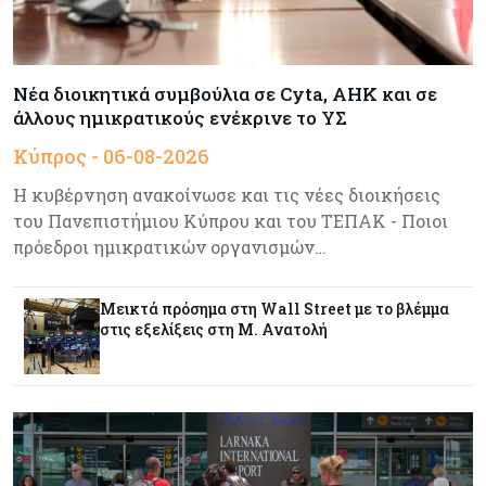
Κύπρος
06-08-2026
Καύσιμα και στέγαση κράτησαν τον πληθωρισμό
Νέα διοικητικά συμβούλια σε Cyta, AHK και σε
στο 2,9%
άλλους ημικρατικούς ενέκρινε το ΥΣ
Κύπρος - 06-08-2026
Κύπρος
06-08-2026
Η κυβέρνηση ανακοίνωσε και τις νέες διοικήσεις
Δήμος Λευκωσίας: Νέα εποχή για το Παλιό ΓΣΠ
– Ολοκληρώθηκε η διαδικασία ανάθεσης των
του Πανεπιστήμιου Κύπρου και του ΤΕΠΑΚ - Ποιοι
υποστατικών
πρόεδροι ημικρατικών οργανισμών…
Κύπρος
06-08-2026
Μεικτά πρόσημα στη Wall Street με το βλέμμα
Ούτε άσπρος ούτε μαύρος καπνός για
στις εξελίξεις στη Μ. Ανατολή
κουρεμένους - Δεν έκλεισε η πόρτα για δεύτερη
δόση εντός ‘26
Ενέργεια
06-08-2026
Τσαρλς Έλληνας για GSI: «Καταντήσαμε να
είμαστε θεατές» - Πώς η Meridiam αλλάζει τα