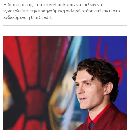
H διοίκηση της Commerzbank φαίνεται πλέον να
εγκαταλείπει την προηγούμενη σκληρή στάση απέναντι στο
ενδεχόμενο η UniCredit…