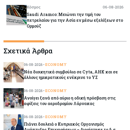
Κόσμος
06-08-2026
Saudi Aramco: Μειώνει την τιμή του
πετρελαίου για την Ασία εν μέσω εξελίξεων στο
Ορμούζ
Κύπρος
06-08-2026
Σχετικά Άρθρα
Πιάνει δουλειά ο Κυπριακός Οργανισμός
Ανάπτυξης Επιχειρήσεων – Διορίστηκε το δ.σ.,
ενεργοποιήθηκε ο νόμος
ECONOMY
06-08-2026 •
Νέα διοικητικά συμβούλια σε Cyta, AHK και σε
Κόσμος
06-08-2026
άλλους ημικρατικούς ενέκρινε το ΥΣ
Warner Bros: "Φρένο" στα έσοδα εξαιτίας των
κινηματογραφικών επιδόσεων και της
ECONOMY
06-08-2026 •
απουσίας του NBA
Ανοίγει ξανά από αύριο η οδική πρόσβαση στις
αφίξεις του αεροδρομίου Λάρνακας
Banking
06-08-2026
ECONOMY
06-08-2026 •
Commerzbank: Η Όρλοπ αλλάζει στάση
Πιάνει δουλειά ο Κυπριακός Οργανισμός
απέναντι στη UniCredit ενόψει κρίσιμων
Ανάπτυξης Επιχειρήσεων – Διορίστηκε το δ.σ.,